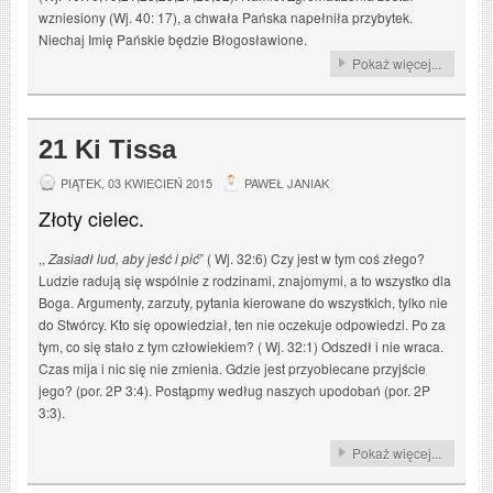
wzniesiony (Wj. 40: 17), a chwała Pańska napełniła przybytek.
Niechaj Imię Pańskie będzie Błogosławione.
Pokaż więcej...
21 Ki Tissa
PIĄTEK, 03 KWIECIEŃ 2015
PAWEŁ JANIAK
Złoty cielec.
,,
Zasiadł lud, aby jeść i pić
” ( Wj. 32:6) Czy jest w tym coś złego?
Ludzie radują się wspólnie z rodzinami, znajomymi, a to wszystko dla
Boga. Argumenty, zarzuty, pytania kierowane do wszystkich, tylko nie
do Stwórcy. Kto się opowiedział, ten nie oczekuje odpowiedzi. Po za
tym, co się stało z tym człowiekiem? ( Wj. 32:1) Odszedł i nie wraca.
Czas mija i nic się nie zmienia. Gdzie jest przyobiecane przyjście
jego? (por. 2P 3:4). Postąpmy według naszych upodobań (por. 2P
3:3).
Pokaż więcej...