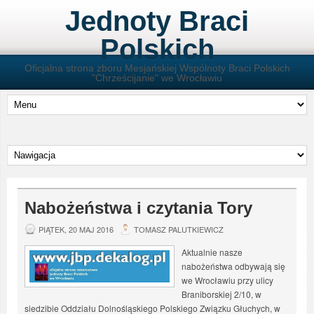
Jednoty Braci
Polskich
Oficjalna strona zboru Mesjańskiej Wspólnoty Braci Polskich
"Chrześcijanie" we Wrocławiu
Nabożeństwa i czytania Tory
PIĄTEK, 20 MAJ 2016
TOMASZ PALUTKIEWICZ
Aktualnie nasze
nabożeństwa odbywają się
we Wrocławiu przy ulicy
Braniborskiej 2/10, w
siedzibie Oddziału Dolnośląskiego Polskiego Związku Głuchych, w