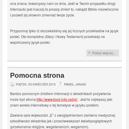
ona znana, towarzyszy nam co dnia. Jeśli w Twoim przypadku drogi
Internauto jest inaczej to proszę zmień to, nabądź Biblie niezwłocznie
i pozwól jej słowom zmieniać twoje życie.
Przypomnę tylko iż doczekaliśmy się jej licznych przekładów na język
polski. Oto kompletne (Stary i Nowy Testament) przekłady na
współczesny język polski:
Pokaż więcej...
Pomocna strona
PIĄTEK, 03 KWIECIEŃ 2015
PAWEŁ JANIAK
Bardzo pomocnym źródłem informacji o składnikach pożywienia
może być strona:
http://www.food-info.net/pl/
. Jest to najlepszy jaki
znam serwis internetowy o tej tematyce w języku polskim.
Zawiera opis większości „E” z uwzględnieniem zarówno medycznej
szkodliwości składnika jak i przeciwwskazań światopoglądowych
(przekonania religijne, wegetarianizm, weganizm).