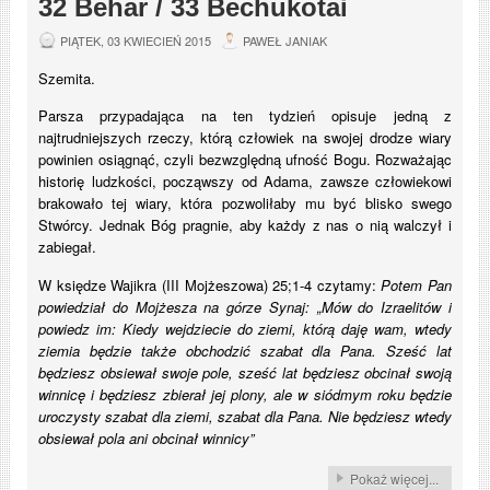
32 Behar / 33 Bechukotai
PIĄTEK, 03 KWIECIEŃ 2015
PAWEŁ JANIAK
Szemita.
Parsza przypadająca na ten tydzień opisuje jedną z
najtrudniejszych rzeczy, którą człowiek na swojej drodze wiary
powinien osiągnąć, czyli bezwzględną ufność Bogu. Rozważając
historię ludzkości, począwszy od Adama, zawsze człowiekowi
brakowało tej wiary, która pozwoliłaby mu być blisko swego
Stwórcy. Jednak Bóg pragnie, aby każdy z nas o nią walczył i
zabiegał.
W księdze Wajikra (III Mojżeszowa) 25;1-4 czytamy:
Potem Pan
powiedział do Mojżesza na górze Synaj: „Mów do Izraelitów i
powiedz im: Kiedy wejdziecie do ziemi, którą daję wam, wtedy
ziemia będzie także obchodzić szabat dla Pana. Sześć lat
będziesz obsiewał swoje pole, sześć lat będziesz obcinał swoją
winnicę i będziesz zbierał jej plony, ale w siódmym roku będzie
uroczysty szabat dla ziemi, szabat dla Pana. Nie będziesz wtedy
obsiewał pola ani obcinał winnicy”
Pokaż więcej...