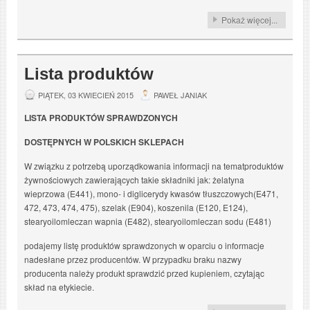
Pokaż więcej...
Lista produktów
PIĄTEK, 03 KWIECIEŃ 2015
PAWEŁ JANIAK
LISTA PRODUKTÓW SPRAWDZONYCH
DOSTĘPNYCH W POLSKICH SKLEPACH
W związku z potrzebą uporządkowania informacji na tematproduktów
żywnościowych zawierających takie składniki jak: żelatyna
wieprzowa (E441), mono- i diglicerydy kwasów tłuszczowych(E471,
472, 473, 474, 475), szelak (E904), koszenila (E120, E124),
stearyoilomleczan wapnia (E482), stearyoilomleczan sodu (E481)
podajemy listę produktów sprawdzonych w oparciu o informacje
nadesłane przez producentów. W przypadku braku nazwy
producenta należy produkt sprawdzić przed kupieniem, czytając
skład na etykiecie.