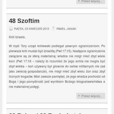
Pokaż więcej...
48 Szoftim
PIĄTEK, 03 KWIECIEŃ 2015
PAWEŁ JANIAK
Król Izraela.
W myśl Tory urząd królewski podlegał pewnym ograniczeniom. Po
pierwsze król musiał być Izraelitą (Pwt 17:15). Następne ograniczenia
związane są ze sferą materialną: władca nie mógł mieć zbyt wiele
koni (Pwt 17:16 – należy to rozumieć że jego armia nie mogła być
zbyt wielka – koń używany był głownie do celów militarnych nie zaś
jako zwierzę gospodarcze), nie mógł mieć zbyt wielu żon oraz zbyt
licznych bogactw. Miał zawsze pamiętać, że jego władza pochodzi od
Boga i jego pomyślność jest wynikiem Bożego błogosławieństwa a
nie materialnej potęgi.
Pokaż więcej...