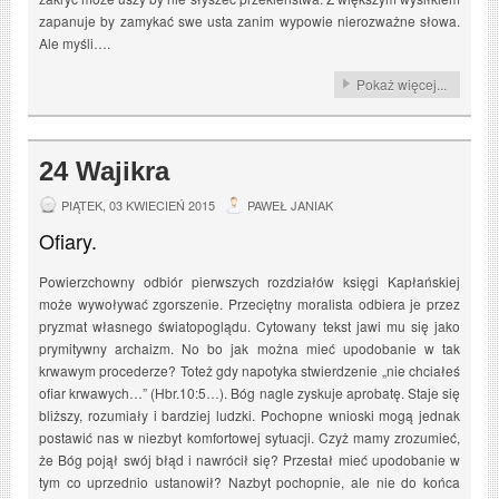
zapanuje by zamykać swe usta zanim wypowie nierozważne słowa.
Ale myśli….
Pokaż więcej...
24 Wajikra
PIĄTEK, 03 KWIECIEŃ 2015
PAWEŁ JANIAK
Ofiary.
Powierzchowny odbiór pierwszych rozdziałów księgi Kapłańskiej
może wywoływać zgorszenie. Przeciętny moralista odbiera je przez
pryzmat własnego światopoglądu. Cytowany tekst jawi mu się jako
prymitywny archaizm. No bo jak można mieć upodobanie w tak
krwawym procederze? Toteż gdy napotyka stwierdzenie „nie chciałeś
ofiar krwawych…” (Hbr.10:5…). Bóg nagle zyskuje aprobatę. Staje się
bliższy, rozumiały i bardziej ludzki. Pochopne wnioski mogą jednak
postawić nas w niezbyt komfortowej sytuacji. Czyż mamy zrozumieć,
że Bóg pojął swój błąd i nawrócił się? Przestał mieć upodobanie w
tym co uprzednio ustanowił? Nazbyt pochopnie, ale nie do końca