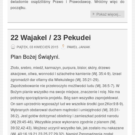
świadomie osądziliśmy Prawo i Prawodawcę. Wróćmy więc do
początku.
Pokaż więcej...
22 Wajakel / 23 Pekudei
PIĄTEK, 03 KWIECIEŃ 2015
PAWEŁ JANIAK
Plan Bożej Świątyni.
Złoto, srebro, miedź, karmazyn, purpura, bisior, skóry, drzewo
akacjowe, oliwa, wonności i szlachetne kamienie (Wj. 35:4-9). Izrael
zgromadził dar ofiarny dla Wiekuistego (Wj. 35:21-29).
Zapotrzebowanie nie przekroczyło możliwości ludu (Wj. 36:5-7). W
Bożym planie wszystko ma swoje miejsce, znaczenie i rolę. Nie ma
potrzeby sporządzania projektu. Bóg sam wszystko zaprojektował.
On sam uprzednio wyposażył lud we wszelkie środki (por.2Kor.9:8-9).
Wybranych obdarował duchem mądrości i umiejętności (Wj. 35:31-
36:2). Jest gotów dotrzymać obietnicy i zamieszkać pośród narodu
(Wj 29:45-46). Wszystkie prace wykonano zgodnie z planem (Wj.
39:32,42-43). Mojżesz uczynił wszystko tak, jak zostało mu nakazane
(Wj. 40:16,19,21,23,25,27,29,32). Namiot Zgromadzenia został