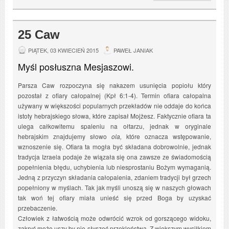
25 Caw
PIĄTEK, 03 KWIECIEŃ 2015
PAWEŁ JANIAK
Myśl posłuszna Mesjaszowi.
Parsza Caw rozpoczyna się nakazem usunięcia popiołu który
pozostał z ofiary całopalnej (Kpł 6:1-4). Termin ofiara całopalna
używany w większości popularnych przekładów nie oddaje do końca
istoty hebrajskiego słowa, które zapisał Mojżesz. Faktycznie ofiara ta
ulega całkowitemu spaleniu na ołtarzu, jednak w oryginale
hebrajskim znajdujemy słowo
ola,
które oznacza wstępowanie,
wznoszenie się. Ofiara ta mogła być składana dobrowolnie, jednak
tradycja Izraela podaje że wiązała się ona zawsze ze świadomością
popełnienia błędu, uchybienia lub niesprostaniu Bożym wymaganią.
Jedną z przyczyn składania całopalenia, zdaniem tradycji był grzech
popełniony w myślach. Tak jak myśli unoszą się w naszych głowach
tak woń tej ofiary miała unieść się przed Boga by uzyskać
przebaczenie.
Człowiek z łatwością może odwrócić wzrok od gorszącego widoku,
zakryć może uszy by nie słyszeć przekleństwa. Z większym wysiłkiem