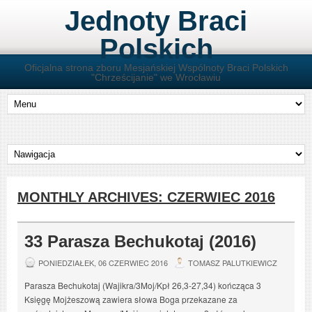
Jednoty Braci
Polskich
Oficjalna strona zboru Mesjańskiej Wspólnoty Braci Polskich
"Chrześcijanie" we Wrocławiu
MONTHLY ARCHIVES:
CZERWIEC 2016
33 Parasza Bechukotaj (2016)
PONIEDZIAŁEK, 06 CZERWIEC 2016
TOMASZ PALUTKIEWICZ
Parasza Bechukotaj (Wajikra/3Moj/Kpł 26,3-27,34) kończąca 3
Księgę Mojżeszową zawiera słowa Boga przekazane za