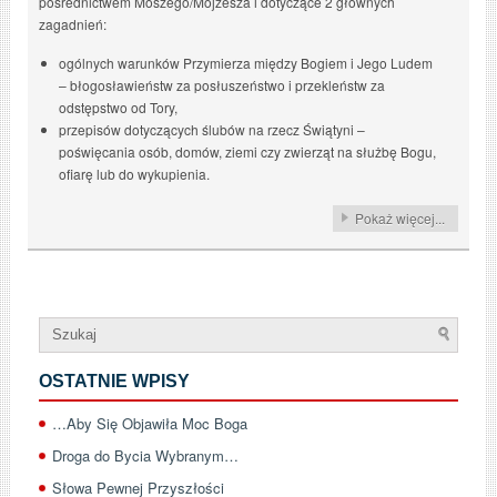
pośrednictwem Moszego/Mojżesza i dotyczące 2 głównych
zagadnień:
ogólnych warunków Przymierza między Bogiem i Jego Ludem
– błogosławieństw za posłuszeństwo i przekleństw za
odstępstwo od Tory,
przepisów dotyczących ślubów na rzecz Świątyni –
poświęcania osób, domów, ziemi czy zwierząt na służbę Bogu,
ofiarę lub do wykupienia.
Pokaż więcej...
OSTATNIE WPISY
…Aby Się Objawiła Moc Boga
Droga do Bycia Wybranym…
Słowa Pewnej Przyszłości