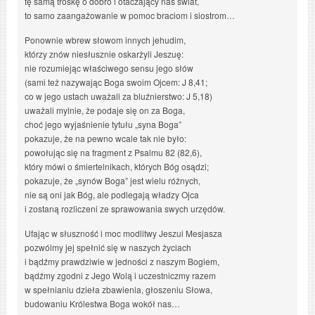
tę samą troskę o dobro i otaczający nas świat,
to samo zaangażowanie w pomoc braciom i siostrom…
Ponownie wbrew słowom innych jehudim,
którzy znów niesłusznie oskarżyli Jeszuę:
nie rozumiejąc właściwego sensu jego słów
(sami też nazywając Boga swoim Ojcem: J 8,41;
co w jego ustach uważali za bluźnierstwo: J 5,18)
uważali mylnie, że podaje się on za Boga,
choć jego wyjaśnienie tytułu „syna Boga”
pokazuje, że na pewno wcale tak nie było:
powołując się na fragment z Psalmu 82 (82,6),
który mówi o śmiertelnikach, których Bóg osądzi;
pokazuje, że „synów Boga” jest wielu różnych,
nie są oni jak Bóg, ale podlegają władzy Ojca
i zostaną rozliczeni ze sprawowania swych urzędów.
Ufając w słuszność i moc modlitwy Jeszui Mesjasza
pozwólmy jej spełnić się w naszych życiach
i bądźmy prawdziwie w jedności z naszym Bogiem,
bądźmy zgodni z Jego Wolą i uczestniczmy razem
w spełnianiu dzieła zbawienia, głoszeniu Słowa,
budowaniu Królestwa Boga wokół nas…