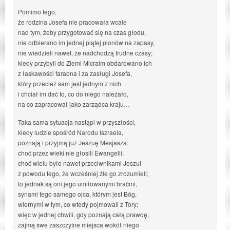
Pomimo tego,
że rodzina Josefa nie pracowała wcale
nad tym, żeby przygotować się na czas głodu,
nie odbierano im jednej piątej plonów na zapasy,
nie wiedzieli nawet, że nadchodzą trudne czasy;
kiedy przybyli do Ziemi Micraim obdarowano ich
z łaskawości faraona i za zasługi Josefa,
który przecież sam jest jednym z nich
i chciał im dać to, co do niego należało,
na co zapracował jako zarządca kraju…
Taka sama sytuacja nastąpi w przyszłości,
kiedy ludzie spośród Narodu Iszraela,
poznają i przyjmą już Jeszuę Mesjasza:
choć przez wieki nie głosili Ewangelii,
choć wielu było nawet przeciwnikami Jeszui
z powodu tego, że wcześniej źle go zrozumieli;
to jednak są oni jego umiłowanymi braćmi,
synami tego samego ojca, którym jest Bóg,
wiernymi w tym, co wtedy pojmowali z Tory;
więc w jednej chwili, gdy poznają całą prawdę,
zajmą swe zaszczytne miejsca wokół niego