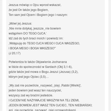
Jeszua mówiąc o Ojcu wprost wskazał,
że jest On także jego Bogiem,
Ten sam jest Ojcem i Bogiem jego i naszym:
„Mówi jej Jeszua:
‚Nie mnie dotykaj, jeszcze_nie bowiem
wstąpiłem DO TEGO OJCA.’
Idź zaś do tych braci moich i powiedz im:
‚Wstępuję do TEGO OJCA MEGO I OJCA WASZEGO,
i BOGA MEGO i BOGA WASZEGO'”
(J 20,17)
Potwierdza to także Objawienie Jochanana
w liście do społeczności w Sardach (Obj 3,1-6),
gdzie także jest mowa o Bogu Jeszui (Jezusa) (3,2),
którym jest jego Ojciec (3,5)…
„Wy zaś nie pozwólcie_nazywać_(się) ‚Rabbi [Wielki]’,
jeden bowiem jest wasz ten nauczyciel,
wszyscy zaś wy braćmi jesteście.
I OJCEM NIE NAZYWAJCIE WASZYM NA TEJ ZIEMI,
JEDEN BOWIEM JEST WASZ TEN OJCIEC, TEN NIEBIAŃSKI;
ani_nie pozwólcie_nazywać_(się) przewodnikami,