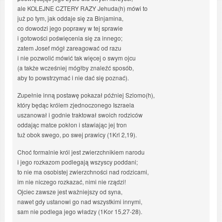
ale KOLEJNE CZTERY RAZY Jehuda(h) mówi to
już po tym, jak oddaje się za Binjamina,
co dowodzi jego poprawy w tej sprawie
i gotowości poświęcenia się za innego;
zatem Josef mógł zareagować od razu
i nie pozwolić mówić tak więcej o swym ojcu
(a także wcześniej mógłby znaleźć sposób,
aby to powstrzymać i nie dać się poznać).
Zupełnie inną postawę pokazał później Szlomo(h),
który będąc królem zjednoczonego Iszraela
uszanował i godnie traktował swoich rodziców
oddając matce pokłon i stawiając jej tron
tuż obok swego, po swej prawicy (1Krl 2,19).
Choć formalnie król jest zwierzchnikiem narodu
i jego rozkazom podlegają wszyscy poddani;
to nie ma osobistej zwierzchności nad rodzicami,
im nie niczego rozkazać, nimi nie rządzi!
Ojciec zawsze jest ważniejszy od syna,
nawet gdy ustanowi go nad wszystkimi innymi,
sam nie podlega jego władzy (1Kor 15,27-28).