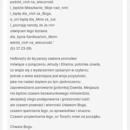
pośród_nich na_wieczność
i_będzie Mieszkanie_Moje nad_nimi
i_będę dla_nich za_Boga,
a_oni będą dla_Mnie za_lud.
I_poznają narody, że Ja יהוה
uświęcam tego Iszraela
dla_bycia Sanktuarium_Moim
wśród_nich na_wieczność.”
(Ez 37,23-28)
Haftora(h) do tej parszy zawiera proroctwo
mówiące o połączeniu Jehudy i Efraima, potomka Josefa,
co wiąże się z wydarzeniem opisanym w czytaniu;
jednak o wiele ważniejsza jest wizja przyszłości,
jaka ma nastać dopiero po tym zjednoczeniu:
zapowiedziane panowanie [potomka] Dawida, Mesjasza
nie będzie czasem bezwarunkowego miłosierdzia,
akceptacji złego postępowania i grzeszności ludzi;
ale czasem prawości i wierności Ustawom Boga,
czasem spełniania tego, co sprawiedliwe i słuszne.
Czasem przywrócenia tego, co Tora(h) mówi od początku.
Chwała Bogu.