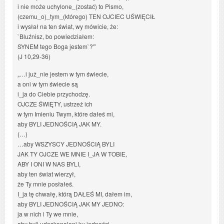
i nie może uchylone_(zostać) to Pismo,
(czemu_o)_tym_(którego) TEN OJCIEC UŚWIĘCIŁ
i wysłał na ten świat, wy mówicie, że:
`Bluźnisz, bo powiedziałem:
SYNEM tego Boga jestem`?'”
(J 10,29-36)
„…i już_nie jestem w tym świecie,
a oni w tym świecie są
i_ja do Ciebie przychodzę.
OJCZE ŚWIĘTY, ustrzeż ich
w tym Imieniu Twym, które dałeś mi,
aby BYLI JEDNOŚCIĄ JAK MY.
(…)
…aby WSZYSCY JEDNOŚCIĄ BYLI
JAK TY OJCZE WE MNIE I_JA W TOBIE,
ABY I ONI W NAS BYLI,
aby ten świat wierzył,
że Ty mnie posłałeś.
I_ja tę chwałę, którą DAŁEŚ MI, dałem im,
aby BYLI JEDNOŚCIĄ JAK MY JEDNO:
ja w nich i Ty we mnie,
aby byli udoskonaleni ku jedności,