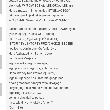
Jeszua tą frazą nie mówił wcale o swoim byciu,
ale wtedy WYPOWIEDZIAŁ IMIĘ OJCA, IMIĘ יהוה,
które oznacza m.in. właśnie „ISTNIEJĄCEGO”,
tak samo jak to jest także jasno napisane
w Obj 1,4-6 i Szemot/2Moj/Exodos/Wj 3,14-15:
„Jochanan do siedmiu (społeczności)_zwołanych,
tych w tej Azji: ‚Łaska wam i pokój
od TEGO BĘDĄCEGO [KTÓRY JEST]
I KTÓRY BYŁ I KTÓRZY PRZYCHODZI [BĘDZIE]
i od tych siedmiu duchów [aniołów],
które [są] przed tym tronem Jego
i od Jeszui Mesjasza:
tego świadka, tego wiernego,
tego pierworodnego (z)_tych martwych
i tego władcy tych królów tej Ziemi,
tego miłującego nas i uwalniającego nas
z tych grzechów naszych w tej krwi jego
i czyniącego nas królestwem i poświęceniem
tego Boga i OJCA JEGO.
Jemu ta chwała i ta potęga
na te wieki [tych wieków]. Amen.'”
(Obj 1,4-6)