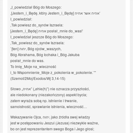
„I_powiedział Bóg do Moszego:
‚[Jestem_i_Będę, który Jestem_i_Będę] אהיה אשר אהיה’
I_powiedział:
‚Tak powiesz do_synów Iszraela:
[Jestem_i_Będę] אהיה posłał_mnie do_was!’
I_powiedział jeszcze Bóg do Moszego:
‚Tak_powiesz do_synów Iszraela:
`[ten] יהוה, Bóg ojców_waszych,
Bóg Abrahama, Bóg Icchaka i_Bóg Jakuba
posłał_mnie do was.
To Imię_Moje na_wieczność
i_to Wspomnienie_Moje z_pokolenia w_pokolenie.`'”
(Szemot/2Moj/Exodos/Wj 3,14-15)
Słowo „אהיה” („ehie(h)”) nie oznacza przyszłości,
ale niedokonany (niezakończony) aspekt bycia;
zatem wyraża sobą np. istnienie i trwanie,
samoistność, sprawianie istnienia, wieczność…
Wskazywanie Ojca, יהוה, jako źródła swej władzy
jest w postępowaniu Jeszui (Jezusa) niezwykle ważne,
bo on jest reprezentantem swego Boga i Jego głosi;