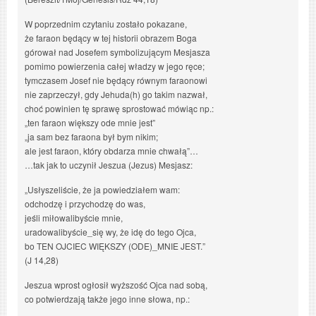
W poprzednim czytaniu zostało pokazane,
że faraon będący w tej historii obrazem Boga
górował nad Josefem symbolizującym Mesjasza
pomimo powierzenia całej władzy w jego ręce;
tymczasem Josef nie będący równym faraonowi
nie zaprzeczył, gdy Jehuda(h) go takim nazwał,
choć powinien tę sprawę sprostować mówiąc np.:
„ten faraon większy ode mnie jest”
„ja sam bez faraona był bym nikim;
ale jest faraon, który obdarza mnie chwałą”…
…tak jak to uczynił Jeszua (Jezus) Mesjasz:
„Usłyszeliście, że ja powiedziałem wam:
odchodzę i przychodzę do was,
jeśli miłowalibyście mnie,
uradowalibyście_się wy, że idę do tego Ojca,
bo TEN OJCIEC WIĘKSZY (ODE)_MNIE JEST.”
(J 14,28)
Jeszua wprost ogłosił wyższość Ojca nad sobą,
co potwierdzają także jego inne słowa, np.: