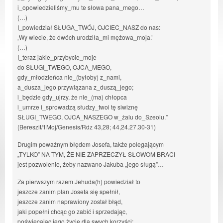
i_opowiedzieliśmy_mu te słowa pana_mego…
(…)
I_powiedział SŁUGA_TWÓJ, OJCIEC_NASZ do nas:
‚Wy wiecie, że dwóch urodziła_mi mężowa_moja.’
(…)
I_teraz jakie_przybycie_moje
do SŁUGI_TWEGO, OJCA_MEGO,
gdy_młodzieńca nie_(byłoby) z_nami,
a_dusza_jego przywiązana z_duszą_jego;
i_będzie gdy_ujrzy, że nie_(ma) chłopca
i_umrze i_sprowadzą słudzy_twoi tę siwiznę
SŁUGI_TWEGO, OJCA_NASZEGO w_żalu do_Szeolu.”
(Bereszit/1Moj/Genesis/Rdz 43,28; 44,24.27.30-31)
Drugim poważnym błędem Josefa, także polegającym
„TYLKO” NA TYM, ŻE NIE ZAPRZECZYŁ SŁOWOM BRACI
jest pozwolenie, żeby nazwano Jakuba „jego sługą”…
Za pierwszym razem Jehuda(h) powiedział to
jeszcze zanim plan Josefa się spełnił,
jeszcze zanim naprawiony został błąd,
jaki popełni chcąc go zabić i sprzedając,
poświęcając jego życie dla swych korzyści;