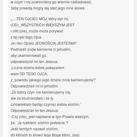
w czym i my powinniśmy go wiernie naśladować,
żeby prawdą mogły się stać jego inne słowa:
„‚…TEN OJCIEC MÓJ, który dał mi,
(OD)_WSZYSTKICH WIĘKSZYM JEST
i nikt (nie)_może może porywać
z tej ręki tego Ojca.
Ja i ten Ojciec JEDNOŚCIĄ JESTEŚMY.’
Podnieśli znów kamienie ci jehudim,
aby ukamienowali go,
odpowiedział im ten Jeszua:
‚Liczne dzieła dobre pokazałem
wam OD TEGO OJCA,
z_powodu jakiego jego dzieła mnie kamienujecie?’
Odpowiedzieli mi ci jehudim:
‚Za dobry czyn nie kamienujemy cię,
ale za bluźnierstwo i że ty
człowiekiem będąc czynisz siebie elohim.’
Odpowiedział im ten Jeszua:
‚Czy (nie)_jest napisane w tym Prawie waszym,
że: `Ja rzekłem: elohim jesteście`?
Jeśli tamtych nazwał elohim,
do których to słowo tego Boga stało_(się)