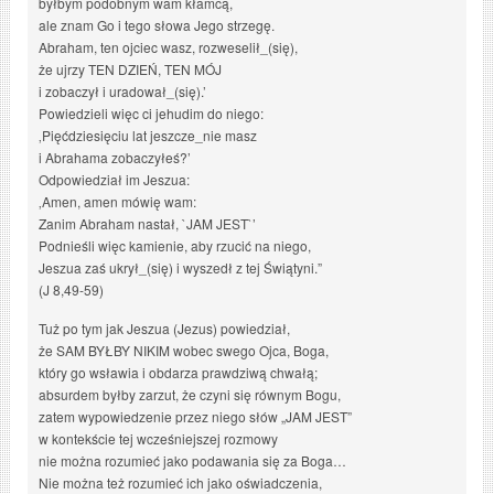
byłbym podobnym wam kłamcą,
ale znam Go i tego słowa Jego strzegę.
Abraham, ten ojciec wasz, rozweselił_(się),
że ujrzy TEN DZIEŃ, TEN MÓJ
i zobaczył i uradował_(się).’
Powiedzieli więc ci jehudim do niego:
‚Pięćdziesięciu lat jeszcze_nie masz
i Abrahama zobaczyłeś?’
Odpowiedział im Jeszua:
‚Amen, amen mówię wam:
Zanim Abraham nastał, `JAM JEST`’
Podnieśli więc kamienie, aby rzucić na niego,
Jeszua zaś ukrył_(się) i wyszedł z tej Świątyni.”
(J 8,49-59)
Tuż po tym jak Jeszua (Jezus) powiedział,
że SAM BYŁBY NIKIM wobec swego Ojca, Boga,
który go wsławia i obdarza prawdziwą chwałą;
absurdem byłby zarzut, że czyni się równym Bogu,
zatem wypowiedzenie przez niego słów „JAM JEST”
w kontekście tej wcześniejszej rozmowy
nie można rozumieć jako podawania się za Boga…
Nie można też rozumieć ich jako oświadczenia,