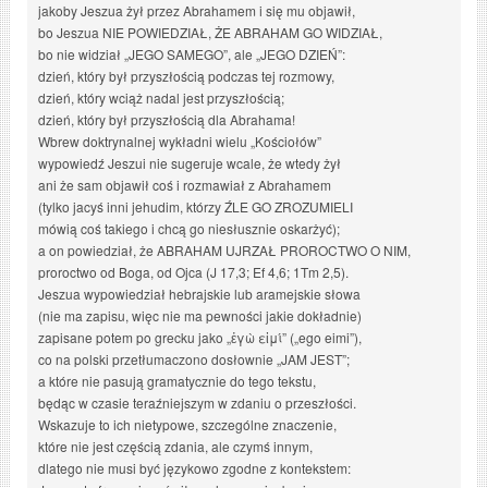
jakoby Jeszua żył przez Abrahamem i się mu objawił,
bo Jeszua NIE POWIEDZIAŁ, ŻE ABRAHAM GO WIDZIAŁ,
bo nie widział „JEGO SAMEGO”, ale „JEGO DZIEŃ”:
dzień, który był przyszłością podczas tej rozmowy,
dzień, który wciąż nadal jest przyszłością;
dzień, który był przyszłością dla Abrahama!
Wbrew doktrynalnej wykładni wielu „Kościołów”
wypowiedź Jeszui nie sugeruje wcale, że wtedy żył
ani że sam objawił coś i rozmawiał z Abrahamem
(tylko jacyś inni jehudim, którzy ŹLE GO ZROZUMIELI
mówią coś takiego i chcą go niesłusznie oskarżyć);
a on powiedział, że ABRAHAM UJRZAŁ PROROCTWO O NIM,
proroctwo od Boga, od Ojca (J 17,3; Ef 4,6; 1Tm 2,5).
Jeszua wypowiedział hebrajskie lub aramejskie słowa
(nie ma zapisu, więc nie ma pewności jakie dokładnie)
zapisane potem po grecku jako „ἐγὼ εἰμί” („ego eimi”),
co na polski przetłumaczono dosłownie „JAM JEST”;
a które nie pasują gramatycznie do tego tekstu,
będąc w czasie teraźniejszym w zdaniu o przeszłości.
Wskazuje to ich nietypowe, szczególne znaczenie,
które nie jest częścią zdania, ale czymś innym,
dlatego nie musi być językowo zgodne z kontekstem: