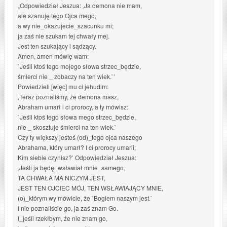
„Odpowiedział Jeszua: ‚Ja demona nie mam,
ale szanuję tego Ojca mego,
a wy nie_okazujecie_szacunku mi;
ja zaś nie szukam tej chwały mej.
Jest ten szukający i sądzący.
Amen, amen mówię wam:
`Jeśli ktoś tego mojego słowa strzec_będzie,
śmierci nie _ zobaczy na ten wiek.`’
Powiedzieli [więc] mu ci jehudim:
‚Teraz poznaliśmy, że demona masz,
Abraham umarł i ci prorocy, a ty mówisz:
`Jeśli ktoś tego słowa mego strzec_będzie,
nie _ skosztuje śmierci na ten wiek.`
Czy ty większy jesteś (od)_tego ojca naszego
Abrahama, który umarł? I ci prorocy umarli;
Kim siebie czynisz?’ Odpowiedział Jeszua:
‚Jeśli ja będę_wsławiał mnie_samego,
TA CHWAŁA MA NICZYM JEST,
JEST TEN OJCIEC MÓJ, TEN WSŁAWIAJĄCY MNIE,
(o)_którym wy mówicie, że `Bogiem naszym jest.`
I nie poznaliście go, ja zaś znam Go.
I_jeśli rzekłbym, że nie znam go,