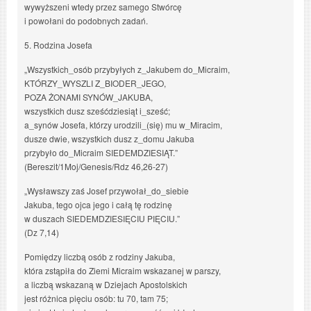
wywyższeni wtedy przez samego Stwórcę
i powołani do podobnych zadań.
5. Rodzina Josefa
„Wszystkich_osób przybyłych z_Jakubem do_Micraim,
KTÓRZY_WYSZLI Z_BIODER_JEGO,
POZA ŻONAMI SYNÓW_JAKUBA,
wszystkich dusz sześćdziesiąt i_sześć;
a_synów Josefa, którzy urodzili_(się) mu w_Miracim,
dusze dwie, wszystkich dusz z_domu Jakuba
przybyło do_Micraim SIEDEMDZIESIĄT.”
(Bereszit/1Moj/Genesis/Rdz 46,26-27)
„Wysławszy zaś Josef przywołał_do_siebie
Jakuba, tego ojca jego i całą tę rodzinę
w duszach SIEDEMDZIESIĘCIU PIĘCIU.”
(Dz 7,14)
Pomiędzy liczbą osób z rodziny Jakuba,
która zstąpiła do Ziemi Micraim wskazanej w parszy,
a liczbą wskazaną w Dziejach Apostolskich
jest różnica pięciu osób: tu 70, tam 75;