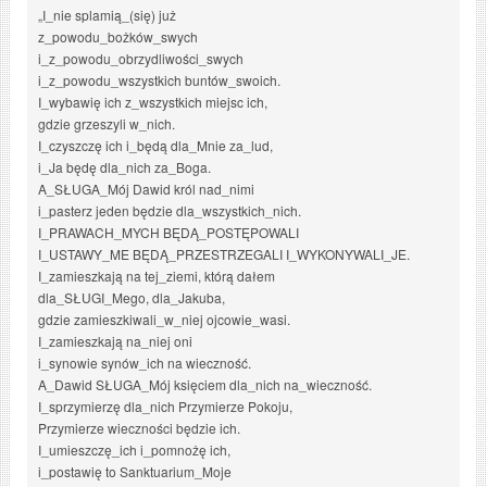
„I_nie splamią_(się) już
z_powodu_bożków_swych
i_z_powodu_obrzydliwości_swych
i_z_powodu_wszystkich buntów_swoich.
I_wybawię ich z_wszystkich miejsc ich,
gdzie grzeszyli w_nich.
I_czyszczę ich i_będą dla_Mnie za_lud,
i_Ja będę dla_nich za_Boga.
A_SŁUGA_Mój Dawid król nad_nimi
i_pasterz jeden będzie dla_wszystkich_nich.
I_PRAWACH_MYCH BĘDĄ_POSTĘPOWALI
I_USTAWY_ME BĘDĄ_PRZESTRZEGALI I_WYKONYWALI_JE.
I_zamieszkają na tej_ziemi, którą dałem
dla_SŁUGI_Mego, dla_Jakuba,
gdzie zamieszkiwali_w_niej ojcowie_wasi.
I_zamieszkają na_niej oni
i_synowie synów_ich na wieczność.
A_Dawid SŁUGA_Mój księciem dla_nich na_wieczność.
I_sprzymierzę dla_nich Przymierze Pokoju,
Przymierze wieczności będzie ich.
I_umieszczę_ich i_pomnożę ich,
i_postawię to Sanktuarium_Moje