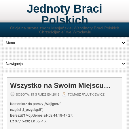
Jednoty Braci
Polskich
Oficjalna strona zboru Mesjańskiej Wspólnoty Braci Polskich
"Chrześcijanie" we Wrocławiu
Wszystko na Swoim Miejscu…
SOBOTA, 15 GRUDZIEŃ 2018
TOMASZ PALUTKIEWICZ
Komentarz do parszy „Wajigasz”
(części „I_przystąpił”):
Bereszit/1Moj/Genesis/Rdz 44,18-47,27;
Ez 37,15-28; Łk 6,9-16.