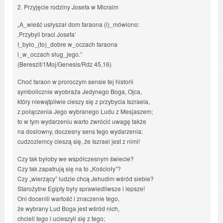
2. Przyjęcie rodziny Josefa w Micraim
„A_wieść usłyszał dom faraona (i)_mówiono:
‚Przybyli braci Josefa’
I_było_(to)_dobre w_oczach faraona
i_w_oczach sług_jego.”
(Bereszit/1Moj/Genesis/Rdz 45,16)
Choć faraon w proroczym sensie tej historii
symbolicznie wyobraża Jedynego Boga, Ojca,
który niewątpliwie cieszy się z przybycia Iszraela,
z połączenia Jego wybranego Ludu z Mesjaszem;
to w tym wydarzeniu warto zwrócić uwagę także
na dosłowny, doczesny sens tego wydarzenia:
cudzoziemcy cieszą się, że Iszrael jest z nimi!
Czy tak byłoby we współczesnym świecie?
Czy tak zapatrują się na to „Kościoły”?
Czy „wierzący” ludzie chcą Jehudim wśród siebie?
Starożytne Egipty były sprawiedliwsze i lepsze!
Oni docenili wartość i znaczenie tego,
że wybrany Lud Boga jest wśród nich,
chcieli tego i ucieszyli się z tego;