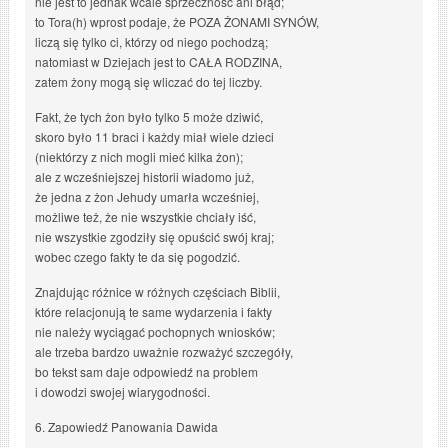
nie jest to jednak wcale sprzeczność ani błąd;
to Tora(h) wprost podaje, że POZA ŻONAMI SYNÓW,
liczą się tylko ci, którzy od niego pochodzą;
natomiast w Dziejach jest to CAŁA RODZINA,
zatem żony mogą się wliczać do tej liczby.
Fakt, że tych żon było tylko 5 może dziwić,
skoro było 11 braci i każdy miał wiele dzieci
(niektórzy z nich mogli mieć kilka żon);
ale z wcześniejszej historii wiadomo już,
że jedna z żon Jehudy umarła wcześniej,
możliwe też, że nie wszystkie chciały iść,
nie wszystkie zgodziły się opuścić swój kraj;
wobec czego fakty te da się pogodzić.
Znajdując różnice w różnych częściach Biblii,
które relacjonują te same wydarzenia i fakty
nie należy wyciągać pochopnych wniosków;
ale trzeba bardzo uważnie rozważyć szczegóły,
bo tekst sam daje odpowiedź na problem
i dowodzi swojej wiarygodności.
6. Zapowiedź Panowania Dawida