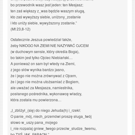
bo przewodnik wasz jest jeden: ten Mesjasz;
ten zaś większy z_was będzie waszym sługą,
kto zaś wywyższy siebie, uniżony_zostanie
i kto uniży siebie, wywyższony zostanie.”
(Mt 23,8-12)
Ostatecznie Jeszua powiedział także,
żeby NIKOGO NA ZIEMI NIE NAZYWAĆ OJCEM
(w duchowym sensie, który określa Boga),
bo takim jest tylko Ojciec Niebiański…
A ponieważ on sam był wtedy na Ziemi,
z jego słów wynika bardzo jasno,
że i jego nie można zrównywać z Ojcem,
że i jego nie można utożsamiać z Bogiem,
ale uważać za Mesjasza, namiestnika,
posłanego pośrednika, wykonawcę władzy,
która została mu powierzona…
„I_zbliżył_(się) do niego Jehuda(h) i_rzekł:
O panie_mój, niech_przemówi proszę sługa_twój
słowo w_uszy pana_mojego
i_nie rozpalaj gniew_twego przeciw_słudze_twemu,
bo TYŚ JAK_FARAON.”