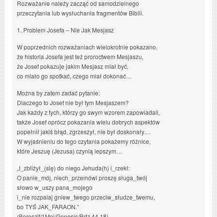
Rozważanie należy zacząć od samodzielnego
przeczytania lub wysłuchania fragmentów Biblii.
1. Problem Josefa – Nie Jak Mesjasz
W poprzednich rozważaniach wielokrotnie pokazano,
że historia Josefa jest też proroctwem Mesjaszu,
że Josef pokazuje jakim Mesjasz miał być,
co miało go spotkać, czego miał dokonać…
Można by zatem zadać pytanie:
Dlaczego to Josef nie był tym Mesjaszem?
Jak każdy z tych, którzy go swym wzorem zapowiadali,
także Josef oprócz pokazania wielu dobrych aspektów
popełnił jakiś błąd, zgrzeszył, nie był doskonały…
W wyjaśnieniu do tego czytania pokażemy różnice,
które Jeszuę (Jezusa) czynią lepszym…
„I_zbliżył_(się) do niego Jehuda(h) i_rzekł:
O panie_mój, niech_przemówi proszę sługa_twój
słowo w_uszy pana_mojego
i_nie rozpalaj gniew_twego przeciw_słudze_twemu,
bo TYŚ JAK_FARAON.”
(Bereszit/1Moj/Genesis/Rdz 44,18)