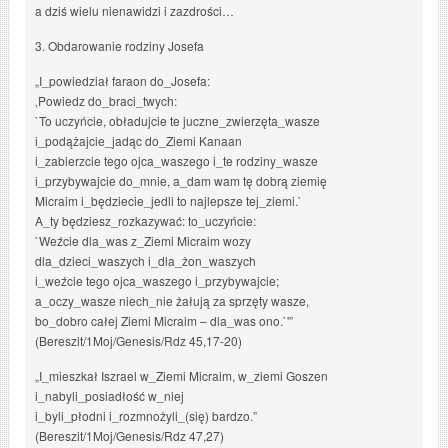
a dziś wielu nienawidzi i zazdrości…
3. Obdarowanie rodziny Josefa
„I_powiedział faraon do_Josefa:
‚Powiedz do_braci_twych:
`To uczyńcie, obładujcie te juczne_zwierzęta_wasze
i_podążajcie_jadąc do_Ziemi Kanaan
i_zabierzcie tego ojca_waszego i_te rodziny_wasze
i_przybywajcie do_mnie, a_dam wam tę dobrą ziemię
Micraim i_będziecie_jedli to najlepsze tej_ziemi.`
A_ty będziesz_rozkazywać: to_uczyńcie:
`Weźcie dla_was z_Ziemi Micraim wozy
dla_dzieci_waszych i_dla_żon_waszych
i_weźcie tego ojca_waszego i_przybywajcie;
a_oczy_wasze niech_nie żałują za sprzęty wasze,
bo_dobro całej Ziemi Micraim – dla_was ono.`'”
(Bereszit/1Moj/Genesis/Rdz 45,17-20)
„I_mieszkał Iszrael w_Ziemi Micraim, w_ziemi Goszen
i_nabyli_posiadłość w_niej
i_byli_płodni i_rozmnożyli_(się) bardzo.”
(Bereszit/1Moj/Genesis/Rdz 47,27)