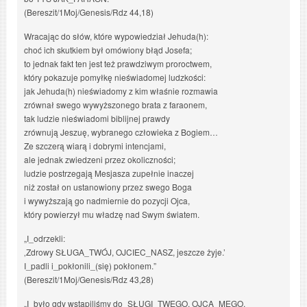
(Bereszit/1Moj/Genesis/Rdz 44,18)
Wracając do słów, które wypowiedział Jehuda(h):
choć ich skutkiem był omówiony błąd Josefa;
to jednak fakt ten jest też prawdziwym proroctwem,
który pokazuje pomyłkę nieświadomej ludzkości:
jak Jehuda(h) nieświadomy z kim właśnie rozmawia
zrównał swego wywyższonego brata z faraonem,
tak ludzie nieświadomi biblijnej prawdy
zrównują Jeszuę, wybranego człowieka z Bogiem…
Ze szczerą wiarą i dobrymi intencjami,
ale jednak zwiedzeni przez okoliczności;
ludzie postrzegają Mesjasza zupełnie inaczej
niż został on ustanowiony przez swego Boga
i wywyższają go nadmiernie do pozycji Ojca,
który powierzył mu władzę nad Swym światem.
„I_odrzekli:
‚Zdrowy SŁUGA_TWÓJ, OJCIEC_NASZ, jeszcze żyje.’
I_padli i_pokłonili_(się) pokłonem.”
(Bereszit/1Moj/Genesis/Rdz 43,28)
„I_było gdy wstąpiliśmy do_SŁUGI_TWEGO, OJCA_MEGO,