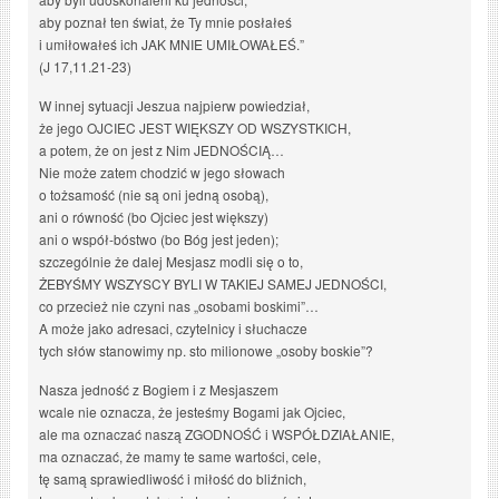
aby poznał ten świat, że Ty mnie posłałeś
i umiłowałeś ich JAK MNIE UMIŁOWAŁEŚ.”
(J 17,11.21-23)
W innej sytuacji Jeszua najpierw powiedział,
że jego OJCIEC JEST WIĘKSZY OD WSZYSTKICH,
a potem, że on jest z Nim JEDNOŚCIĄ…
Nie może zatem chodzić w jego słowach
o tożsamość (nie są oni jedną osobą),
ani o równość (bo Ojciec jest większy)
ani o współ-bóstwo (bo Bóg jest jeden);
szczególnie że dalej Mesjasz modli się o to,
ŻEBYŚMY WSZYSCY BYLI W TAKIEJ SAMEJ JEDNOŚCI,
co przecież nie czyni nas „osobami boskimi”…
A może jako adresaci, czytelnicy i słuchacze
tych słów stanowimy np. sto milionowe „osoby boskie”?
Nasza jedność z Bogiem i z Mesjaszem
wcale nie oznacza, że jesteśmy Bogami jak Ojciec,
ale ma oznaczać naszą ZGODNOŚĆ i WSPÓŁDZIAŁANIE,
ma oznaczać, że mamy te same wartości, cele,
tę samą sprawiedliwość i miłość do bliźnich,