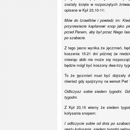
zostały ścięte w rozpoczętych żniwa
opisane w Kpł 23,10-11:
Mów do Izraelitów i powiedz im: Kied
przyniesiecie kapłanowi snop jako 
przed Panem, aby był przez Niego łas
po szabacie.
Z tego jasno wynika że jęczmień, bę
koszenia 15-21 dni później (w niedz
miesiąc abib nie może się rozpocząć 
będzie mógł być koszony dwa-trzy tygo
To że jęczmień musi być dojrzały d
również gdy spojrzymy na werset Pwt 
Odliczysz sobie siedem tygodni. Gd
tygodni.
Z Kpł 23,15 wiemy że siedem tygodn
kołysania snopem:
I odliczycie sobie od dnia po szabac
gestu kołysania, siedem tygodni pełny