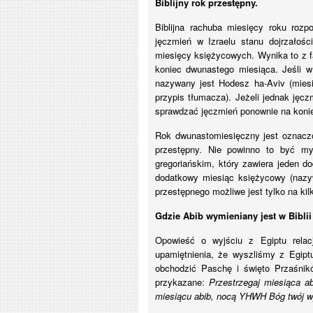
Biblijny rok przestępny.
Biblijna rachuba miesięcy roku roz
jęczmień w Izraelu stanu dojrzałoś
miesięcy księżycowych. Wynika to z f
koniec dwunastego miesiąca. Jeśli 
nazywany jest Hodesz ha-Aviv (miesią
przypis tłumacza). Jeżeli jednak jęcz
sprawdzać jęczmień ponownie na konie
Rok dwunastomiesięczny jest oznaczo
przestępny. Nie powinno to być my
gregoriańskim
, który zawiera jeden do
dodatkowy
miesiąc
księżycowy
(nazyw
przestępnego możliwe jest tylko na ki
Gdzie Abib wymieniany jest w Biblii
Opowieść o wyjściu z Egiptu relac
upamiętnienia, że wyszliśmy z Egipt
obchodzić Paschę i święto Przaśn
przykazane:
Przestrzegaj miesiąca 
miesiącu abib, nocą YHWH Bóg twój wy