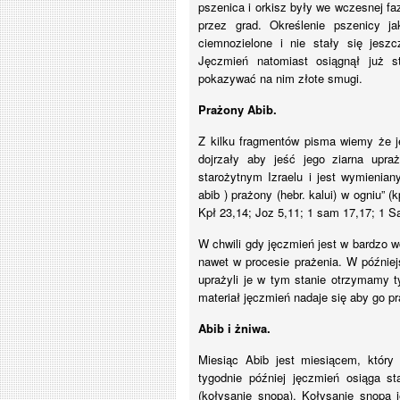
pszenica i orkisz były we wczesnej fa
przez grad. Określenie pszenicy ja
ciemnozielone i nie stały się jeszc
Jęczmień natomiast osiągnął już 
pokazywać na nim złote smugi.
Prażony Abib.
Z kilku fragmentów pisma wiemy że ję
dojrzały aby jeść jego ziarna upr
starożytnym Izraelu i jest wymieniany
abib ) prażony (hebr. kalui) w ogniu” (
Kpł 23,14; Joz 5,11; 1 sam 17,17; 1 S
W chwili gdy jęczmień jest w bardzo w
nawet w procesie prażenia. W później
uprażyli je w tym stanie otrzymamy t
materiał jęczmień nadaje się aby go p
Abib i żniwa.
Miesiąc Abib jest miesiącem, który
tygodnie później jęczmień osiąga 
(kołysanie snopa). Kołysanie snopa j