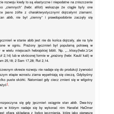
zie rozwoju kiedy to są elastyczne i niepodatne na zniszczenie
ko „ciemnych” (hebr. afilot) wskazuje że ciągle były one
ze jasno żółte z charakterystycznymi dojrzałymi ziarnami.
stan
abib
, nie był „ciemny” i prawdopodobnie zaczęły się
czmień w stanie abib jest nie do końca dojrzały, ale na tyle
ażone w ogniu. Prażony jęczmień był popularną potrawą w
 w wielu miejscach hebrajskiej biblii. Np. „…kłosy(hebr.
אביב
kpł 2,14) lub w skróconej formie w „prażony (hebr. Kauli/ kali) w
am 25,18; 2 Sam 17,28; Rut 2,14.
czesnym okresie rozwoju nie nadaje się do produkcji żywności
szym etapie wzrostu ziarna wypełniają się cieczą. Gdybyśmy
ylko puste skórki. Natomiast gdy ciecz zmieni się w wilgotny
1
rażyć
.
 rozpoczyna się gdy jęczmień osiągnie stan
abib
. Dwa-trzy
stan w którym nadaje się by wykonać nim Hanafat HaOmer
est ofiarą składaną z łodyg jęczmienia, które jako pierwsze