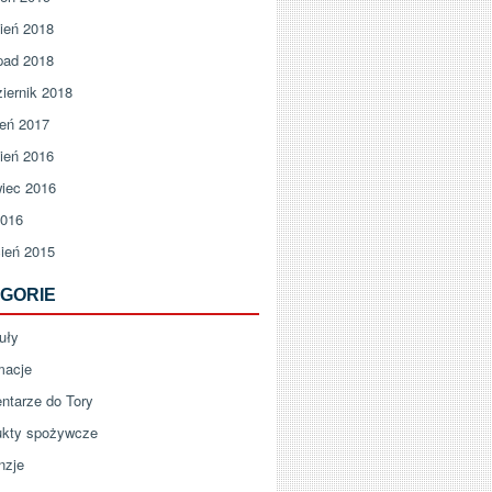
ień 2018
pad 2018
iernik 2018
ień 2017
ień 2016
iec 2016
2016
ień 2015
GORIE
uły
macje
ntarze do Tory
ukty spożywcze
nzje