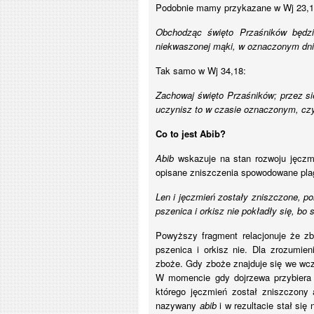
Podobnie mamy przykazane w Wj 23,1
Obchodząc święto Przaśników będzi
niekwaszonej mąki, w oznaczonym dni
Tak samo w Wj 34,18:
Zachowaj święto Przaśników; przez sie
uczynisz to w czasie oznaczonym, czy
Co to jest Abib?
Abib
wskazuje na stan rozwoju jęczm
opisane zniszczenia spowodowane pla
Len i jęczmień zostały zniszczone, pon
pszenica i orkisz nie pokładły się, bo s
Powyższy fragment relacjonuje że zb
pszenica i orkisz nie. Dla zrozumien
zboże. Gdy zboże znajduje się we wcze
W momencie gdy dojrzewa przybiera j
którego jęczmień został zniszczony 
nazywany
abib
i w rezultacie stał się