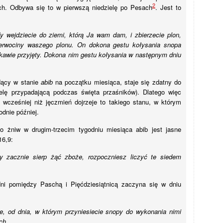
2
ch. Odbywa się to w pierwszą niedzielę po Pesach
. Jest to
y wejdziecie do ziemi, którą Ja wam dam, i zbierzecie plon,
pierwociny waszego plonu. On dokona gestu kołysania snopa
kawie przyjęty. Dokona nim gestu kołysania w następnym dniu
dący w stanie
abib
na początku miesiąca, staje się zdatny do
ielę przypadającą podczas święta przaśników). Dlatego więc
wcześniej niż jęczmień dojrzeje to takiego stanu, w którym
dnie później.
o żniw w drugim-trzecim tygodniu miesiąca abib jest jasne
16,9:
y zacznie sierp żąć zboże, rozpoczniesz liczyć te siedem
i pomiędzy Paschą i Pięćdziesiątnicą zaczyna się w dniu
ie, od dnia, w którym przyniesiecie snopy do wykonania nimi
ch.