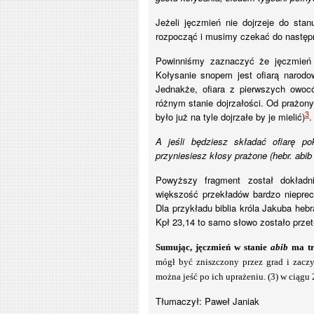
Jeżeli jęczmień nie dojrzeje do sta
rozpocząć i musimy czekać do następ
Powinniśmy zaznaczyć że jęczmień 
Kołysanie snopem jest ofiarą narodo
Jednakże, ofiara z pierwszych owoc
różnym stanie dojrzałości. Od prażonyc
3
było już na tyle dojrzałe by je mielić)
.
A jeśli będziesz składać ofiarę p
przyniesiesz kłosy prażone (hebr. abib 
Powyższy fragment został dokładn
większość przekładów bardzo nieprecy
Dla przykładu biblia króla Jakuba hebr
Kpł 23,14 to samo słowo zostało przetł
Sumując, jęczmień w stanie
abib
ma tr
mógł być zniszczony przez grad i zaczyn
można jeść po ich uprażeniu. (3) w ciągu 
Tłumaczył: Paweł Janiak