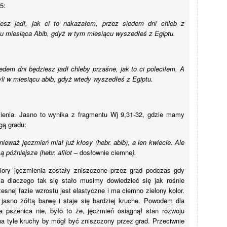
5:
esz jadł, jak ci to nakazałem, przez siedem dni chleb z
u miesiąca Abib, gdyż w tym miesiącu wyszedłeś z Egiptu.
dem dni będziesz jadł chleby przaśne, jak to ci poleciłem. A
li w miesiącu abib, gdyż wtedy wyszedłeś z Egiptu.
ienia. Jasno to wynika z fragmentu Wj 9,31-32, gdzie mamy
gą gradu:
ieważ jęczmień miał już kłosy (hebr. abib), a len kwiecie. Ale
ą późniejsze (hebr. afilot –
dosłownie ciemne
).
iory jęczmienia zostały zniszczone przez grad podczas gdy
ia dlaczego tak się stało musimy dowiedzieć się jak rośnie
snej fazie wzrostu jest elastyczne i ma ciemno zielony kolor.
asno żółtą barwę i staje się bardziej kruche. Powodem dla
a pszenica nie, było to że, jęczmień osiągnął stan rozwoju
 na tyle kruchy by mógł być zniszczony przez grad. Przeciwnie