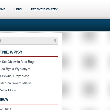
OME
LINKI
RECENZJE KSIĄŻEK
TNIE WPISY
 Się Objawiła Moc Boga
a do Bycia Wybranym…
a Pewnej Przyszłości
stko na Swoim Miejscu…
Pełne Mocy…
HIWA
zeń 2019