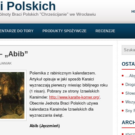
i Polskich
H
ólnoty Braci Polskich "Chrześcijanie" we Wrocławiu
ENTARZE DO TORY
PRODUKTY SPOŻYWCZE
RECENZJE
– „Abib”
JANIAK
OSTA
Polemika z rabinicznym kalendarzem.
…Aby
Artykuł opisuje w jaki sposób Karaici
Drog
wyznaczają pierwszy miesiąc biblijnego roku
(1 nisan). Pobrany ze strony Izraelskich
Słow
Karaimów:
http://www.karaite-korner.org/
.
Wszy
Obecnie Jednota Braci Polskich używa
kalendarza Karaimów Izraelskich dla
Sny 
wyznaczania świąt.
ARC
Abib (Jęczmień)
styc