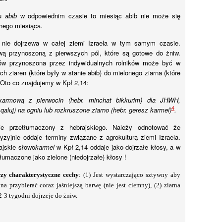
nu
abib
w odpowiednim czasie to miesiąc abib nie może się
nego miesiąca.
nie dojrzewa w całej ziemi Izraela w tym samym czasie.
wą przynoszoną z pierwszych pól, które są gotowe do żniw.
ów przynoszona przez indywidualnych rolników może być w
h ziaren (które były w stanie abib) do mielonego ziarna (które
Oto co znajdujemy w Kpł 2,14:
okarmową z pierwocin (hebr. minchat bikkurim) dla JHWH,
4
qaluj) na ogniu lub rozkruszone ziarno (hebr. geresz karmel)
.
ie przetłumaczony z hebrajskiego. Należy odnotować że
zyjnie oddaje terminy związane z agrokulturą ziemi Izraela.
ajskie słowo
karmel
w Kpł 2,14 oddaje jako dojrzałe kłosy, a w
umaczone jako zielone (niedojrzałe) kłosy !
zy charakterystyczne cechy
: (1) Jest wystarczająco sztywny aby
a przybierać coraz jaśniejszą barwę (nie jest ciemny), (2) ziarna
2-3 tygodni dojrzeje do żniw.