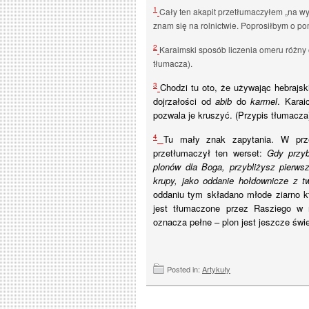
1
Cały ten akapit przetłumaczyłem „na wy
znam się na rolnictwie. Poprosiłbym o pomo
2
Karaimski sposób liczenia omeru różny
tłumacza).
3
Chodzi tu oto, że używając hebrajsk
dojrzałości od
abib
do
karmel
. Karai
pozwala je kruszyć. (Przypis tłumacza
4
Tu mały znak zapytania. W prze
przetłumaczył ten werset:
Gdy przyb
plonów dla Boga, przybliżysz pierwsz
krupy, jako oddanie hołdownicze z t
oddaniu tym składano młode ziarno kt
jest tłumaczone przez Rasziego w 
oznacza pełne – plon jest jeszcze świ
Posted in:
Artykuły