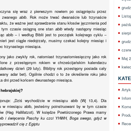
grudz
poczyna się wraz z pierwszym nowiem po osiągnięciu przez
Listo
ci zwanego
abib
. Rok może trwać dwanaście lub trzynaście
aktu, że ważne jest sprawdzenie stanu kłosów jęczmienia pod
paźdz
w tym czasie osiągną one stan
abib
wtedy następny miesiąc
sierp
c abib – i według Biblii jest to początek kolejnego cyklu –
mień jest ciągle niedojrzały, musimy czekać kolejny miesiąc i
grudz
c trzynastego miesiąca.
czerw
ny jako zwykły rok, natomiast trzynastomiesięczny jako rok
Maj 
lone z przestępnym rokiem w chrześcijańskim kalendarzu
kwiec
datkowy dzień (29 luty). Biblijny rok przestępny posiada cały
any adar bet). Ogólnie chodzi o to że określenie roku jako
KATE
lka dni przed końcem dwunastego miesiąca.
Artyk
 hebrajskiej?
Infor
jonuje: „Dziś wychodźcie w miesiącu abib (Wj 13,4). Dla
u w miesiącu abib, jesteśmy poinstruowani by w tym czasie
Kome
ików (Hag HaMatzot). W księdze Powtórzonego Prawa mamy
Prod
abib i święcenia Paschy ku czci YHWH, Boga swego, gdyż w
Rece
prowadził cię z Egiptu