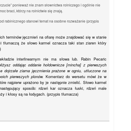
czucie” ponieważ nie znam słownictwa rolniczego i ogólnie nie
c braci, którzy na rolnictwie się znają.
 od rabinicznego stanowi temat na osobne rozważanie (przypis
ich terminów jęczmień na ofiarę może znajdować się w stanie
ci tłumaczą że słowo karmel oznacza taki stan ziaren który
)
kładzie interlinearnym nie ma słowa lub. Rabin Pecaric
liżysz oddając oddanie hołdownicze [mincha] z pierwszych
e dojrzałe ziarna jęczmienia prażone w ogniu, utłuczone na
woich pierwszych plonów.
Komentarz do wersetu mówi że w
óre najpierw uprażono by je następnie zmielić.
Słowo karmel
następujący sposób: rdzeń kar oznacza łuski, rdzeń male
eży i kłosy są na łodygach. (przypis tłumacza)