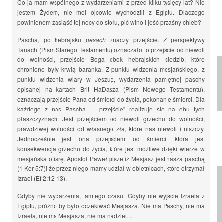
Co ja mam wspólnego z wydarzeniami z przed kilku tysięcy lat? Nie
jestem Żydem, nie moi ojcowie wychodzili z Egiptu. Dlaczego
powinienem zasiąść tej nocy do stołu, pić wino i jeść przaśny chleb?
Pascha, po hebrajsku
pesach
znaczy przejście. Z perspektywy
Tanach (Pism Starego Testamentu) oznaczało to przejście od niewoli
do wolności, przejście Boga obok hebrajskich siedzib, które
chronione były krwią baranka. Z punktu widzenia mesjańskiego, z
punktu widzenia wiary w Jeszuę, wydarzenia pamiętnej paschy
opisanej na kartach Brit HaDasza (Pism Nowego Testamentu),
oznaczają przejście Pana od śmierci do życia, pokonanie śmierci. Dla
każdego z nas Pascha – „przejście” realizuje sie na obu tych
płaszczyznach. Jest przejściem od niewoli grzechu do wolności,
prawdziwej wolności od własnego zła, które nas niewoli i niszczy.
Jednocześnie jest ona przejściem od śmierci, która jest
konsekwencja grzechu do życia, które jest możliwe dzięki wierze w
mesjańska ofiarę. Apostoł Paweł pisze iż Mesjasz jest nasza paschą
(1 Kor 5:7)i że przez niego mamy udział w obietnicach, które otrzymał
Izrael (Ef 2:12-13).
Gdyby nie wydarzenia, tamtego czasu. Gdyby nie wyjście Izraela z
Egiptu, próżno by było oczekiwać Mesjasza. Nie ma Paschy, nie ma
Izraela, nie ma Mesjasza, nie ma nadziei…