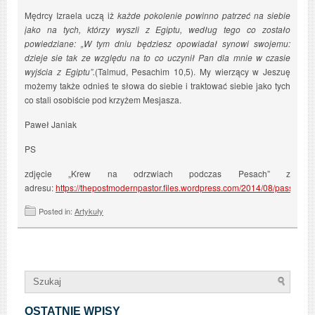
Mędrcy Izraela uczą iż
każde pokolenie powinno patrzeć na siebie
jako na tych, którzy wyszli z Egiptu, według tego co zostało
powiedziane: „W tym dniu będziesz opowiadał synowi swojemu:
dzieje sie tak ze względu na to co uczynił Pan dla mnie w czasie
wyjścia z Egiptu”.
(Talmud, Pesachim 10,5). My wierzący w Jeszuę
możemy także odnieś te słowa do siebie i traktować siebie jako tych
co stali osobiście pod krzyżem Mesjasza.
Paweł Janiak
PS
zdjęcie „Krew na odrzwiach podczas Pesach” z
adresu:
https://thepostmodernpastor.files.wordpress.com/2014/08/passover.
Posted in:
Artykuły
OSTATNIE WPISY