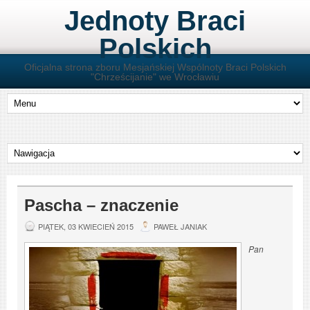
Jednoty Braci
Polskich
Oficjalna strona zboru Mesjańskiej Wspólnoty Braci Polskich
"Chrześcijanie" we Wrocławiu
Pascha – znaczenie
PIĄTEK, 03 KWIECIEŃ 2015
PAWEŁ JANIAK
Pan