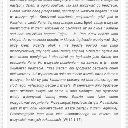
następny dzień, w ogniu spalicie. Tak zaś spożywać go będziecie:
Biodra wasze będą przepasane, sandały na waszych nogach i laska
w waszym ręku. Spożywać będziecie pośpiesznie, gdyż jest to
Pascha na cześć Pana. Tej nocy przejdę przez Egipt, zabiję wszystko
pierworodne w ziemi egipskiej od człowieka aż do bydła i odbędę
sąd nad wszystkimi bogami Egiptu – Ja, Pan. Krew będzie wam
służyła do oznaczenia domów, w których będziecie przebywać. Gdy
ujrzę krew, przejdę obok i nie będzie pośród was plagi
niszczycielskiej, gdy będę karał ziemię egipską. Dzień ten będzie dla
was dniem pamiętnym i obchodzić go będziecie jako święto dla
uczczenia Pana. Po wszystkie pokolenia – na zawsze w tym dniu
świętować będziecie. Przez siedem dni spożywać będziecie chleb
niekwaszony. Już w pierwszym dniu usuniecie wszelki kwas z domów
waszych, bo kto by jadł kwaszone potrawy od dnia pierwszego do
siódmego, wyłączony będzie z Izraela. W pierwszym dniu będziecie
mieli zwołanie święte, tak samo w dniu siódmym. Nie będziecie
wtedy wykonywać żadnej pracy. Będzie wam tylko wolno
przygotować pożywienie. Przestrzegać będziecie święta Przaśników,
gdyż w tym dniu wyprowadziłem wasze zastępy z ziemi egipskiej.
Przestrzegajcie tego dnia jako ustanowionego na zawsze we
wszystkich waszych pokoleniach.
(Wj 12:1-17)