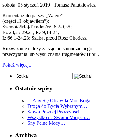
sobota, 05 styczeń 2019
Tomasz Palutkiewicz
Komentarz do parszy „Waere”
(części „I_objawiłem”):
Szemot/2Moj/Exodos/Wj 6,2-9,35;
Ez 28,25-29,21; Rz 9,14-24;
Iz 66,1-24.23: Szabat przed Rosz Chodesz.
Rozważanie należy zacząć od samodzielnego
przeczytania lub wysłuchania fragmentów Biblii.
Pokaż więcej...
Ostatnie wpisy
…Aby Się Objawiła Moc Boga
Droga do Bycia Wybranym…
Słowa Pewnej Przyszłości
Wszystko na Swoim Miejscu…
Sny Pełne Mocy…
Archiwa