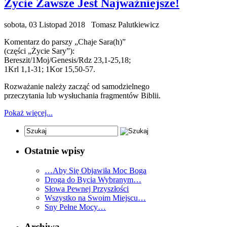
Życie Zawsze Jest Najważniejsze!
sobota, 03 Listopad 2018
Tomasz Palutkiewicz
Komentarz do parszy „Chaje Sara(h)”
(części „Życie Sary”):
Bereszit/1Moj/Genesis/Rdz 23,1-25,18;
1Krl 1,1-31; 1Kor 15,50-57.
Rozważanie należy zacząć od samodzielnego
przeczytania lub wysłuchania fragmentów Biblii.
Pokaż więcej...
Ostatnie wpisy
…Aby Się Objawiła Moc Boga
Droga do Bycia Wybranym…
Słowa Pewnej Przyszłości
Wszystko na Swoim Miejscu…
Sny Pełne Mocy…
Archiwa