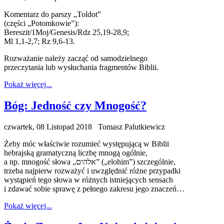
Komentarz do parszy „Toldot”
(części „Potomkowie”):
Bereszit/1Moj/Genesis/Rdz 25,19-28,9;
Ml 1,1-2,7; Rz 9,6-13.
Rozważanie należy zacząć od samodzielnego
przeczytania lub wysłuchania fragmentów Biblii.
Pokaż więcej...
Bóg: Jedność czy Mnogość?
czwartek, 08 Listopad 2018
Tomasz Palutkiewicz
Żeby móc właściwie rozumieć występującą w Biblii
hebrajską gramatyczną liczbę mnogą ogólnie,
a np. mnogość słowa „אלהים” („elohim”) szczególnie,
trzeba najpierw rozważyć i uwzględnić różne przypadki
wystąpień tego słowa w różnych istniejących sensach
i zdawać sobie sprawę z pełnego zakresu jego znaczeń…
Pokaż więcej...