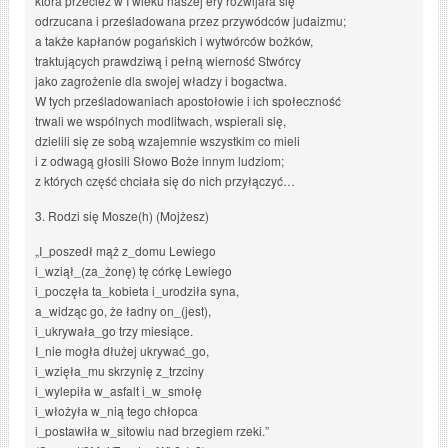
która przecież w I wieku naszej ery rozwijała się
odrzucana i prześladowana przez przywódców judaizmu;
a także kapłanów pogańskich i wytwórców bożków,
traktujących prawdziwą i pełną wierność Stwórcy
jako zagrożenie dla swojej władzy i bogactwa.
W tych prześladowaniach apostołowie i ich społeczność
trwali we wspólnych modlitwach, wspierali się,
dzielili się ze sobą wzajemnie wszystkim co mieli
i z odwagą głosili Słowo Boże innym ludziom;
z których część chciała się do nich przyłączyć…
3. Rodzi się Mosze(h) (Mojżesz)
„I_poszedł mąż z_domu Lewiego
i_wziął_(za_żonę) tę córkę Lewiego
i_poczęła ta_kobieta i_urodziła syna,
a_widząc go, że ładny on_(jest),
i_ukrywała_go trzy miesiące.
I_nie mogła dłużej ukrywać_go,
i_wzięła_mu skrzynię z_trzciny
i_wylepiła w_asfalt i_w_smołę
i_włożyła w_nią tego chłopca
i_postawiła w_sitowiu nad brzegiem rzeki.”