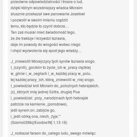
przeciwne odpowiedzialności i trosce o lud,
dzięki którym wcześniejszy władca Micraim
słusznie przekazał swe panowanie Josefowi
i pozwolił w swoim imieniu rządzić
temu, kto będzie to czynił dobrze…
Ten zaś musiał mieć świadomość tego,
że źle traktuje i krzywdzi Iszraela,
daje im powody do wrogości wobec niego
i chęci wyzwolenia się spod jego władzy…
„I_zniewolili Micrejczycy tych synów Iszraela srogo.
I_(czynili)_gorzkim to życie_ich w_pracy ciężkiej
w_glinie i_w_cegłach i_w_każdej pracy w_polu,
tej każdej pracy_ich, którą_zniewolili w_niej srogo.
I_powiedział król Micraim do_położnych hebrajskich,
(z)_których imię jednej Szifra, drugiej Pua
i_powiedział: ‚przy_narodzinach tych hebrajek
patrzcie na kamienie_(porodowe),
jeśli synem on, zabijcie go,
i_jeśli córką ona, niech_żyje.'”
(Szemot/2Moj/Exodos/Wj 1,13-16)
„I_rozkazał faraon do_całego ludu_swego mówiąc: