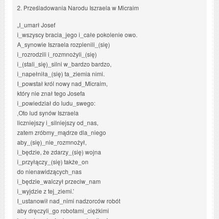
2. Prześladowania Narodu Iszraela w Micraim
„I_umarł Josef
i_wszyscy bracia_jego i_całe pokolenie owo.
A_synowie Iszraela rozplenili_(się)
i_rozrodzili i_rozmnożyli_(się)
i_(stali_się)_silni w_bardzo bardzo,
i_napełniła_(się) ta_ziemia nimi.
I_powstał król nowy nad_Micraim,
który nie znał tego Josefa
i_powiedział do ludu_swego:
‚Oto lud synów Iszraela
liczniejszy i_silniejszy od_nas,
zatem zróbmy_mądrze dla_niego
aby_(się)_nie_rozmnożył,
i_będzie, że zdarzy_(się) wojna
i_przyłączy_(się) także_on
do nienawidzących_nas
i_będzie_walczył przeciw_nam
i_wyjdzie z tej_ziemi.’
I_ustanowił nad_nimi nadzorców robót
aby dręczyli_go robotami_ciężkimi