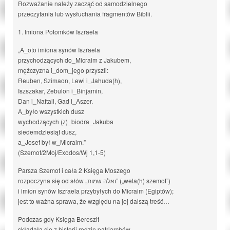
Rozważanie należy zacząć od samodzielnego
przeczytania lub wysłuchania fragmentów Biblii.
1. Imiona Potomków Iszraela
„A_oto imiona synów Iszraela
przychodzących do_Micraim z Jakubem,
mężczyzna i_dom_jego przyszli:
Reuben, Szimaon, Lewi i_Jahuda(h),
Iszszakar, Zebulon i_Binjamin,
Dan i_Naftali, Gad i_Aszer.
A_było wszystkich dusz
wychodzących (z)_biodra_Jakuba
siedemdziesiąt dusz,
a_Josef był w_Micraim.”
(Szemot/2Moj/Exodos/Wj 1,1-5)
Parsza Szemot i cała 2 Księga Moszego
rozpoczyna się od słów „ואלה שמות” („wela(h) szemot”)
i imion synów Iszraela przybyłych do Micraim (Egiptów);
jest to ważna sprawa, że względu na jej dalszą treść…
Podczas gdy Księga Bereszit
składała się z historii rodzin patriarchów,