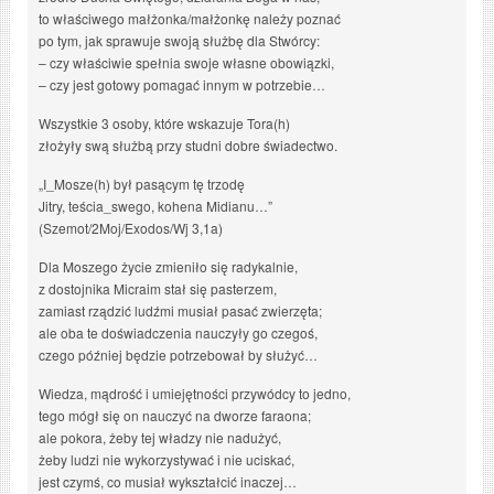
to właściwego małżonka/małżonkę należy poznać
po tym, jak sprawuje swoją służbę dla Stwórcy:
– czy właściwie spełnia swoje własne obowiązki,
– czy jest gotowy pomagać innym w potrzebie…
Wszystkie 3 osoby, które wskazuje Tora(h)
złożyły swą służbą przy studni dobre świadectwo.
„I_Mosze(h) był pasącym tę trzodę
Jitry, teścia_swego, kohena Midianu…”
(Szemot/2Moj/Exodos/Wj 3,1a)
Dla Moszego życie zmieniło się radykalnie,
z dostojnika Micraim stał się pasterzem,
zamiast rządzić ludźmi musiał pasać zwierzęta;
ale oba te doświadczenia nauczyły go czegoś,
czego później będzie potrzebował by służyć…
Wiedza, mądrość i umiejętności przywódcy to jedno,
tego mógł się on nauczyć na dworze faraona;
ale pokora, żeby tej władzy nie nadużyć,
żeby ludzi nie wykorzystywać i nie uciskać,
jest czymś, co musiał wykształcić inaczej…