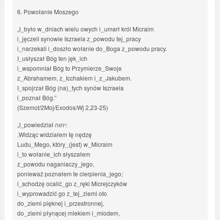
6. Powołanie Moszego
„I_było w_dniach wielu owych i_umarł król Micraim
i_jęczeli synowie Iszraela z_powodu tej_pracy
i_narzekali i_doszło wołanie do_Boga z_powodu pracy.
I_usłyszał Bóg ten jęk_ich
i_wspomniał Bóg to Przymierze_Swoje
z_Abrahamem, z_Icchakiem i_z_Jakubem.
I_spojrzał Bóg (na)_tych synów Iszraela
i_poznał Bóg.”
(Szemot/2Moj/Exodos/Wj 2,23-25)
„I_powiedział יהוה:
‚Widząc widziałem tę nędzę
Ludu_Mego, który_(jest) w_Micraim
i_to wołanie_ich słyszałem
z_powodu naganiaczy_jego,
ponieważ poznałem te cierpienia_jego;
i_schodzę ocalić_go z_ręki Micrejczyków
i_wyprowadzić go z_tej_ziemi oto
do_ziemi pięknej i_przestronnej,
do_ziemi płynącej mlekiem i_miodem,