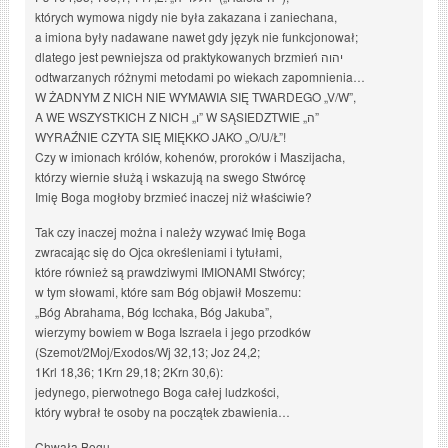
których wymowa nigdy nie była zakazana i zaniechana,
a imiona były nadawane nawet gdy język nie funkcjonował;
dlatego jest pewniejsza od praktykowanych brzmień יהוה
odtwarzanych różnymi metodami po wiekach zapomnienia…
W ŻADNYM Z NICH NIE WYMAWIA SIĘ TWARDEGO „V/W”,
A WE WSZYSTKICH Z NICH „ו” W SĄSIEDZTWIE „ה”
WYRAŹNIE CZYTA SIĘ MIĘKKO JAKO „O/U/Ł”!
Czy w imionach królów, kohenów, proroków i Maszijacha,
którzy wiernie służą i wskazują na swego Stwórcę
Imię Boga mogłoby brzmieć inaczej niż właściwie?
Tak czy inaczej można i należy wzywać Imię Boga
zwracając się do Ojca określeniami i tytułami,
które również są prawdziwymi IMIONAMI Stwórcy;
w tym słowami, które sam Bóg objawił Moszemu:
„Bóg Abrahama, Bóg Icchaka, Bóg Jakuba”,
wierzymy bowiem w Boga Iszraela i jego przodków
(Szemot/2Moj/Exodos/Wj 32,13; Joz 24,2;
1Krl 18,36; 1Krn 29,18; 2Krn 30,6):
jedynego, pierwotnego Boga całej ludzkości,
który wybrał te osoby na początek zbawienia…
Chwała Bogu.