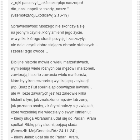
z_ręki pasterzy i_także czerpiąc naczerpał
dla_nas i napoił te trzody_nasze.'”
(Szemot/2Moj/Exodos/Wj 2,16-19)
Sprawiedliwość Moszego nie skończyła się
na jednym czynie, który zmienił jego życie,
w wyniku którego stracił pozycję i zaszczyty;
ale dalej czynił dobro stając w obronie słabszych…
I zebrał tego owoce…
Biblijne historie mówią o wielu małżeństwach,
wymieniają wiele różnych par mężów i małżonek,
zawierają historie zawarcia wielu małżeństw,
które były koniecznością wynikającą z sytuacji
(np. Boaz z Rut spełniając obowiązek lewiratu),
ale w Torze zawartych jest też zaledwie kilka
historii o tym, jak znaleziono mężów lub żony,
jak poznano osoby, z którymi należy się związać,
które wcześniej nie wiedziały o swym istnieniu:
– kiedy sługa Abrahama udał się do Padan_Aram
spotkał Ribkę przy studni, pojącą stada
(Bereszit/1Moj/Genesis/Rdz 24,11-24);
– kiedy Jakub udał się do Padan_Aram,