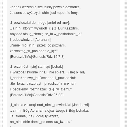
Jednak wcześniejsze teksty pewnie dowodzą,
że sens powyższych słów jest zupełnie inny:
„I_powiedział do_niego [anioł od יהוה]:
‚Ja יהוה, którym wywiódł_cię z_Eur Kaszdim,
aby dać oto tę_ziemię, tę_tu w_posiadanie_ją.’
I_odpowiedział [Abraham]:
‚Panie_mój, יהוה, przez_co poznam,
że wezmę_w_posiadanie_ją?'”
(Bereszit/1Moj/Genesis/Rdz 15,7-8)
„I_przeniósł_(się) stamtąd [Icchak]
i_wykopał studnię inną i_nie spierali_(się) o_nią
i_nadał nazwę_jej Rechobot i_powiedział:
‚Bo_teraz rozszerzył_(przestrzeń) יהוה nam
i_będziemy_rozmnażać_(się) w_ziemi.'”
(Bereszit/1Moj/Genesis/Rdz 26,22)
„I_oto יהוה stanął nad_nim i_powiedział [Jakubowi]:
‚Ja יהוה, Bóg Abrahama ojca_twego i_Bóg Icchaka,
Ta_ziemia, (na)_której ty leżysz,
na_niej tobie dam i_potomstwu_twemu.’