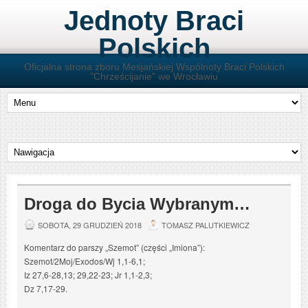
Jednoty Braci
Polskich
Oficjalna strona zboru Mesjańskiej Wspólnoty Braci Polskich
"Chrześcijanie" we Wrocławiu
Droga do Bycia Wybranym…
SOBOTA, 29 GRUDZIEŃ 2018
TOMASZ PALUTKIEWICZ
Komentarz do parszy „Szemot” (części „Imiona”):
Szemot/2Moj/Exodos/Wj 1,1-6,1;
Iz 27,6-28,13; 29,22-23; Jr 1,1-2,3;
Dz 7,17-29.