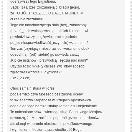
uderzywszy tego Eigyptiona.
Sądził zaś, (że)_zrozumieją ci bracia [jego],
że TO BÓG PRZEZ JEGO DAJE RATUNEK IM,
ci zaś nie zrozumieli.
Tego oto nadchodzącego dnia (był)_zobaczony
(przez)_nich walczących i godził ich ku pokojowi
powiedziawszy: ‚mężowie, braćmi jesteście,
po_co niesprawiedliwość_(czynicie) wzajemnie?’
Ten zaś (czyniący)_niesprawiedliwość temu obok
odepchnął_(od)_siebie) go powiedziawszy:
‚Kto cię ustanowił przywódcą i sędzią nad nami?
Czy zgładzić mnie ty chcesz, (w)_który sposób
zgładziłeś wczoraj Eigyptiona?'”
(Dz 7,23-28)
Choć sama historia w Torze
podaje tylko czyn Moszego bez żadnej oceny,
to świadectwo Stepanosa w Dziejach Apostolskich
dodaje do tego bardzo istotny komentarz i objaśnienie…
Te natchnione słowa wiernego sługi Boga i Jego Mesjasza
dowodzą, że Mosze(h) nie popełnił grzechu morderstwa,
ale stanął w obronie niesłusznie prześladowanego
i wymierzał miłosierną sprawiedliwość Boga