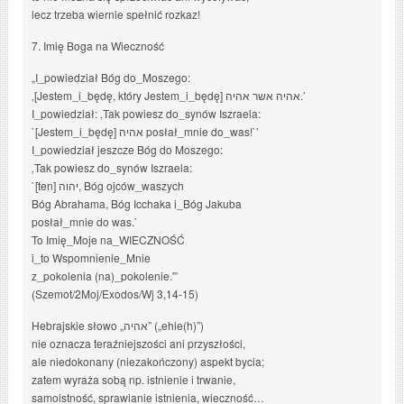
lecz trzeba wiernie spełnić rozkaz!
7. Imię Boga na Wieczność
„I_powiedział Bóg do_Moszego:
‚[Jestem_i_będę, który Jestem_i_będę] אהיה אשר אהיה.’
I_powiedział: ‚Tak powiesz do_synów Iszraela:
`[Jestem_i_będę] אהיה posłał_mnie do_was!`’
I_powiedział jeszcze Bóg do Moszego:
‚Tak powiesz do_synów Iszraela:
`[ten] יהוה, Bóg ojców_waszych
Bóg Abrahama, Bóg Icchaka i_Bóg Jakuba
posłał_mnie do was.`
To Imię_Moje na_WIECZNOŚĆ
i_to Wspomnienie_Mnie
z_pokolenia (na)_pokolenie.'”
(Szemot/2Moj/Exodos/Wj 3,14-15)
Hebrajskie słowo „אהיה” („ehie(h)”)
nie oznacza teraźniejszości ani przyszłości,
ale niedokonany (niezakończony) aspekt bycia;
zatem wyraża sobą np. istnienie i trwanie,
samoistność, sprawianie istnienia, wieczność…