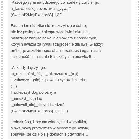
‚Każdego syna narodzonego do_rzeki wyrzućcie_go,
a_każdą córkę pozostawcie_żywą.'”
(Szemot/2Moj/Exodos/Wj 1,22)
Faraon ten nie tylko nie troszczył się o dobro,
ale też postępował niesprawiedliwie i okrutnie,
nakazując zabijać nawet niemowlęta z pośród tych,
których uważał za rywali i zagrożenie dla swej władzy;
próbując wszelkimi sposobami zwalczać i ograniczać
liczebność i znaczenie tych, których nienawidził…
„A_kiedy dręczyli go,
to_rozmnażał_(się) i_tak rozrastał_(się)
i_zatrwożyli_(się) z_powodu synów Iszraela.
(…)
I_polepszył Bóg położnym
i_mnożył_(się) lud
i_(stawali_się)_silnymi bardzo.”
(Szemot/2Moj/Exodos/Wj 1,12.20)
Jednak Bóg, który ma władzę nad wszystkim,
a swą mocą przewyższa władców tego świata,
sprawiał, że działo się dokładnie odwrotnie…