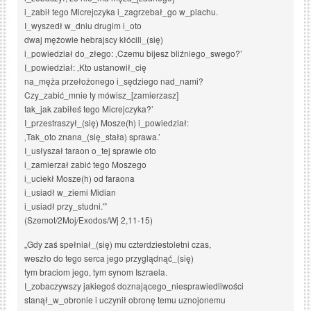
i_zabił tego Micrejczyka i_zagrzebał_go w_piachu.
I_wyszedł w_dniu drugim i_oto
dwaj mężowie hebrajscy kłócili_(się)
i_powiedział do_złego: ‚Czemu bijesz bliźniego_swego?’
I_powiedział: ‚Kto ustanowił_cię
na_męża przełożonego i_sędziego nad_nami?
Czy_zabić_mnie ty mówisz_[zamierzasz]
tak_jak zabiłeś tego Micrejczyka?’
I_przestraszył_(się) Mosze(h) i_powiedział:
‚Tak_oto znana_(się_stała) sprawa.’
I_usłyszał faraon o_tej sprawie oto
i_zamierzał zabić tego Moszego
i_uciekł Mosze(h) od faraona
i_usiadł w_ziemi Midian
i_usiadł przy_studni.'”
(Szemot/2Moj/Exodos/Wj 2,11-15)
„Gdy zaś spełniał_(się) mu czterdziestoletni czas,
weszło do tego serca jego przyglądnąć_(się)
tym braciom jego, tym synom Iszraela.
I_zobaczywszy jakiegoś doznającego_niesprawiedliwości
stanął_w_obronie i uczynił obronę temu uznojonemu