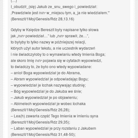
(…)
I_obudził_(się) Jakub ze_snu_swego i_powiedział:
‚Prawdziwie jest יהוה w_miejscu tym, a_ja nie wiedziałem.'”
(Bereszit/1Moj/Genesis/Rdz 28,13.16)
Gdyby w Księdze Bereszit były napisane tylko słowa
jak „יהוה powiedział…” lub „יהוה sprawił, że…”,
to byłyby to tylko nazwy w późniejszej relacji,
których użył autor tekstu, a nie uczestnik wydarzeń
i nie świadczyłoby to o wymawianiu wtedy Imienia Boga;
ale skoro Imię יהוה pojawia się w cytatach wypowiedzi,
to świadczy to, że było ono wtedy wypowiadane:
– anioł Boga wypowiedział je do Abrama,
– Abram wypowiedział je odpowiadając Bogu;
– wypowiedział je Icchak nazywając studnię;
– Bóg wypowiedział je do Jakuba we śnie;
– Jakub wypowiedział je po objawieniu;
– Abimelech wypowiedział je wobec Icchaka
(Bereszit/1Moj/Genesis/Rdz 26,28);
– Lea(h) zawarła część Tego Imienia w imieniu syna
(Bereszit/1Moj/Genesis/Rdz 29,35);
– Laban wypowiedział je przy rozstaniu z Jakubem
(Bereszit/1Moj/Genesis/Rdz 31,48-50);