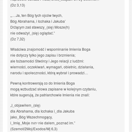
(Dz 3,13)
„‚…Ja, ten Bóg tych ojców twych,
Bóg Abrahama, i Icchaka i Jakuba’
Drżącym zaś stawszy_(się) Mosze(h)
nie odważył_(się) oglądać.”
(Dz 7,32)
Właściwa znajomość i wspominanie Imienia Boga
nie dotyczy tylko jego zapisu i brzmienia;
ale tożsamości Stwórcy i Jego relacji z ludźmi:
wierności, oczekiwań, wymagań, obietnic, działania,
narodu i społeczności, którą wybrał i prowadzi…
Pewną kontrowersją co do Imienia Boga
mogą wzbudzać słowa zapisane w kolejnym czytaniu,
które sugerują, że patriarchowie Imienia nie znali:
„I_objawiłem_(się)
dla Abrahama, dla Icchaka i_dla Jakuba
jako_Bóg Wszechmogący,
i_Imię_Moje יהוה nie dałem_poznać im.”
(Szemot/2Moj/Exodos/Wj 6,3)