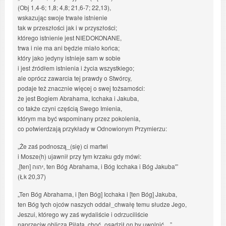
(Obj 1,4-6; 1,8; 4,8; 21,6-7; 22,13),
wskazując swoje trwałe istnienie
tak w przeszłości jak i w przyszłości;
którego istnienie jest NIEDOKONANE,
trwa i nie ma ani będzie miało końca;
który jako jedyny istnieje sam w sobie
i jest źródłem istnienia i życia wszystkiego;
ale oprócz zawarcia tej prawdy o Stwórcy,
podaje też znacznie więcej o swej tożsamości:
że jest Bogiem Abrahama, Icchaka i Jakuba,
co także czyni częścią Swego Imienia,
którym ma być wspominany przez pokolenia,
co potwierdzają przykłady w Odnowionym Przymierzu:
„Że zaś podnoszą_(się) ci martwi
i Mosze(h) ujawnił przy tym krzaku gdy mówi:
‚[ten] יהוה, ten Bóg Abrahama, i Bóg Icchaka i Bóg Jakuba'”
(Łk 20,37)
„Ten Bóg Abrahama, i [ten Bóg] Icchaka i [ten Bóg] Jakuba,
ten Bóg tych ojców naszych oddał_chwałę temu słudze Jego,
Jeszui, którego wy zaś wydaliście i odrzuciliście
naprzeciw oblicza Piłata, choć_osądził on by uwolnić…”