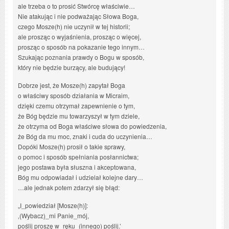
ale trzeba o to prosić Stwórcę właściwie…
Nie atakując i nie podważając Słowa Boga,
czego Mosze(h) nie uczynił w tej historii;
ale prosząc o wyjaśnienia, prosząc o więcej,
prosząc o sposób na pokazanie tego innym…
Szukając poznania prawdy o Bogu w sposób,
który nie będzie burzący, ale budujący!
Dobrze jest, że Mosze(h) zapytał Boga
o właściwy sposób działania w Micraim,
dzięki czemu otrzymał zapewnienie o tym,
że Bóg będzie mu towarzyszył w tym dziele,
że otrzyma od Boga właściwe słowa do powiedzenia,
że Bóg da mu moc, znaki i cuda do uczynienia…
Dopóki Mosze(h) prosił o takie sprawy,
o pomoc i sposób spełniania posłannictwa;
jego postawa była słuszna i akceptowana,
Bóg mu odpowiadał i udzielał kolejne dary…
…ale jednak potem zdarzył się błąd:
„I_powiedział [Mosze(h)]:
‚(Wybacz)_mi Panie_mój,
poślij proszę w_ręku_(innego) poślij.’