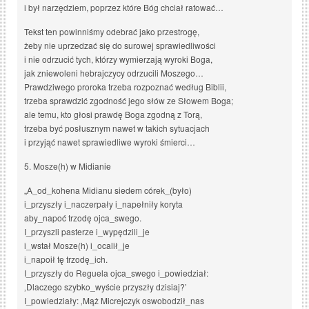
i był narzędziem, poprzez które Bóg chciał ratować…
Tekst ten powinniśmy odebrać jako przestrogę,
żeby nie uprzedzać się do surowej sprawiedliwości
i nie odrzucić tych, którzy wymierzają wyroki Boga,
jak zniewoleni hebrajczycy odrzucili Moszego…
Prawdziwego proroka trzeba rozpoznać według Biblii,
trzeba sprawdzić zgodność jego słów ze Słowem Boga;
ale temu, kto głosi prawdę Boga zgodną z Torą,
trzeba być posłusznym nawet w takich sytuacjach
i przyjąć nawet sprawiedliwe wyroki śmierci…
5. Mosze(h) w Midianie
„A_od_kohena Midianu siedem córek_(było)
i_przyszły i_naczerpały i_napełniły koryta
aby_napoć trzodę ojca_swego.
I_przyszli pasterze i_wypędzili_je
i_wstał Mosze(h) i_ocalił_je
i_napoił tę trzodę_ich.
I_przyszły do Reguela ojca_swego i_powiedział:
‚Dlaczego szybko_wyście przyszły dzisiaj?’
I_powiedziały: ‚Mąż Micrejczyk oswobodził_nas