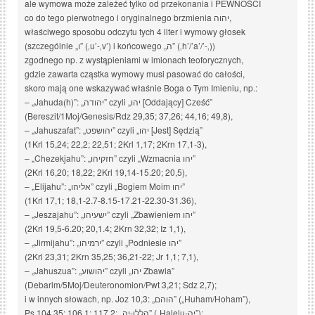
ale wymowa może zależeć tylko od przekonania i PEWNOŚCI
co do tego pierwotnego i oryginalnego brzmienia יהוה,
właściwego sposobu odczytu tych 4 liter i wymowy głosek
(szczególnie „ו” (‚u’-‚v’) i końcowego „ה” (‚h’/’a’/’-‚))
zgodnego np. z wystąpieniami w imionach teoforycznych,
gdzie zawarta cząstka wymowy musi pasować do całości,
skoro mają one wskazywać właśnie Boga o Tym Imieniu, np.:
– „Jahuda(h)”: „יהודה” czyli „יהו [Oddający] Cześć”
(Bereszit/1Moj/Genesis/Rdz 29,35; 37,26; 44,16; 49,8),
– „Jahuszafat”: „יהושפט” czyli „יהו [Jest] Sędzią”
(1Krl 15,24; 22,2; 22,51; 2Krl 1,17; 2Krn 17,1-3),
– „Chezekjahu”: „חזקיהו” czyli „Wzmacnia יהו”
(2Krl 16,20; 18,22; 2Krl 19,14-15.20; 20,5),
– „Elijahu”: „אליהו” czyli „Bogiem Moim יהו”
(1Krl 17,1; 18,1-2.7-8.15-17.21-22.30-31.36),
– „Jeszajahu”: „ישעיהו” czyli „Zbawieniem יהו”
(2Krl 19,5-6.20; 20,1.4; 2Krn 32,32; Iz 1,1),
– „Jirmijahu”: „ירמיהו” czyli „Podniesie יהו”
(2Krl 23,31; 2Krn 35,25; 36,21-22; Jr 1,1; 7,1),
– „Jahuszua”: „יהושוע” czyli „יהו Zbawia”
(Debarim/5Moj/Deuteronomion/Pwt 3,21; Sdz 2,7);
i w innych słowach, np. Joz 10,3: „הוהם” („Huham/Hoham”),
Ps 104,35; 106,1; 117,2: „הללו-יה” („Halelu-יה”);