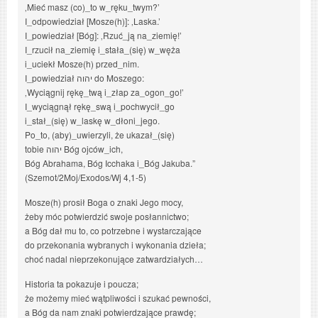
‚Mieć masz (co)_to w_ręku_twym?’
I_odpowiedział [Mosze(h)]: ‚Laska.’
I_powiedział [Bóg]: ‚Rzuć_ją na_ziemię!’
I_rzucił na_ziemię i_stała_(się) w_węża
i_uciekł Mosze(h) przed_nim.
I_powiedział יהוה do Moszego:
‚Wyciągnij rękę_twą i_złap za_ogon_go!’
I_wyciągnął rękę_swą i_pochwycił_go
i_stał_(się) w_laskę w_dłoni_jego.
Po_to, (aby)_uwierzyli, że ukazał_(się)
tobie יהוה Bóg ojców_ich,
Bóg Abrahama, Bóg Icchaka i_Bóg Jakuba.”
(Szemot/2Moj/Exodos/Wj 4,1-5)
Mosze(h) prosił Boga o znaki Jego mocy,
żeby móc potwierdzić swoje posłannictwo;
a Bóg dał mu to, co potrzebne i wystarczające
do przekonania wybranych i wykonania dzieła;
choć nadal nieprzekonujące zatwardziałych…
Historia ta pokazuje i poucza;
że możemy mieć wątpliwości i szukać pewności,
a Bóg da nam znaki potwierdzające prawdę;