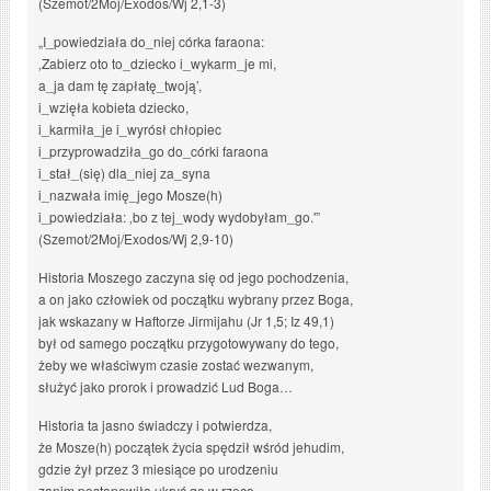
(Szemot/2Moj/Exodos/Wj 2,1-3)
„I_powiedziała do_niej córka faraona:
‚Zabierz oto to_dziecko i_wykarm_je mi,
a_ja dam tę zapłatę_twoją’,
i_wzięła kobieta dziecko,
i_karmiła_je i_wyrósł chłopiec
i_przyprowadziła_go do_córki faraona
i_stał_(się) dla_niej za_syna
i_nazwała imię_jego Mosze(h)
i_powiedziała: ‚bo z tej_wody wydobyłam_go.'”
(Szemot/2Moj/Exodos/Wj 2,9-10)
Historia Moszego zaczyna się od jego pochodzenia,
a on jako człowiek od początku wybrany przez Boga,
jak wskazany w Haftorze Jirmijahu (Jr 1,5; Iz 49,1)
był od samego początku przygotowywany do tego,
żeby we właściwym czasie zostać wezwanym,
służyć jako prorok i prowadzić Lud Boga…
Historia ta jasno świadczy i potwierdza,
że Mosze(h) początek życia spędził wśród jehudim,
gdzie żył przez 3 miesiące po urodzeniu
zanim postanowiła ukryć go w rzece…