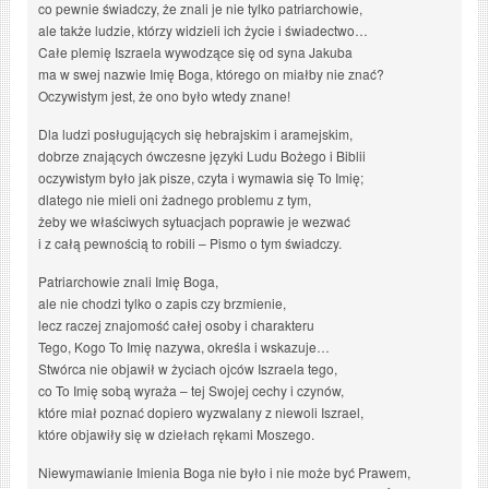
co pewnie świadczy, że znali je nie tylko patriarchowie,
ale także ludzie, którzy widzieli ich życie i świadectwo…
Całe plemię Iszraela wywodzące się od syna Jakuba
ma w swej nazwie Imię Boga, którego on miałby nie znać?
Oczywistym jest, że ono było wtedy znane!
Dla ludzi posługujących się hebrajskim i aramejskim,
dobrze znających ówczesne języki Ludu Bożego i Biblii
oczywistym było jak pisze, czyta i wymawia się To Imię;
dlatego nie mieli oni żadnego problemu z tym,
żeby we właściwych sytuacjach poprawie je wezwać
i z całą pewnością to robili – Pismo o tym świadczy.
Patriarchowie znali Imię Boga,
ale nie chodzi tylko o zapis czy brzmienie,
lecz raczej znajomość całej osoby i charakteru
Tego, Kogo To Imię nazywa, określa i wskazuje…
Stwórca nie objawił w życiach ojców Iszraela tego,
co To Imię sobą wyraża – tej Swojej cechy i czynów,
które miał poznać dopiero wyzwalany z niewoli Iszrael,
które objawiły się w dziełach rękami Moszego.
Niewymawianie Imienia Boga nie było i nie może być Prawem,