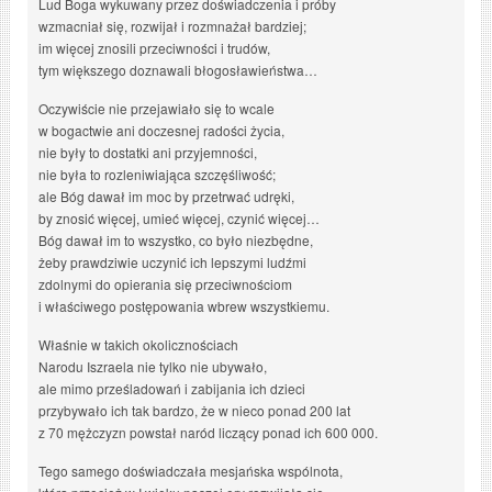
Lud Boga wykuwany przez doświadczenia i próby
wzmacniał się, rozwijał i rozmnażał bardziej;
im więcej znosili przeciwności i trudów,
tym większego doznawali błogosławieństwa…
Oczywiście nie przejawiało się to wcale
w bogactwie ani doczesnej radości życia,
nie były to dostatki ani przyjemności,
nie była to rozleniwiająca szczęśliwość;
ale Bóg dawał im moc by przetrwać udręki,
by znosić więcej, umieć więcej, czynić więcej…
Bóg dawał im to wszystko, co było niezbędne,
żeby prawdziwie uczynić ich lepszymi ludźmi
zdolnymi do opierania się przeciwnościom
i właściwego postępowania wbrew wszystkiemu.
Właśnie w takich okolicznościach
Narodu Iszraela nie tylko nie ubywało,
ale mimo prześladowań i zabijania ich dzieci
przybywało ich tak bardzo, że w nieco ponad 200 lat
z 70 mężczyzn powstał naród liczący ponad ich 600 000.
Tego samego doświadczała mesjańska wspólnota,