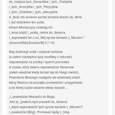
do_miejsca tych_Kananitów i_tych_Chetytów
i_tych_Amorytów i_tych_Peryzytów
i_tych_Chiwitów i_tych_Jebusytów.
A_teraz oto wołanie synów Iszraela doszło do_Mnie
i_też widziałem ten ucisk,
którym Micrejczycy uciskają ich.
I_teraz pójdź i_poślę_ciebie do_faraona
i_wyprowadź ten Lud_Mój synów Iszraela z_Micraim.'”
(Szemot/2Moj/Exodos/Wj 3,7-10)
Bóg dostrzegł ucisk i usłyszał wołanie
(a zatem niezbędne były modlitwy o ratunek!)
odpowiedział na prośby i spełnił proroctwo
w czasie, który dawno zapowiedział Abramowi
(zatem wiedział kiedy Iszrael się do Niego zwróci).
Powołanie Moszego nastąpiło we właściwej chwili,
którą Stwórca od początku przewidział i przygotował,
a do której ludzie właśnie wtedy dojrzeli…
„I_powiedział Mosze(h) do Boga:
‚Kim ja_(jestem) bym poszedł do_faraona
i_abym wyprowadził tych synów Iszraela z_Micraim?’
I_powiedział [Bóg]: ‚Ponieważ będę z_tobą