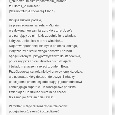
i_zbudował miasta zapasów dla_faraona:
to Pitom i_to Ramses.”
(Szemot/2Moj/Exodos/Wj 1,6-11)
Biblijna historia podaje,
że prześladowań Iszraela w Micraim
nie dokonał ten sam faraon, który znał Josefa,
ale panujący po nim jakiś zupełnie inny władca,
który zupełnie nic o nim nie wiedział…
Najprawdopodobniej nie był to potomek tamtego,
który znałby historię swego państwa i narodu
będąc uczonym i przygotowywanym do stanowiska,
pouczany przez ojca i dziadka o ich dziejach
i świadom znaczenia relacji z Ludem Boga…
Prześladowcą Iszraela nie był prawowierny dziedzic,
ale uzurpator, który doszedł do pozycji i władzy
podstępem i przemocą, odbierając ją poprzednikowi
i obalając go zupełnie lub tworząc swe państwo,
zmieniając lub dzieląc Micraim na części
tak samo jak Szatan dzieli świat…
W myśleniu tego faraona widać złe cechy:
podejrzliwość, zawiść i pożądliwość