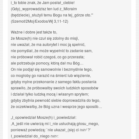
i_to tobie znak, że Jam posłał_ciebie!
(Gdy)_wyprowadzisz ten lud z_Micraim
(będziecie)_służyli temu Bogu na tej_górze oto.'”
(Szemot/2Moj/Exodos/Wj 3,11-12)
Ważne i dobre jest także to,
że Mosze(h) nie czuł się zdolny do misji,
nie uważał, że ma autorytet i moc ją spełnić,
nie pomyślał, że może wypełnić to zadanie sam,
nie próbował robić czegoś, co go przerasta;
ale potrzebuje pomocy, którą dał mu Bóg…
On nie podjął się samowolnie i bezmyślnie tego,
co mogłoby go narazić na śmierć lub więzienie,
gdyby mylne przekonanie z samego faktu posłania
sprawiło, że próbowałby swoich ludzkich sposobów
i działał tylko ludzką mocą i własnym sprytem;
gdyby zbytnia pewność siebie doprowadziła do tego,
że oczekiwałby, że Bóg uzna i wesprze jego sposób…
„I_opowiedział Mosze(h) i_powiedział:
‚A_jeśli nie uwierzą mi i_nie usłuchają głosu_mego,
ponieważ powiedzą: `nie ukazał_(się) ci יהוה`?’
I_powiedział do_niego יהוה: