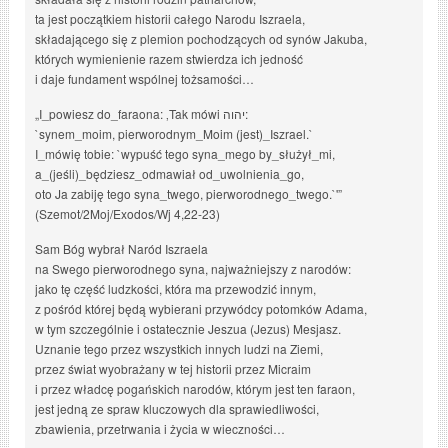
ta jest początkiem historii całego Narodu Iszraela,
składającego się z plemion pochodzących od synów Jakuba,
których wymienienie razem stwierdza ich jedność
i daje fundament wspólnej tożsamości…
„I_powiesz do_faraona: ‚Tak mówi יהוה:
`synem_moim, pierworodnym_Moim (jest)_Iszrael.`
I_mówię tobie: `wypuść tego syna_mego by_służył_mi,
a_(jeśli)_będziesz_odmawiał od_uwolnienia_go,
oto Ja zabiję tego syna_twego, pierworodnego_twego.`'”
(Szemot/2Moj/Exodos/Wj 4,22-23)
Sam Bóg wybrał Naród Iszraela
na Swego pierworodnego syna, najważniejszy z narodów:
jako tę część ludzkości, która ma przewodzić innym,
z pośród której będą wybierani przywódcy potomków Adama,
w tym szczególnie i ostatecznie Jeszua (Jezus) Mesjasz.
Uznanie tego przez wszystkich innych ludzi na Ziemi,
przez świat wyobrażany w tej historii przez Micraim
i przez władcę pogańskich narodów, którym jest ten faraon,
jest jedną ze spraw kluczowych dla sprawiedliwości,
zbawienia, przetrwania i życia w wieczności…