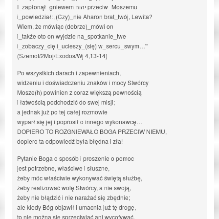
I_zapłonął_gniewem יהוה przeciw_Moszemu
i_powiedział: ‚(Czy)_nie Aharon brat_twój, Lewita?
Wiem, że mówiąc (dobrze)_mówi on
i_także oto on wyjdzie na_spotkanie_twe
i_zobaczy_cię i_ucieszy_(się) w_sercu_swym…'”
(Szemot/2Moj/Exodos/Wj 4,13-14)
Po wszystkich darach i zapewnieniach,
widzeniu i doświadczeniu znaków i mocy Stwórcy
Mosze(h) powinien z coraz większą pewnością
i łatwością podchodzić do swej misji;
a jednak już po tej całej rozmowie
wyparł się jej i poprosił o innego wykonawcę…
DOPIERO TO ROZGNIEWAŁO BOGA PRZECIW NIEMU,
dopiero ta odpowiedź była błędna i zła!
Pytanie Boga o sposób i proszenie o pomoc
jest potrzebne, właściwe i słuszne,
żeby móc właściwie wykonywać świętą służbę,
żeby realizować wolę Stwórcy, a nie swoją,
żeby nie błądzić i nie narażać się zbędnie;
ale kiedy Bóg objawił i umacnia już tę drogę,
to nie można się sprzeciwiać ani wycofywać,