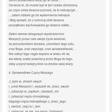
Oznacza to, że musiał być w tym czasie obrzezany,
po czym córka faraona poznała, że to hebrajczyk…
…zatem oddała go do wykarmienia hebrajce
i Bóg sprawił, że z ochroną córki faraona
początkowo wychowywała go własna matka…
Zatem wbrew obiegowym wyobrażeniom
Mosze(h) przez całe swoje życie wiedział,
że jest potomkiem Iszraela, członkiem tego ludu,
znał Boga, znał zwyczaje, znał sprawiedliwość…
Nie odkrył tego nagle dopiero w wieku 40 lat,
ale wtedy został powołany przez Boga do tego,
żeby uczynić kolejny krok na drodze swej wiary.
4. Sprawiedliwe Czyny Moszego
„I_było w_dniach owych
i_urósł Mosze(h) i_wyszedł do_braci_swych
i_zobaczył w_ciężkich_robotach_ich
i_zobaczył męża micrejskiego
bijącego męża hebrajskiego z_braci_jego.
I_zwrócił_(się) tu i_tam
i_zobaczył, że nie_ma męża_[żadnego]