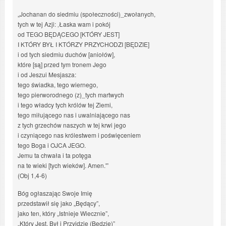
„Jochanan do siedmiu (społeczności)_zwołanych,
tych w tej Azji: ‚Łaska wam i pokój
od TEGO BĘDĄCEGO [KTÓRY JEST]
I KTÓRY BYŁ I KTÓRZY PRZYCHODZI [BĘDZIE]
i od tych siedmiu duchów [aniołów],
które [są] przed tym tronem Jego
i od Jeszui Mesjasza:
tego świadka, tego wiernego,
tego pierworodnego (z)_tych martwych
i tego władcy tych królów tej Ziemi,
tego miłującego nas i uwalniającego nas
z tych grzechów naszych w tej krwi jego
i czyniącego nas królestwem i poświęceniem
tego Boga i OJCA JEGO.
Jemu ta chwała i ta potęga
na te wieki [tych wieków]. Amen.'”
(Obj 1,4-6)
Bóg ogłaszając Swoje Imię
przedstawił się jako „Będący”,
jako ten, który „Istnieje Wiecznie”,
„Który Jest, Był i Przyjdzie (Będzie)”