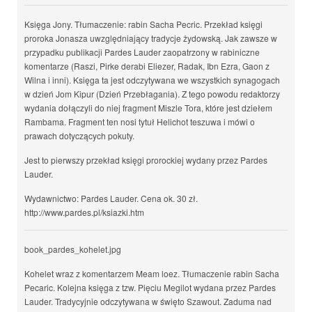
Księga Jony. Tłumaczenie: rabin Sacha Pecric. Przekład księgi
proroka Jonasza uwzględniający tradycje żydowską. Jak zawsze w
przypadku publikacji Pardes Lauder zaopatrzony w rabiniczne
komentarze (Raszi, Pirke derabi Eliezer, Radak, Ibn Ezra, Gaon z
Wilna i inni). Księga ta jest odczytywana we wszystkich synagogach
w dzień Jom Kipur (Dzień Przebłagania). Z tego powodu redaktorzy
wydania dołączyli do niej fragment Miszle Tora, które jest dziełem
Rambama. Fragment ten nosi tytuł Helichot teszuwa i mówi o
prawach dotyczących pokuty.
Jest to pierwszy przekład księgi prorockiej wydany przez Pardes
Lauder.
Wydawnictwo: Pardes Lauder. Cena ok. 30 zł.
http://www.pardes.pl/ksiazki.htm
book_pardes_kohelet.jpg
Kohelet wraz z komentarzem Meam loez. Tłumaczenie rabin Sacha
Pecaric. Kolejna księga z tzw. Pięciu Megilot wydana przez Pardes
Lauder. Tradycyjnie odczytywana w święto Szawout. Zaduma nad