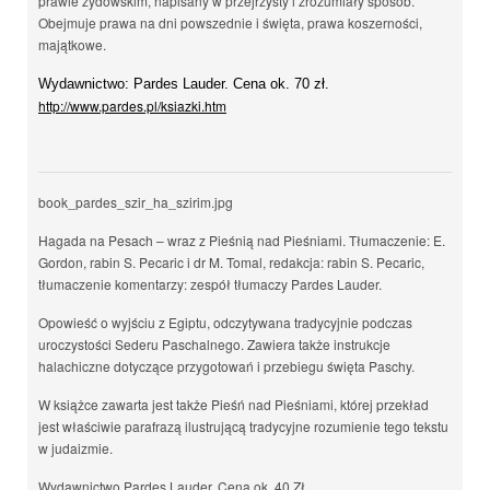
prawie żydowskim, napisany w przejrzysty i zrozumiały sposób.
Obejmuje prawa na dni powszednie i święta, prawa koszerności,
majątkowe.
Wydawnictwo: Pardes Lauder. Cena ok. 70 zł.
http://www.pardes.pl/ksiazki.htm
book_pardes_szir_ha_szirim.jpg
Hagada na Pesach – wraz z Pieśnią nad Pieśniami. Tłumaczenie: E.
Gordon, rabin S. Pecaric i dr M. Tomal, redakcja: rabin S. Pecaric,
tłumaczenie komentarzy: zespół tłumaczy Pardes Lauder.
Opowieść o wyjściu z Egiptu, odczytywana tradycyjnie podczas
uroczystości Sederu Paschalnego. Zawiera także instrukcje
halachiczne dotyczące przygotowań i przebiegu święta Paschy.
W książce zawarta jest także Pieśń nad Pieśniami, której przekład
jest właściwie parafrazą ilustrującą tradycyjne rozumienie tego tekstu
w judaizmie.
Wydawnictwo Pardes Lauder. Cena ok. 40 Zł.