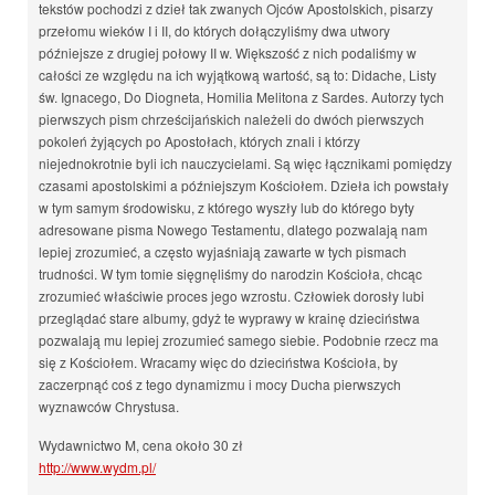
tekstów pochodzi z dzieł tak zwanych Ojców Apostolskich, pisarzy
przełomu wieków I i II, do których dołączyliśmy dwa utwory
późniejsze z drugiej połowy II w. Większość z nich podaliśmy w
całości ze względu na ich wyjątkową wartość, są to: Didache, Listy
św. Ignacego, Do Diogneta, Homilia Melitona z Sardes. Autorzy tych
pierwszych pism chrześcijańskich należeli do dwóch pierwszych
pokoleń żyjących po Apostołach, których znali i którzy
niejednokrotnie byli ich nauczycielami. Są więc łącznikami pomiędzy
czasami apostolskimi a późniejszym Kościołem. Dzieła ich powstały
w tym samym środowisku, z którego wyszły lub do którego byty
adresowane pisma Nowego Testamentu, dlatego pozwalają nam
lepiej zrozumieć, a często wyjaśniają zawarte w tych pismach
trudności. W tym tomie sięgnęliśmy do narodzin Kościoła, chcąc
zrozumieć właściwie proces jego wzrostu. Człowiek dorosły lubi
przeglądać stare albumy, gdyż te wyprawy w krainę dzieciństwa
pozwalają mu lepiej zrozumieć samego siebie. Podobnie rzecz ma
się z Kościołem. Wracamy więc do dzieciństwa Kościoła, by
zaczerpnąć coś z tego dynamizmu i mocy Ducha pierwszych
wyznawców Chrystusa.
Wydawnictwo M, cena około 30 zł
http://www.wydm.pl/