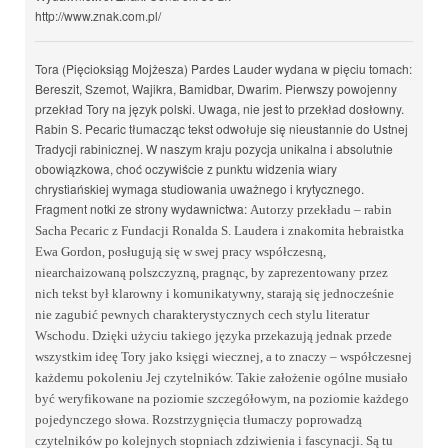
http://www.znak.com.pl/
Tora (Pięcioksiąg Mojżesza) Pardes Lauder wydana w pięciu tomach:
Bereszit, Szemot, Wajikra, Bamidbar, Dwarim. Pierwszy powojenny
przekład Tory na język polski. Uwaga, nie jest to przekład dosłowny.
Rabin S. Pecaric tłumacząc tekst odwołuje się nieustannie do Ustnej
Tradycji rabinicznej. W naszym kraju pozycja unikalna i absolutnie
obowiązkowa, choć oczywiście z punktu widzenia wiary
chrystiańskiej wymaga studiowania uważnego i krytycznego.
Fragment notki ze strony wydawnictwa:
Autorzy przekładu – rabin
Sacha Pecaric z Fundacji Ronalda S. Laudera i znakomita hebraistka
Ewa Gordon, posługują się w swej pracy współczesną,
niearchaizowaną polszczyzną, pragnąc, by zaprezentowany przez
nich tekst był klarowny i komunikatywny, starają się jednocześnie
nie zagubić pewnych charakterystycznych cech stylu literatur
Wschodu. Dzięki użyciu takiego języka przekazują jednak przede
wszystkim ideę Tory jako księgi wiecznej, a to znaczy – współczesnej
każdemu pokoleniu Jej czytelników.
Takie założenie ogólne musiało
być weryfikowane na poziomie szczegółowym, na poziomie każdego
pojedynczego słowa. Rozstrzygnięcia tłumaczy poprowadzą
czytelników po kolejnych stopniach zdziwienia i fascynacji. Są tu