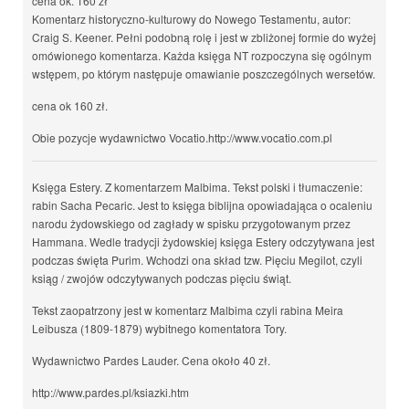
cena ok. 160 zł
Komentarz historyczno-kulturowy do Nowego Testamentu, autor:
Craig S. Keener. Pełni podobną rolę i jest w zbliżonej formie do wyżej
omówionego komentarza. Każda księga NT rozpoczyna się ogólnym
wstępem, po którym następuje omawianie poszczególnych wersetów.
cena ok 160 zł.
Obie pozycje wydawnictwo Vocatio.http://www.vocatio.com.pl
Księga Estery. Z komentarzem Malbima. Tekst polski i tłumaczenie:
rabin Sacha Pecaric. Jest to księga biblijna opowiadająca o ocaleniu
narodu żydowskiego od zagłady w spisku przygotowanym przez
Hammana. Wedle tradycji żydowskiej księga Estery odczytywana jest
podczas święta Purim. Wchodzi ona skład tzw. Pięciu Megilot, czyli
ksiąg / zwojów odczytywanych podczas pięciu świąt.
Tekst zaopatrzony jest w komentarz Malbima czyli rabina Meira
Leibusza (1809-1879) wybitnego komentatora Tory.
Wydawnictwo Pardes Lauder. Cena około 40 zł.
http://www.pardes.pl/ksiazki.htm