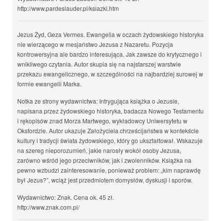
http://www.pardeslauder.pl/ksiazki.htm
Jezus Żyd, Geza Vermes. Ewangelia w oczach żydowskiego historyka
nie wierzącego w mesjaństwo Jezusa z Nazaretu. Pozycja
kontrowersyjna ale bardzo interesująca. Jak zawsze do krytycznego i
wnikliwego czytania. Autor skupia się na najstarszej warstwie
przekazu ewangelicznego, w szczególności na najbardziej surowej w
formie ewangelii Marka.
Notka ze strony wydawnictwa: Intrygująca książka o Jezusie,
napisana przez żydowskiego historyka, badacza Nowego Testamentu
i rękopisów znad Morza Martwego, wykładowcy Uniwersytetu w
Oksfordzie. Autor ukazuje Założyciela chrześcijaństwa w kontekście
kultury i tradycji świata żydowskiego, który go ukształtował. Wskazuje
na szereg nieporozumień, jakie narosły wokół osoby Jezusa,
zarówno wśród jego przeciwników, jak i zwolenników. Książka na
pewno wzbudzi zainteresowanie, ponieważ problem: „kim naprawdę
był Jezus?”, wciąż jest przedmiotem domysłów, dyskusji i sporów.
Wydawnictwo: Znak. Cena ok. 45 zł.
http://www.znak.com.pl/