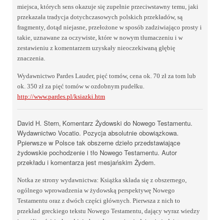
miejsca, których sens okazuje się zupełnie przeciwstawny temu, jaki
przekazała tradycja dotychczasowych polskich przekładów, są
fragmenty, dotąd niejasne, przełożone w sposób zadziwiająco prosty i
takie, uznawane za oczywiste, które w nowym tłumaczeniu i w
zestawieniu z komentarzem uzyskały nieoczekiwaną głębię
znaczenia.
Wydawnictwo Pardes Lauder, pięć tomów, cena ok. 70 zł za tom lub
ok. 350 zł za pięć tomów w ozdobnym pudełku.
http://www.pardes.pl/ksiazki.htm
David H. Stern,
Komentarz Żydowski do Nowego Testamentu.
Wydawnictwo Vocatio. Pozycja absolutnie obowiązkowa.
Ppierwsze w Polsce tak obszerne dzieło przedstawiające
żydowskie pochodzenie i tło Nowego Testamentu. Autor
przekładu i komentarza jest mesjańskim Żydem.
Notka ze strony wydawnictwa: Książka składa się z obszernego,
ogólnego wprowadzenia w żydowską perspektywę Nowego
Testamentu oraz z dwóch części głównych. Pierwsza z nich to
przekład greckiego tekstu Nowego Testamentu, dający wyraz wiedzy