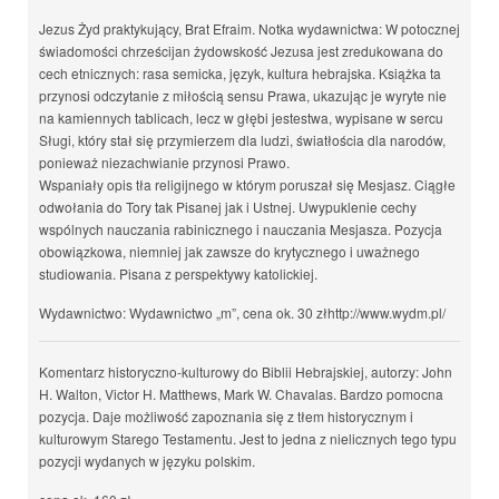
Jezus Żyd praktykujący, Brat Efraim. Notka wydawnictwa: W potocznej
świadomości chrześcijan żydowskość Jezusa jest zredukowana do
cech etnicznych: rasa semicka, język, kultura hebrajska. Książka ta
przynosi odczytanie z miłością sensu Prawa, ukazując je wyryte nie
na kamiennych tablicach, lecz w głębi jestestwa, wypisane w sercu
Sługi, który stał się przymierzem dla ludzi, światłościa dla narodów,
ponieważ niezachwianie przynosi Prawo.
Wspaniały opis tła religijnego w którym poruszał się Mesjasz. Ciągłe
odwołania do Tory tak Pisanej jak i Ustnej. Uwypuklenie cechy
wspólnych nauczania rabinicznego i nauczania Mesjasza. Pozycja
obowiązkowa, niemniej jak zawsze do krytycznego i uważnego
studiowania. Pisana z perspektywy katolickiej.
Wydawnictwo: Wydawnictwo „m”, cena ok. 30 złhttp://www.wydm.pl/
Komentarz historyczno-kulturowy do Biblii Hebrajskiej, autorzy: John
H. Walton, Victor H. Matthews, Mark W. Chavalas. Bardzo pomocna
pozycja. Daje możliwość zapoznania się z tłem historycznym i
kulturowym Starego Testamentu. Jest to jedna z nielicznych tego typu
pozycji wydanych w języku polskim.