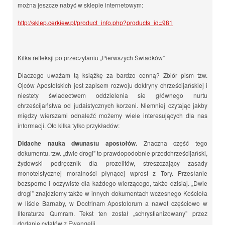
można jeszcze nabyć w sklepie internetowym:
http://sklep.cerkiew.pl/product_info.php?products_id=981
Kilka refleksji po przeczytaniu „Pierwszych Świadków”
Dlaczego uważam tą książkę za bardzo cenną? Zbiór pism tzw.
Ojców Apostolskich jest zapisem rozwoju doktryny chrześcijańskiej i
niestety świadectwem oddzielenia sie głównego nurtu
chrześcijaństwa od judaistycznych korzeni. Niemniej czytając jakby
między wierszami odnaleźć możemy wiele interesujących dla nas
informacji. Oto kilka tylko przykładów:
Didache nauka dwunastu apostołów.
Znaczna część tego
dokumentu, tzw. „dwie drogi” to prawdopodobnie przedchrześcijański,
żydowski podręcznik dla prozelitów, streszczający zasady
monoteistycznej moralności płynącej wprost z Tory. Przesłanie
bezsporne i oczywiste dla każdego wierzącego, także dzisiaj. „Dwie
drogi” znajdziemy także w innych dokumentach wczesnego Kościoła
w liście Barnaby, w Doctrinam Apostolorum a nawet częściowo w
literaturze Qumram. Tekst ten został „schrystianizowany” przez
dodanie cytatów z Ewangelii.