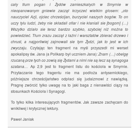
cały tłum pogan i Żydów zamieszkałych w Smyrnie w
nieopanowanym gniewie zaczął krzyczeć wielkim głosem: „oto
nauczyciel Azji, ojciec chrześcijan, burzyciel naszych bogów. To on
uczy tylu ludzi, żeby nie składali ofiar i nie kłaniali sie [bogom] (…)
Wszytko działo sie teraz bardzo szybko, szybciej niż można to
powiedzieć. Tłum zrazu zaczął z łaźni i warsztatów zbierać drzewo i
chrust, a najgorliwiej zajmowali sie tym Żydzi, jak to jest w ich
zwyczaju.
Czytając ten fragment na myśl przyszedł mi werset
apokalipsy św. Jana (a Polikarp był uczniem Jana):
Znam (…) obelgę
rzucaną prze tych co zowią się Żydami a nimi nie są lecz są synagoga
szatana…
Ap 2,9 jest to fragment listu do kościoła w Smyrnie.
Przytaczanie tego fragentu nie ma podłoża antysemickiego,
późniejsze chrześcijaństwo odpłaci się judaizmowi z nawiązką.
Pragnę zwórcić tylko uwagę na to jaki baga z nienawiści ciązy na
stosunkach Kościoła i Synagogi.
To tylko kilka interesujących fragmentów. Jak zawsze zachęcam do
wnikliwej i krytycznej lektury.
Paweł Janiak