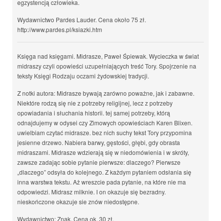
egzystencją człowieka.
Wydawnictwo Pardes Lauder. Cena około 75 zł.
http://www.pardes.pl/ksiazki.htm
Księga nad księgami. Midrasze, Paweł Śpiewak. Wycieczka w świat
midraszy czyli opowieści uzupełniających treść Tory. Spojrzenie na
teksty Księgi Rodzaju oczami żydowskiej tradycji.
Z notki autora: Midrasze bywają zarówno poważne, jak i zabawne.
Niektóre rodzą się nie z potrzeby religijnej, lecz z potrzeby
opowiadania i słuchania historii. tej samej potrzeby, którą
odnajdujemy w odysei czy Zimowych opowieściach Karen Blixen.
uwielbiam czytać midrasze. bez nich suchy tekst Tory przypomina
jesienne drzewo. Nabiera barwy, gęstości, głębi, gdy obrasta
midraszami. Midrasze wdzierają się w niedomówienia i w skróty,
zawsze zadając sobie pytanie pierwsze: dlaczego? Pierwsze
„dlaczego” odsyła do kolejnego. Z każdym pytaniem odsłania się
inna warstwa tekstu. Aż wreszcie pada pytanie, na które nie ma
odpowiedzi. Midrasz milknie. I on okazuje się bezradny.
nieskończone okazuje sie znów niedostępne.
Wydawnictwo: Znak. Cena ok. 30 zł.