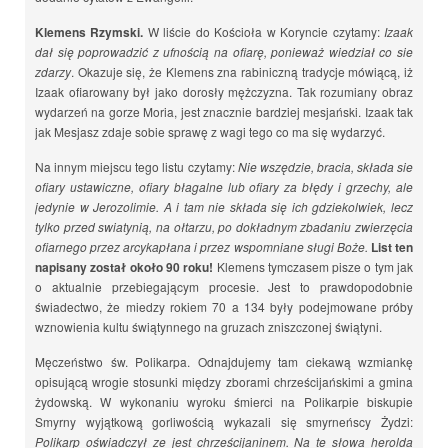
Klemens Rzymski.
W liście do Kościoła w Koryncie czytamy:
Izaak
dał się poprowadzić z ufnością na ofiarę, ponieważ wiedział co sie
zdarzy
. Okazuje się, że Klemens zna rabiniczną tradycje mówiącą, iż
Izaak ofiarowany był jako dorosły mężczyzna. Tak rozumiany obraz
wydarzeń na gorze Moria, jest znacznie bardziej mesjański. Izaak tak
jak Mesjasz zdaje sobie sprawę z wagi tego co ma się wydarzyć.
Na innym miejscu tego listu czytamy:
Nie wszędzie, bracia, składa sie
ofiary ustawiczne, ofiary błagalne lub ofiary za błędy i grzechy, ale
jedynie w Jerozolimie. A i tam nie składa się ich gdziekolwiek, lecz
tylko przed swiatynią, na ołtarzu, po dokładnym zbadaniu zwierzęcia
ofiarnego przez arcykapłana i przez wspomniane sługi Boże.
List ten
napisany został około 90 roku!
Klemens tymczasem pisze o tym jak
o aktualnie przebiegającym procesie. Jest to prawdopodobnie
świadectwo, że miedzy rokiem 70 a 134 były podejmowane próby
wznowienia kultu świątynnego na gruzach zniszczonej świątyni.
Męczeństwo św. Polikarpa. Odnajdujemy tam ciekawą wzmiankę
opisującą wrogie stosunki między zborami chrześcijańskimi a gmina
żydowską. W wykonaniu wyroku śmierci na Polikarpie biskupie
Smyrny wyjątkową gorliwością wykazali się smyrneńscy Żydzi:
Polikarp oświadczył ze jest chrześcijaninem. Na te słowa herolda