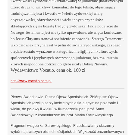
i wrażliwości żydowskiej ukształtowanej w judaizmie judaistycznym.
Część druga to wnikliwy komentarz do tego tekstu, objaśniający
trudniejsze miejsca i kwestie w świetle żydowskiej wiary,
obyczajowości, obrzędowości i wielu innych czynników
składających się na bogatą tradycję żydowską.
Takie podejście do
Nowego Testamentu jest nie tylko uprawnione, ale wręcz konieczne,
bo Jezus Chrystus stanowi spełnienie zapowiedzi Starego Testamentu,
jako człowiek przynależał w pełni do świata żydowskiego, zaś Jego
orędzie zostało wyrażone w kategoriach religijnych, kulturowych,
społecznych i językowych ówczesnego judaizmu, bez rozumienia
których niepodobna dotrzeć do głębi istoty Dobrej Nowiny.
Wydawnictwo Vocatio, cena ok. 160 zł
http://www.vocatio.com.pl
Pierwsi Świadkowie. Pisma Ojców Apostolskich. Zbiór pism Ojców
Apostolskich (czyli pisarzy kościelnych działającym na przełonie I i II
wieku, do połowy II wieku) w tłumaczeniu pani prof. Anny
Świderkówny i z komentarzem ks. prof. Marka Starowieyskiego.
Fragment wstępu ks. Sarowieyskiego: Przedstawiamy obszerny
wybór najstarszych pism chrzścijańskich. Większość prezentowanych