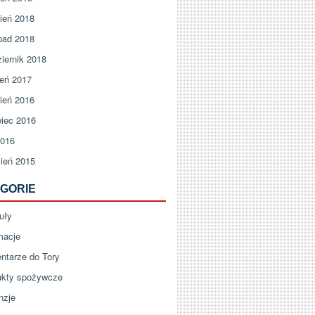
ień 2018
pad 2018
iernik 2018
ień 2017
ień 2016
iec 2016
2016
ień 2015
GORIE
uły
macje
ntarze do Tory
ukty spożywcze
nzje