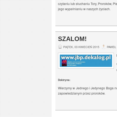
czytaniu lub słuchaniu Tory, Proroków, Pi
jego wypełnianiu w naszych życiach.
SZALOM!
PIĄTEK, 03 KWIECIEŃ 2015
PAWEŁ 
Doktryna:
Wierzymy w Jednego i Jedynego Boga יהוה. Wierzymy że Jeszua (Jezus) z Nazaretu jest Bożym Mesjaszem
zapowiedzianym przez proroków.