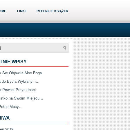
OME
LINKI
RECENZJE KSIĄŻEK
TNIE WPISY
 Się Objawiła Moc Boga
a do Bycia Wybranym…
a Pewnej Przyszłości
stko na Swoim Miejscu…
Pełne Mocy…
HIWA
zeń 2019