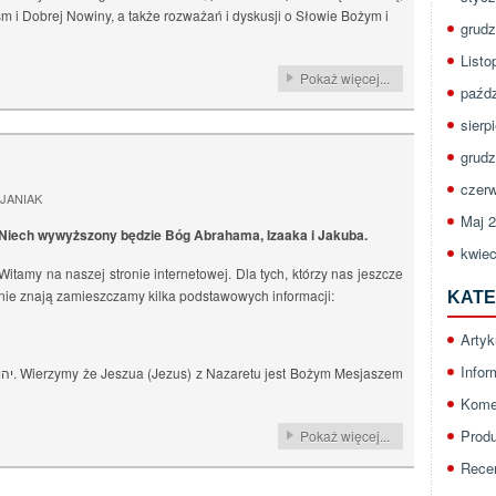
sm i Dobrej Nowiny, a także rozważań i dyskusji o Słowie Bożym i
grudz
Listo
Pokaż więcej...
paźdz
sierp
grudz
czerw
JANIAK
Maj 
Niech wywyższony będzie
Bóg Abrahama, Izaaka i Jakuba.
kwiec
Witamy na naszej stronie internetowej. Dla tych, którzy nas jeszcze
nie znają zamieszczamy kilka podstawowych informacji:
KATE
Artyk
Infor
Kome
Prod
Pokaż więcej...
Rece