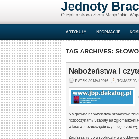
Jednoty Brac
Oficjalna strona zboru Mesjańskiej Wsp
ARTYKUŁY
INFORMACJE
KOM
TAG ARCHIVES:
SŁOWO
Nabożeństwa i czyt
PIĄTEK, 20 MAJ 2016
TOMASZ PAL
Na główne nabożeństwa szabatowe zbier
rozpoczynamy Szabaty na zgromadzeniach 
właściwe rozpoczęcie czyni się przed wy
Zapraszamy do współudziału w oddawani