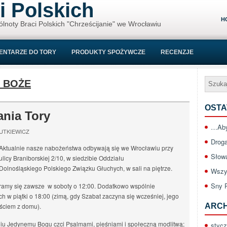
i Polskich
H
ólnoty Braci Polskich "Chrześcijanie" we Wrocławiu
ENTARZE DO TORY
PRODUKTY SPOŻYWCZE
RECENZJE
 BOŻE
OSTA
ania Tory
…Aby
UTKIEWICZ
Drog
Aktualnie nasze nabożeństwa odbywają się we Wrocławiu przy
Słow
ulicy Braniborskiej 2/10, w siedzibie Oddziału
Dolnośląskiego Polskiego Związku Głuchych, w sali na piętrze.
Wszy
Sny 
amy się zawsze w soboty o 12:00. Dodatkowo wspólnie
w piątki o 18:00 (zimą, gdy Szabat zaczyna się wcześniej, jego
jściem z domu).
ARC
u Jedynemu Bogu czci Psalmami, pieśniami i społeczną modlitwą;
styc