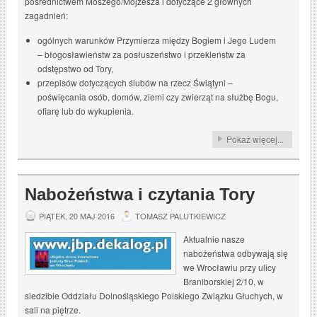
pośrednictwem Moszego/Mojżesza i dotyczące 2 głównych
zagadnień:
ogólnych warunków Przymierza między Bogiem i Jego Ludem
– błogosławieństw za posłuszeństwo i przekleństw za
odstępstwo od Tory,
przepisów dotyczących ślubów na rzecz Świątyni –
poświęcania osób, domów, ziemi czy zwierząt na służbę Bogu,
ofiarę lub do wykupienia.
Pokaż więcej...
Nabożeństwa i czytania Tory
PIĄTEK, 20 MAJ 2016
TOMASZ PALUTKIEWICZ
Aktualnie nasze
nabożeństwa odbywają się
we Wrocławiu przy ulicy
Braniborskiej 2/10, w
siedzibie Oddziału Dolnośląskiego Polskiego Związku Głuchych, w
sali na piętrze.