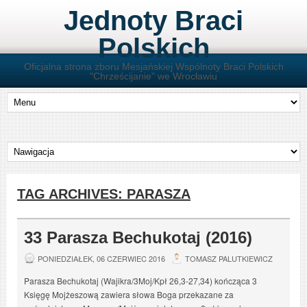
Jednoty Braci
Polskich
Oficjalna strona zboru Mesjańskiej Wspólnoty Braci Polskich
"Chrześcijanie" we Wrocławiu
TAG ARCHIVES:
PARASZA
33 Parasza Bechukotaj (2016)
PONIEDZIAŁEK, 06 CZERWIEC 2016
TOMASZ PALUTKIEWICZ
Parasza Bechukotaj (Wajikra/3Moj/Kpł 26,3-27,34) kończąca 3
Księgę Mojżeszową zawiera słowa Boga przekazane za