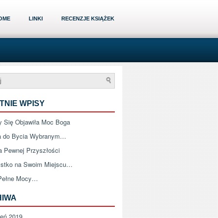
OME
LINKI
RECENZJE KSIĄŻEK
TNIE WPISY
 Się Objawiła Moc Boga
a do Bycia Wybranym…
a Pewnej Przyszłości
stko na Swoim Miejscu…
Pełne Mocy…
HIWA
zeń 2019