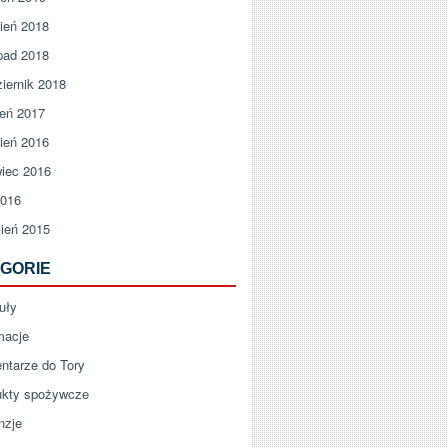
ień 2018
pad 2018
iernik 2018
ień 2017
ień 2016
iec 2016
2016
ień 2015
GORIE
uły
macje
ntarze do Tory
ukty spożywcze
nzje