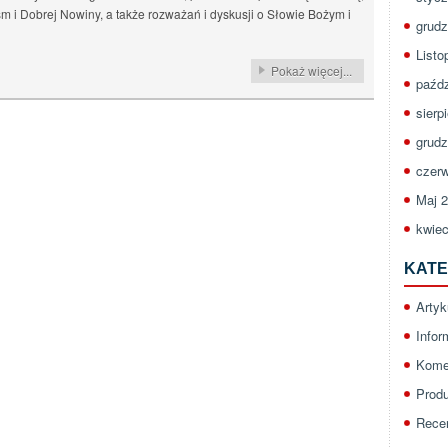
sm i Dobrej Nowiny, a także rozważań i dyskusji o Słowie Bożym i
grudz
Listo
Pokaż więcej...
paźdz
sierp
grudz
czerw
Maj 
kwiec
KATE
Artyk
Infor
Kome
Prod
Rece