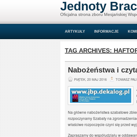
Jednoty Brac
Oficjalna strona zboru Mesjańskiej Wsp
ARTYKUŁY
INFORMACJE
KOM
TAG ARCHIVES:
HAFTO
Nabożeństwa i czyt
PIĄTEK, 20 MAJ 2016
TOMASZ PAL
Na główne nabożeństwa szabatowe zbier
rozpoczynamy Szabaty na zgromadzeniach 
właściwe rozpoczęcie czyni się przed wy
Zapraszamy do współudziału w oddawani