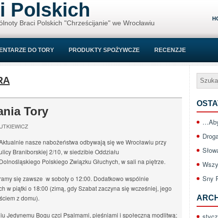
i Polskich
H
ólnoty Braci Polskich "Chrześcijanie" we Wrocławiu
ENTARZE DO TORY
PRODUKTY SPOŻYWCZE
RECENZJE
RA
OSTA
ania Tory
…Aby
UTKIEWICZ
Drog
Aktualnie nasze nabożeństwa odbywają się we Wrocławiu przy
Słow
ulicy Braniborskiej 2/10, w siedzibie Oddziału
Dolnośląskiego Polskiego Związku Głuchych, w sali na piętrze.
Wszy
Sny 
amy się zawsze w soboty o 12:00. Dodatkowo wspólnie
w piątki o 18:00 (zimą, gdy Szabat zaczyna się wcześniej, jego
jściem z domu).
ARC
u Jedynemu Bogu czci Psalmami, pieśniami i społeczną modlitwą;
styc