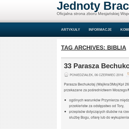
Jednoty Brac
Oficjalna strona zboru Mesjańskiej Wsp
ARTYKUŁY
INFORMACJE
KOM
TAG ARCHIVES:
BIBLIA
33 Parasza Bechukot
PONIEDZIAŁEK, 06 CZERWIEC 2016
Parasza Bechukotaj (Wajikra/3Moj/Kpł 2
przekazane za pośrednictwem Moszego/M
ogólnych warunków Przymierza międz
przekleństw za odstępstwo od Tory,
przepisów dotyczących ślubów na rzec
służbę Bogu, ofiarę lub do wykupienia