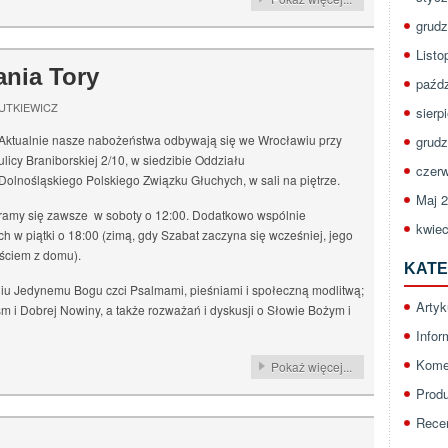
grudz
Listo
ania Tory
paźdz
UTKIEWICZ
sierp
Aktualnie nasze nabożeństwa odbywają się we Wrocławiu przy
grudz
ulicy Braniborskiej 2/10, w siedzibie Oddziału
czerw
Dolnośląskiego Polskiego Związku Głuchych, w sali na piętrze.
Maj 
amy się zawsze w soboty o 12:00. Dodatkowo wspólnie
kwiec
w piątki o 18:00 (zimą, gdy Szabat zaczyna się wcześniej, jego
jściem z domu).
KATE
u Jedynemu Bogu czci Psalmami, pieśniami i społeczną modlitwą;
Artyk
sm i Dobrej Nowiny, a także rozważań i dyskusji o Słowie Bożym i
Infor
Kome
Pokaż więcej...
Prod
Rece