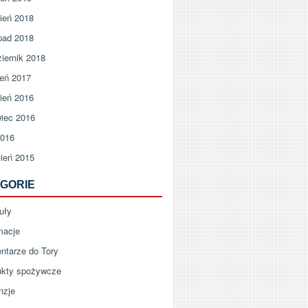
ień 2018
pad 2018
iernik 2018
ień 2017
ień 2016
iec 2016
2016
ień 2015
GORIE
uły
macje
ntarze do Tory
ukty spożywcze
nzje