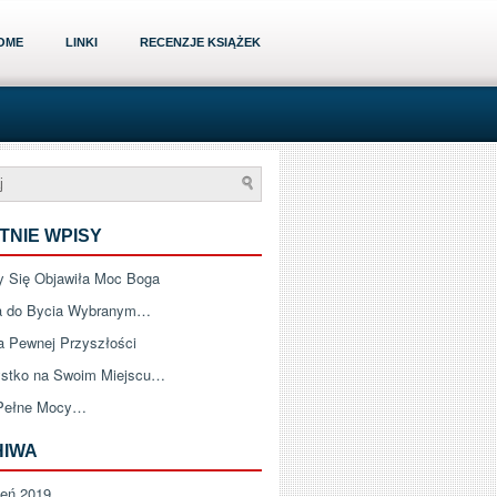
OME
LINKI
RECENZJE KSIĄŻEK
TNIE WPISY
 Się Objawiła Moc Boga
a do Bycia Wybranym…
a Pewnej Przyszłości
stko na Swoim Miejscu…
Pełne Mocy…
HIWA
zeń 2019