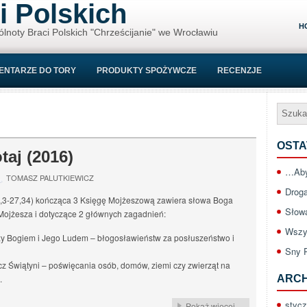
i Polskich
H
ólnoty Braci Polskich "Chrześcijanie" we Wrocławiu
ENTARZE DO TORY
PRODUKTY SPOŻYWCZE
RECENZJE
OSTA
aj (2016)
…Aby
TOMASZ PALUTKIEWICZ
Drog
6,3-27,34) kończąca 3 Księgę Mojżeszową zawiera słowa Boga
Słow
ojżesza i dotyczące 2 głównych zagadnień:
Wszy
y Bogiem i Jego Ludem – błogosławieństw za posłuszeństwo i
Sny 
z Świątyni – poświęcania osób, domów, ziemi czy zwierząt na
.
ARC
styc
Pokaż więcej...