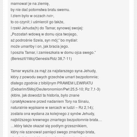
marnował je na ziemię,
by nie dać potomstwa bratu swemu.
I złem było w oczach יהוה,
to co czynił; i uśmiercił go także,
I rzekł Jehuda(h) do Tamar, synowej swojej:
„Pozostań wdową w domu ojca twojego,
aż podrośnie Szela, syn mój;” bo myślał:
może umarłby i on, jak bracia jego.
I poszła Tamar, i zamieszkała w domu ojca swego.”
(Bereszit/1Moj/Genesis/Rdz 38,7-11)
Tamar wyszła za mąż za najstarszego syna Jehudy,
który z powodu swych grzechów umarł bezpotomnie;
dlatego zgodnie z biblijnym PRAWEM LEWIRATU
(Debarim/5Moj/Deuteronomion/Pwt 25,5-10; Rz 7,1-3)
(które, jak dowodzi ta historia, było znane
i praktykowane przed nadaniem Tory na Sinaiu,
naturalnie wypisane w sercach w ludzi – Rz 2,14);
została ona wydana za kolejnego z synów Jehudy,
najbliższego krewnego zmarłego bezpotomnie brata…
…który także okazał się podłym grzesznikiem,
który nie szanował pamięci swego zmarłego brata,