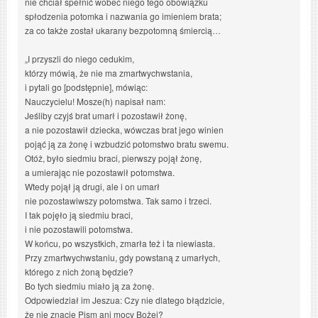
nie chciał spełnić wobec niego tego obowiązku
spłodzenia potomka i nazwania go imieniem brata;
za co także został ukarany bezpotomną śmiercią…
„I przyszli do niego cedukim,
którzy mówią, że nie ma zmartwychwstania,
i pytali go [podstępnie], mówiąc:
Nauczycielu! Mosze(h) napisał nam:
Jeśliby czyjś brat umarł i pozostawił żonę,
a nie pozostawił dziecka, wówczas brat jego winien
pojąć ją za żonę i wzbudzić potomstwo bratu swemu.
Otóż, było siedmiu braci, pierwszy pojął żonę,
a umierając nie pozostawił potomstwa.
Wtedy pojął ją drugi, ale i on umarł
nie pozostawiwszy potomstwa. Tak samo i trzeci.
I tak pojęło ją siedmiu braci,
i nie pozostawili potomstwa.
W końcu, po wszystkich, zmarła też i ta niewiasta.
Przy zmartwychwstaniu, gdy powstaną z umarłych,
którego z nich żoną będzie?
Bo tych siedmiu miało ją za żonę.
Odpowiedział im Jeszua: Czy nie dlatego błądzicie,
że nie znacie Pism ani mocy Bożej?