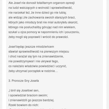
Ale Josef nie donosił totalitarnym organom opresji
na ludzi walczących o wolność i sprawiedliwość,
nie narzekał też, że inne dzieci go nie lubią;
ale widząc złe zachowania swoich starszych braci,
których jako młodszy brat nie miał autorytetu skarcić,
którego nie posłuchaliby górując nad nim wiekiem,
szukał u ojca pomocy w napomnieniu ich i pouczeniu,
żeby mogli się poprawić i wrócić do prawości.
Josef będąc jeszcze młodzieńcem
stawiał sprawiedliwość na pierwszym miejscu
i choć narażał się tym na znienawidzenie,
nie powstrzymywał i nie ukrywał tego,
co należało właściwie powiedzieć i uczynić,
żeby utrzymać porządek w rodzinie…
3. Prorocze Sny Josefa
„I śnił się Josefowi sen,
i opowiedział braciom swoim;
i znienawidzili go jeszcze bardziej.
Rzekł bowiem do nich: