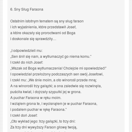
6. Sny Sług Faraona
Ostatnim istotnym tematem są sny sług faraon
i ich wyjaśnienia, które przedstawił Josef,
a które okazały się proroctwami od Boga
i doskonale się sprawdziły…
„I odpowiedzieli mu:
„Sen śnił się nam, a wytłumaczyć go niema komu.”
I rzekł do nich Josef:
„Wszak od Boga wytłumaczenia! Chciejcie mi opowiedzieć!”
I opowiedział przełożony podczaszych sen swój Josefowi,
i rzekł mu: „We śnie moim, a oto winorośl przede mną;
A na winorośli trzy gałązki; a ona zaledwie się rozwinęła,
puściła kwiat, i dojrzały szypułki jej w grona.
A puchar Faraona w ręku moim.
I wziąłem grona te, i wycisnąłem je w puchar Faraona,
i podałem puchar w rękę Faraona.”
I rzekł doń Josef:
„Oto wykład jego: trzy gałązki, to trzy dni:
Za trzy dni wywyższy Faraon głowę twoją,