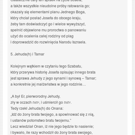
a także wszystkie nieudolne próby ratowania go;
okazały się elementami planu Jednego Boga,
który chciał posłać Josefa do obcego kraju,
żeby tam doświadczyć go i wielce wywyższyć,
spełnić objawione mu proroctwa o panowaniu
użyć do ocalenia całej rodziny od plag
i doprowadzić do rozwinięcia Narodu Iszraela.
5. Jehuda(h) i Tamar
Kolejnym wątkiem w czytaniu tego Szabatu,
który przerywa historię Josefa opisując innego brata
jest sprawa Jehudy z jego synami i synową – Tamar;
a konkretnie jej małżeństwa w jego rodzinie…
„A był Er, pierworodny Jehudy,
zły w oczach יהוה, i uśmiercił go יהוה.
Tedy rzekł Jehuda(h) do Onana:
„Idź do żony brata twojego, a spowinować się z nią,
i ustanów potomstwo bratu twojemu.”
Lecz wiedział Onan, iż nie jego będzie to nasienie;
i bywało, ile razy wchodził do żony brata swojego,