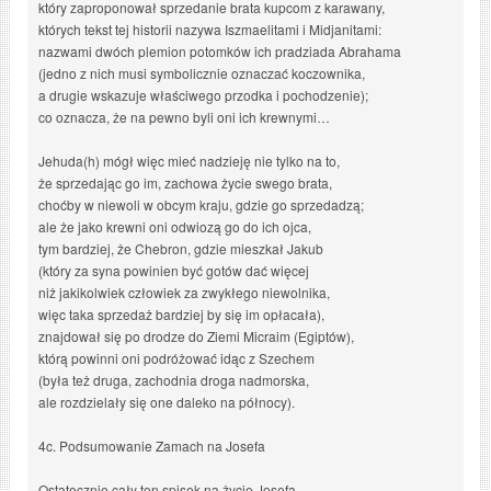
który zaproponował sprzedanie brata kupcom z karawany,
których tekst tej historii nazywa Iszmaelitami i Midjanitami:
nazwami dwóch plemion potomków ich pradziada Abrahama
(jedno z nich musi symbolicznie oznaczać koczownika,
a drugie wskazuje właściwego przodka i pochodzenie);
co oznacza, że na pewno byli oni ich krewnymi…
Jehuda(h) mógł więc mieć nadzieję nie tylko na to,
że sprzedając go im, zachowa życie swego brata,
choćby w niewoli w obcym kraju, gdzie go sprzedadzą;
ale że jako krewni oni odwiozą go do ich ojca,
tym bardziej, że Chebron, gdzie mieszkał Jakub
(który za syna powinien być gotów dać więcej
niż jakikolwiek człowiek za zwykłego niewolnika,
więc taka sprzedaż bardziej by się im opłacała),
znajdował się po drodze do Ziemi Micraim (Egiptów),
którą powinni oni podróżować idąc z Szechem
(była też druga, zachodnia droga nadmorska,
ale rozdzielały się one daleko na północy).
4c. Podsumowanie Zamach na Josefa
Ostatecznie cały ten spisek na życie Josefa,