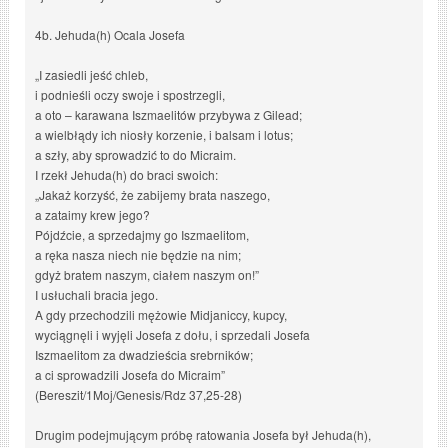
4b. Jehuda(h) Ocala Josefa
„I zasiedli jeść chleb,
i podnieśli oczy swoje i spostrzegli,
a oto – karawana Iszmaelitów przybywa z Gilead;
a wielbłądy ich niosły korzenie, i balsam i lotus;
a szły, aby sprowadzić to do Micraim.
I rzekł Jehuda(h) do braci swoich:
„Jakaż korzyść, że zabijemy brata naszego,
a zataimy krew jego?
Pójdźcie, a sprzedajmy go Iszmaelitom,
a ręka nasza niech nie będzie na nim;
gdyż bratem naszym, ciałem naszym on!”
I usłuchali bracia jego.
A gdy przechodzili mężowie Midjaniccy, kupcy,
wyciągnęli i wyjęli Josefa z dołu, i sprzedali Josefa
Iszmaelitom za dwadzieścia srebrników;
a ci sprowadzili Josefa do Micraim”
(Bereszit/1Moj/Genesis/Rdz 37,25-28)
Drugim podejmującym próbę ratowania Josefa był Jehuda(h),