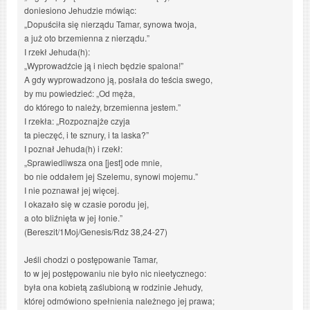
doniesiono Jehudzie mówiąc:
„Dopuściła się nierządu Tamar, synowa twoja,
a już oto brzemienna z nierządu.”
I rzekł Jehuda(h):
„Wyprowadźcie ją i niech będzie spalona!”
A gdy wyprowadzono ją, posłała do teścia swego,
by mu powiedzieć: „Od męża,
do którego to należy, brzemienna jestem.”
I rzekła: „Rozpoznajże czyja
ta pieczęć, i te sznury, i ta laska?”
I poznał Jehuda(h) i rzekł:
„Sprawiedliwsza ona [jest] ode mnie,
bo nie oddałem jej Szelemu, synowi mojemu.”
I nie poznawał jej więcej.
I okazało się w czasie porodu jej,
a oto bliźnięta w jej łonie.”
(Bereszit/1Moj/Genesis/Rdz 38,24-27)
Jeśli chodzi o postępowanie Tamar,
to w jej postępowaniu nie było nic nieetycznego:
była ona kobietą zaślubioną w rodzinie Jehudy,
której odmówiono spełnienia należnego jej prawa;