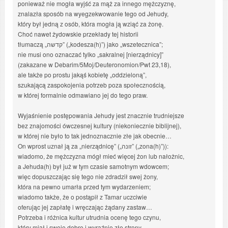
ponieważ nie mogła wyjść za mąż za innego mężczyznę,
znalazła sposób na wyegzekwowanie tego od Jehudy,
który był jedną z osób, która mogła ją wziąć za żonę.
Choć nawet żydowskie przekłady tej historii
tłumaczą „קדשה” („kodesza(h)”) jako „wszetecznica”;
nie musi ono oznaczać tylko „sakralnej [nierządnicy]”
(zakazane w Debarim/5Moj/Deuteronomion/Pwt 23,18),
ale także po prostu jakąś kobietę „oddzieloną”,
szukającą zaspokojenia potrzeb poza społecznością,
w której formalnie odmawiano jej do tego praw.
Wyjaśnienie postępowania Jehudy jest znacznie trudniejsze
bez znajomości ówczesnej kultury (niekoniecznie biblijnej),
w której nie było to tak jednoznacznie złe jak obecnie…
On wprost uznał ją za „nierządnicę” („זונה” („zona(h)”)):
wiadomo, że mężczyzna mógł mieć więcej żon lub nałożnic,
a Jehuda(h) był już w tym czasie samotnym wdowcem;
więc dopuszczając się tego nie zdradził swej żony,
która na pewno umarła przed tym wydarzeniem;
wiadomo także, że o postąpił z Tamar uczciwie
oferując jej zapłatę i wręczając żądany zastaw…
Potrzeba i różnica kultur utrudnia ocenę tego czynu,
który miał i swoje dobre i wyraźnie złe strony,