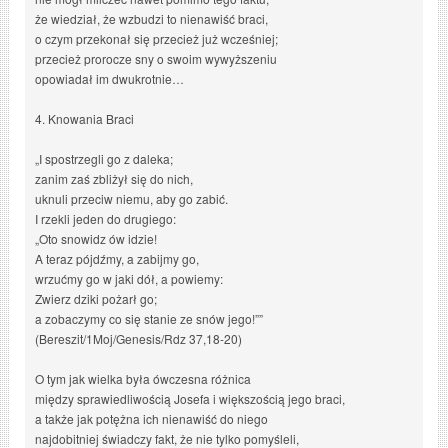
że wiedział, że wzbudzi to nienawiść braci,
o czym przekonał się przecież już wcześniej;
przecież prorocze sny o swoim wywyższeniu
opowiadał im dwukrotnie…
4. Knowania Braci
„I spostrzegli go z daleka;
zanim zaś zbliżył się do nich,
uknuli przeciw niemu, aby go zabić.
I rzekli jeden do drugiego:
„Oto snowidz ów idzie!
A teraz pójdźmy, a zabijmy go,
wrzućmy go w jaki dół, a powiemy:
Zwierz dziki pożarł go;
a zobaczymy co się stanie ze snów jego!””
(Bereszit/1Moj/Genesis/Rdz 37,18-20)
O tym jak wielka była ówczesna różnica
między sprawiedliwością Josefa i większością jego braci,
a także jak potężna ich nienawiść do niego
najdobitniej świadczy fakt, że nie tylko pomyśleli,