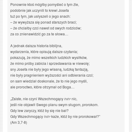
Ponownie ktoś mógłby pomyśleć o tym źle,
podobnie jak uczynili to krewi Josefa
tuż po tym, jak usłyszeli o jego snach:
– że wywyższa się ponad starszych braci;
– że chciałby czci nawet od swych rodziców;
za co znienawidzić go za te słowa…
A jednak dalsza historia biblijna,
wydarzenia, które opisują dalsze czytania;
pokazują, że mimo wszelkich ludzkich wysiłków,
że mimo próby zabicia i sprzedawania w niewolę;
sny Josefa nie były jego własną, ludzką fantazją,
nie były pragnieniem wyższości ani odbierania czci;
on sam wiedział doskonale, że to nie jego myśli,
ale proroctwo, które otrzymał od Boga…
„Zaiste, nie czyni Wszechmogący יהוה nic,
jeśli nie objawił Swego planu swym sługom, prorokom.
Gdy lew zaryczy, któż by się nie bał?
Gdy Wszechmogący יהוה każe, któż by nie prorokował?”
(Am 3,7-8)