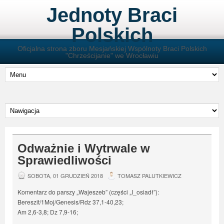
Jednoty Braci
Polskich
Oficjalna strona zboru Mesjańskiej Wspólnoty Braci Polskich
"Chrześcijanie" we Wrocławiu
Odważnie i Wytrwale w
Sprawiedliwości
SOBOTA, 01 GRUDZIEŃ 2018
TOMASZ PALUTKIEWICZ
Komentarz do parszy „Wajeszeb” (części „I_osiadł”):
Bereszit/1Moj/Genesis/Rdz 37,1-40,23;
Am 2,6-3,8; Dz 7,9-16;