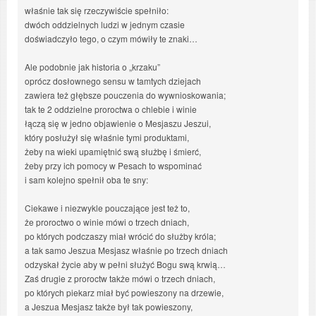
właśnie tak się rzeczywiście spełniło:
dwóch oddzielnych ludzi w jednym czasie
doświadczyło tego, o czym mówiły te znaki…
Ale podobnie jak historia o „krzaku”
oprócz dosłownego sensu w tamtych dziejach
zawiera też głębsze pouczenia do wywnioskowania;
tak te 2 oddzielne proroctwa o chlebie i winie
łączą się w jedno objawienie o Mesjaszu Jeszui,
który posłużył się właśnie tymi produktami,
żeby na wieki upamiętnić swą służbę i śmierć,
żeby przy ich pomocy w Pesach to wspominać
i sam kolejno spełnił oba te sny:
Ciekawe i niezwykle pouczające jest też to,
że proroctwo o winie mówi o trzech dniach,
po których podczaszy miał wrócić do służby króla;
a tak samo Jeszua Mesjasz właśnie po trzech dniach
odzyskał życie aby w pełni służyć Bogu swą krwią…
Zaś drugie z proroctw także mówi o trzech dniach,
po których piekarz miał być powieszony na drzewie,
a Jeszua Mesjasz także był tak powieszony,