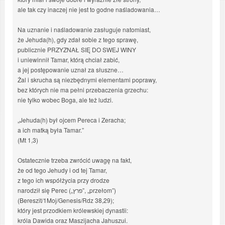
ale tak czy inaczej nie jest to godne naśladowania…
Na uznanie i naśladowanie zasługuje natomiast,
że Jehuda(h), gdy zdał sobie z tego sprawę,
publicznie PRZYZNAŁ SIĘ DO SWEJ WINY
i uniewinnił Tamar, którą chciał zabić,
a jej postępowanie uznał za słuszne…
Żal i skrucha są niezbędnymi elementami poprawy,
bez których nie ma pełni przebaczenia grzechu:
nie tylko wobec Boga, ale też ludzi.
„Jehuda(h) był ojcem Pereca i Zeracha;
a ich matką była Tamar.”
(Mt 1,3)
Ostatecznie trzeba zwrócić uwagę na fakt,
że od tego Jehudy i od tej Tamar,
z tego ich współżycia przy drodze
narodził się Perec („פרץ”, „przełom”)
(Bereszit/1Moj/Genesis/Rdz 38,29);
który jest przodkiem królewskiej dynastii:
króla Dawida oraz Maszijacha Jahuszui.