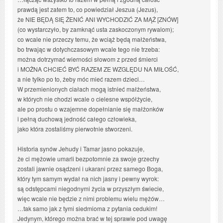
prawdą jest zatem to, co powiedział Jeszua (Jezus),
że NIE BĘDĄ SIĘ ŻENIĆ ANI WYCHODZIĆ ZA MĄŻ [ZNÓW]
(co wystarczyło, by zamknąć usta zaskoczonym rywalom);
co wcale nie przeczy temu, że wciąż będą małżeństwa,
bo trwając w dotychczasowym wcale tego nie trzeba:
można dotrzymać wierności słowom z przed śmierci
i MOŻNA CHCIEĆ BYĆ RAZEM ZE WZGLĘDU NA MIŁOŚĆ,
a nie tylko po to, żeby móc mieć razem dzieci…
W przemienionych ciałach mogą istnieć małżeństwa,
w których nie chodzi wcale o cielesne współżycie,
ale po prostu o wzajemne dopełnianie się małżonków
i pełną duchową jedność całego człowieka,
jako która zostaliśmy pierwotnie stworzeni.
Historia synów Jehudy i Tamar jasno pokazuje,
że ci mężowie umarli bezpotomnie za swoje grzechy
zostali jawnie osądzeni i ukarani przez samego Boga,
który tym samym wydał na nich jasny i pewny wyrok:
są odstępcami niegodnymi życia w przyszłym świecie,
więc wcale nie będzie z nimi problemu wielu mężów…
…tak samo jak z tymi siedmioma z pytania cedukim!
Jedynym, którego można brać w tej sprawie pod uwagę