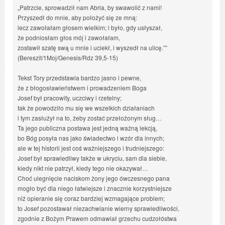
„Patrzcie, sprowadził nam Abria, by swawolić z nami!
Przyszedł do mnie, aby położyć się ze mną:
lecz zawołałam głosem wielkim; i było, gdy usłyszał,
że podniosłam głos mój i zawołałam,
zostawił szatę swą u mnie i uciekł, i wyszedł na ulicę.””
(Bereszit/1Moj/Genesis/Rdz 39,5-15)
Tekst Tory przedstawia bardzo jasno i pewne,
że z błogosławieństwem i prowadzeniem Boga
Josef był pracowity, uczciwy i rzetelny;
tak że powodziło mu się we wszelkich działaniach
i tym zasłużył na to, żeby zostać przełożonym sług…
Ta jego publiczna postawa jest jedną ważną lekcją,
bo Bóg posyła nas jako świadectwo i wzór dla innych;
ale w tej historii jest coś ważniejszego i trudniejszego:
Josef był sprawiedliwy także w ukryciu, sam dla siebie,
kiedy nikt nie patrzył, kiedy tego nie okazywał…
Choć ulegnięcie naciskom żony jego ówczesnego pana
mogło być dla niego łatwiejsze i znacznie korzystniejsze
niż opieranie się coraz bardziej wzmagające problem;
to Josef pozostawał niezachwianie wierny sprawiedliwości,
zgodnie z Bożym Prawem odmawiał grzechu cudzołóstwa