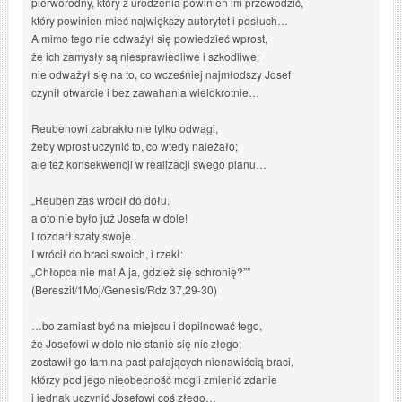
pierworodny, który z urodzenia powinien im przewodzić,
który powinien mieć największy autorytet i posłuch…
A mimo tego nie odważył się powiedzieć wprost,
że ich zamysły są niesprawiedliwe i szkodliwe;
nie odważył się na to, co wcześniej najmłodszy Josef
czynił otwarcie i bez zawahania wielokrotnie…
Reubenowi zabrakło nie tylko odwagi,
żeby wprost uczynić to, co wtedy należało;
ale też konsekwencji w realizacji swego planu…
„Reuben zaś wrócił do dołu,
a oto nie było już Josefa w dole!
I rozdarł szaty swoje.
I wrócił do braci swoich, i rzekł:
„Chłopca nie ma! A ja, gdzież się schronię?””
(Bereszit/1Moj/Genesis/Rdz 37,29-30)
…bo zamiast być na miejscu i dopilnować tego,
że Josefowi w dole nie stanie się nic złego;
zostawił go tam na past pałających nienawiścią braci,
którzy pod jego nieobecność mogli zmienić zdanie
i jednak uczynić Josefowi coś złego…