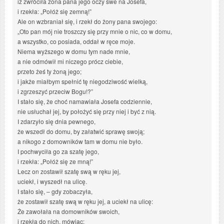
iż zwróciła żona pana jego oczy swe na Josefa,
i rzekła: „Połóż się zemną!”
Ale on wzbraniał się, i rzekł do żony pana swojego:
„Oto pan mój nie troszczy się przy mnie o nic, co w domu,
a wszystko, co posiada, oddał w ręce moje.
Niema wyższego w domu tym nade mnie,
a nie odmówił mi niczego prócz ciebie,
przeto żeś ty żoną jego;
i jakże miałbym spełnić tę niegodziwość wielką,
i zgrzeszyć przeciw Bogu!?”
I stało się, że choć namawiała Josefa codziennie,
nie usłuchał jej, by położyć się przy niej i być z nią.
I zdarzyło się dnia pewnego,
że wszedł do domu, by załatwić sprawę swoją;
a nikogo z domowników tam w domu nie było.
I pochwyciła go za szatę jego,
i rzekła: „Połóż się ze mną!”
Lecz on zostawił szatę swą w ręku jej,
uciekł, i wyszedł na ulicę.
I stało się, – gdy zobaczyła,
że zostawił szatę swą w ręku jej, a uciekł na ulicę:
Że zawołała na domowników swoich,
i rzekła do nich, mówiąc: