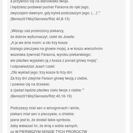
a przywróci cię na stanowisko twoje,
i będziesz podawał puchar Faraona do ręki jego,
zwyczajem dawnym, gdy byłeś podczaszym jego. (…)”.”
(Bereszit/1Moj/Genesis/Rdz 40,8-13)
„Widząc zaś przełożony piekarzy,
że dobrze wytłumaczył, rzekł do Josefa:
„A ja we śnie moim: a oto trzy kosze
białego pieczywa na głowie mojej, a w koszu wierzchnim
wszelaka żywność Faraona, wyrobu piekarskiego;
ale ptactwo wyjadało ją z kosza z ponad głowy mojej”.
I odpowiedział Josef i rzekł:
„Oto wykład jego: trzy kosze to trzy dni:
Za trzy dni zdejmie Faraon głowę twoją z ciebie,
i powiesi cię na drzewie;
a zjadać będzie ptactwo ciało twoje z ciebie.””
(Bereszit/1Moj/Genesis/Rdz 40,16-19)
Podczaszy miał sen o winogronach i winie,
piekarz miał sen o pieczywie, o chlebie:
jasne jest to, że dostali takie symbole,
żeby wskazać im, że śnią o sobie samych;
co W PIERWSZYM SENSIE TYCH PROROCTW