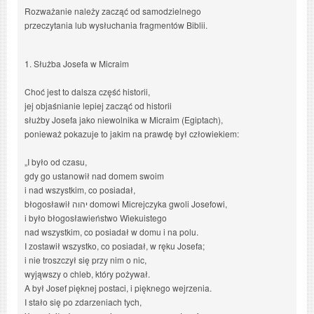
Rozważanie należy zacząć od samodzielnego
przeczytania lub wysłuchania fragmentów Biblii.
1. Służba Josefa w Micraim
Choć jest to dalsza część historii,
jej objaśnianie lepiej zacząć od historii
służby Josefa jako niewolnika w Micraim (Egiptach),
ponieważ pokazuje to jakim na prawdę był człowiekiem:
„I było od czasu,
gdy go ustanowił nad domem swoim
i nad wszystkim, co posiadał,
błogosławił יהוה domowi Micrejczyka gwoli Josefowi,
i było błogosławieństwo Wiekuistego
nad wszystkim, co posiadał w domu i na polu.
I zostawił wszystko, co posiadał, w ręku Josefa;
i nie troszczył się przy nim o nic,
wyjąwszy o chleb, który pożywał.
A był Josef pięknej postaci, i pięknego wejrzenia.
I stało się po zdarzeniach tych,