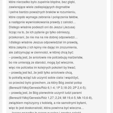
które nierzadko było zupełnie błędne, bez głębi,
zawierające wiele zaślepiających dogmatów
i pełne bardzo poważnych braków w rozumieniu,
które często wymaga zebrania i połączenia faktów,
a następnie wywnioskowania prawdy z całości…
Dlatego właśnie podeszli oni do Jeszui (Jezusa)
licząc na to, że ich pytanie go tylko ośmieszy,
przekonani, że nie ma na nie dobrej odpowiedzi…
I dlatego właśnie Jeszua odpowiedział im prawdą,
która zakpiła z ich kpiny nie dając im zrozumienia,
ale zatrzymując w ciemności, w której chcą być:
– prawdą jest, że aniołowie nie potrzebują małżeństw,
bo nie umierają ze starości, mogą żyć wiecznie,
więc nie potrzeba im kolejnych pokoleń by trwać;
– prawdą jest też, że jeśli tylko aniołowie chcą,
to potrafią wziąć lub uczynić sobie ciała i współżyć,
co przecież było grzechem, za który Bóg zesłał potop
(Bereszit/1Moj/Genesis/Rdz 6,1-4; 1P 3,18-20; 2P 2,4-5);
– prawdą jest, że Bóg pierwotnie uczynił ludzi parami
(Bereszit/1Moj/Genesis/Rdz 1,27; 2,24; Mt 19,4-5; Mk 10,6-8),
związkiem mężczyzny z kobietą, a nie samotnymi bytami,
więc to jest doskonałość, która powinna być wieczna…
…łącząc wszystko to razem w pełną i zgodną całość