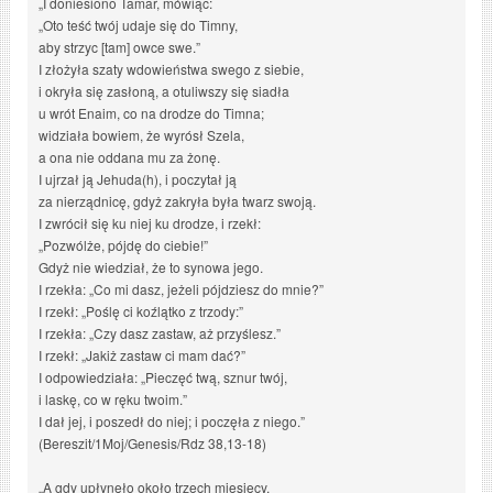
„I doniesiono Tamar, mówiąc:
„Oto teść twój udaje się do Timny,
aby strzyc [tam] owce swe.”
I złożyła szaty wdowieństwa swego z siebie,
i okryła się zasłoną, a otuliwszy się siadła
u wrót Enaim, co na drodze do Timna;
widziała bowiem, że wyrósł Szela,
a ona nie oddana mu za żonę.
I ujrzał ją Jehuda(h), i poczytał ją
za nierządnicę, gdyż zakryła była twarz swoją.
I zwrócił się ku niej ku drodze, i rzekł:
„Pozwólże, pójdę do ciebie!”
Gdyż nie wiedział, że to synowa jego.
I rzekła: „Co mi dasz, jeżeli pójdziesz do mnie?”
I rzekł: „Poślę ci koźlątko z trzody:”
I rzekła: „Czy dasz zastaw, aż przyślesz.”
I rzekł: „Jakiż zastaw ci mam dać?”
I odpowiedziała: „Pieczęć twą, sznur twój,
i laskę, co w ręku twoim.”
I dał jej, i poszedł do niej; i poczęła z niego.”
(Bereszit/1Moj/Genesis/Rdz 38,13-18)
„A gdy upłynęło około trzech miesięcy,