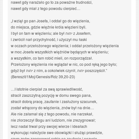
nawet gdy narażało go to za poważne trudności,
nawet gdy miał z tego powodu cierpieć…
„I wziął go pan Josefa, i oddał go do więzienia,
do miejsca, gdzie więźnie króla więzieni byli.
I był on tam w więzieniu; ale był יהוה z Josefem,
i zwrócił nań przychylność, i użyczył mu łaski
w oczach przełożonego więzienia; i oddał przełożony więzienia
w moc Josefa wszystkich więźniów będących w więzieniu;
a wszystkim, co tam robić mieli, on rozporządzał.
Przełożony więzienia nie wglądał w nic, co pod ręką jego było;
gdyż był יהוה z nim, a cokolwiek czynił, יהוה poszczęścił.”
(Bereszit/1Moj/Genesis/Rdz 39,20-23)
…I istotnie cierpiał za swą sprawiedliwość,
stracił zaszczytną pozycję w domu swego pana,
stracił dobrą pracę, zaufanie i zasłużony szacunek,
został wtrącony do więzienia, znów był na dnie…
Ale nie załamał się z tego powodu, nie narzekał,
nie złorzeczył Bogu ani ludziom, nie zrezygnował;
lecz nadal trwał przy swojej wierze i ideałach
wykonując należycie swe obowiązki i służąc prawdzie,
czym znów zapracował sobie na zaufanie i pozycję,