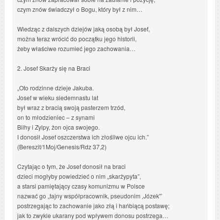
czym znów świadczył o Bogu, który był z nim…
Wiedząc z dalszych dziejów jaką osobą był Josef,
można teraz wrócić do początku jego historii,
żeby właściwe rozumieć jego zachowania…
2. Josef Skarży się na Braci
„Oto rodzinne dzieje Jakuba.
Josef w wieku siedemnastu lat
był wraz z bracią swoją pasterzem trzód,
on to młodzieniec – z synami
Bilhy i Zylpy, żon ojca swojego.
I donosił Josef oszczerstwa ich złośliwe ojcu ich.”
(Bereszit/1Moj/Genesis/Rdz 37,2)
Czytając o tym, że Josef donosił na braci
dzieci mogłyby powiedzieć o nim „skarżypyta”,
a starsi pamiętający czasy komunizmu w Polsce
nazwać go „tajny współpracownik, pseudonim ‚Józek'”
postrzegając to zachowanie jako złą i hańbiącą postawę;
jak to zwykle ukarany pod wpływem donosu postrzega…