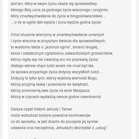
jest ten, który w swym życiu okaże się sprawiedliwy,
którego Bóg uzna za godnego życia wiecznego i przyjmie,
który zmartwychwstanie do życia w błogosławieństwie…
…o ile w ogóle taki będzie i żona będzie godna życia!
Choć słusznie wierzymy w zmartwychwstanie umarłych
i życie wieczne w przyszłym świecie dla sprawiedliwych;
to wiadomo także o „jeziorze ognia”, śmierci drugiej,
karze i ostatecznym zgładzeniu zatwardziałych grzeszników,
którzy nigdy się nie nawrócą ani nie poprawią życia;
dlatego wbrew chęci ludzi wcale nie musi być tak,
że sprawa przyszłego życia dotyczy wszystkich ludzi…
Dotyczy to tylko tych, którzy wybiorą wierność Bogu,
którzy przyjmą łaskę i powołanie do świętości,
którzy przemienią swe życia na wzór Mesjasza,
którzy w czynach wydadzą owoce godne nawrócenia!
Dalsza część historii Jehudy i Tamar
może wzbudzać kolejne poważne kontrowersje
co do sposobu, w jaki doszło do poczęcia jej synów:
udawała ona nierządnicę, Jehuda(h) skorzystał z „usług”: