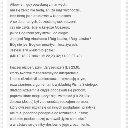
Albowiem gdy powstaną z martwych,
ani się żenić nie będą, ani za mąż wychodzić,
lecz będą jako aniołowie w Niebiosach.
A co do umarłych, że zostaną wskrzeszeni,
czy nie czytaliście w księdze Moszego,
jak to Bóg rzekł przy krzaku do niego:
Jam jest Bóg Abrahama i Bóg Izaaka, i Bóg Jakuba?
Bóg nie jest Bogiem umarłych, lecz żywych.
Jesteście w wielkim błędzie.”
(Mk 12,18-27; także Mt 22,23-32; Łk 20,27-40)
Inaczej niż peruszim („faryzeusze”) (Dz 23,8),
którzy tworzyli różne tradycyjne interpretacje
i mimo różnic byli zainteresowani dyskusją o tym,
rozważaniem, argumentami, wykładnią Pisma Świętego,
dlatego wzajemnie ciągle poddawali się próbom,
poprzez które mogli uczyć się i wzrastać (Łk 20,39):
Jeszua (Jezus) był z pewnością rodzajem perusza,
który owszem różnił się od innych poglądami i praktyką,
ale miał podobne podejście do rozumienia Pisma;
cedukim (saduceusze) uznawali „tylko sam tekst”,
a właściwe swoje niby-dosłowne jego zrozumienie,