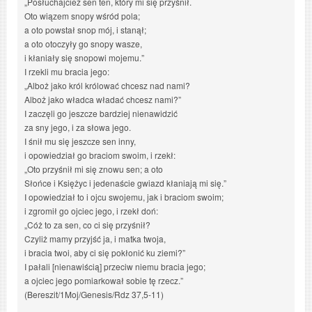
„Posłuchajcież sen ten, który mi się przyśnił.
Oto wiązem snopy wśród pola;
a oto powstał snop mój, i stanął;
a oto otoczyły go snopy wasze,
i kłaniały się snopowi mojemu.”
I rzekli mu bracia jego:
„Alboż jako król królować chcesz nad nami?
Alboż jako władca władać chcesz nami?”
I zaczęli go jeszcze bardziej nienawidzić
za sny jego, i za słowa jego.
I śnił mu się jeszcze sen inny,
i opowiedział go braciom swoim, i rzekł:
„Oto przyśnił mi się znowu sen; a oto
Słońce i Księżyc i jedenaście gwiazd kłaniają mi się.”
I opowiedział to i ojcu swojemu, jak i braciom swoim;
i zgromił go ojciec jego, i rzekł doń:
„Cóż to za sen, co ci się przyśnił?
Czyliż mamy przyjść ja, i matka twoja,
i bracia twoi, aby ci się pokłonić ku ziemi?”
I pałali [nienawiścią] przeciw niemu bracia jego;
a ojciec jego pomiarkował sobie tę rzecz.”
(Bereszit/1Moj/Genesis/Rdz 37,5-11)