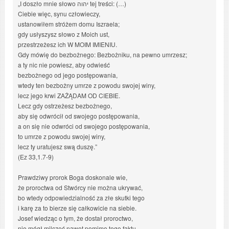
„I doszło mnie słowo יהוה tej treści: (…)
Ciebie więc, synu człowieczy,
ustanowiłem stróżem domu Iszraela;
gdy usłyszysz słowo z Moich ust,
przestrzeżesz ich W MOIM IMIENIU.
Gdy mówię do bezbożnego: Bezbożniku, na pewno umrzesz;
a ty nic nie powiesz, aby odwieść
bezbożnego od jego postępowania,
wtedy ten bezbożny umrze z powodu swojej winy,
lecz jego krwi ZAŻĄDAM OD CIEBIE.
Lecz gdy ostrzeżesz bezbożnego,
aby się odwrócił od swojego postępowania,
a on się nie odwróci od swojego postępowania,
to umrze z powodu swojej winy,
lecz ty uratujesz swą duszę.”
(Ez 33,1.7-9)
Prawdziwy prorok Boga doskonale wie,
że proroctwa od Stwórcy nie można ukrywać,
bo wtedy odpowiedzialność za złe skutki tego
i karę za to bierze się całkowicie na siebie.
Josef wiedząc o tym, że dostał proroctwo,
nie mógł milczeć nawet pomimo tego faktu,