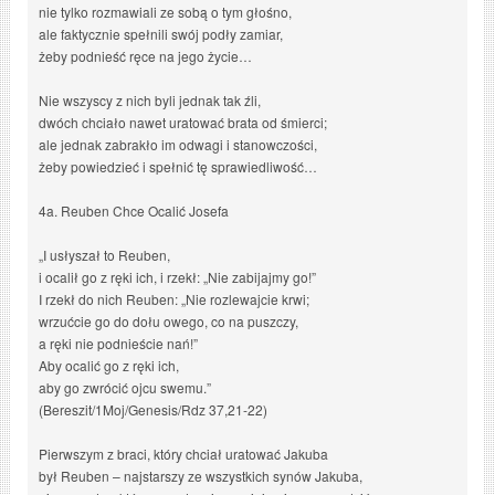
nie tylko rozmawiali ze sobą o tym głośno,
ale faktycznie spełnili swój podły zamiar,
żeby podnieść ręce na jego życie…
Nie wszyscy z nich byli jednak tak źli,
dwóch chciało nawet uratować brata od śmierci;
ale jednak zabrakło im odwagi i stanowczości,
żeby powiedzieć i spełnić tę sprawiedliwość…
4a. Reuben Chce Ocalić Josefa
„I usłyszał to Reuben,
i ocalił go z ręki ich, i rzekł: „Nie zabijajmy go!”
I rzekł do nich Reuben: „Nie rozlewajcie krwi;
wrzućcie go do dołu owego, co na puszczy,
a ręki nie podnieście nań!”
Aby ocalić go z ręki ich,
aby go zwrócić ojcu swemu.”
(Bereszit/1Moj/Genesis/Rdz 37,21-22)
Pierwszym z braci, który chciał uratować Jakuba
był Reuben – najstarszy ze wszystkich synów Jakuba,