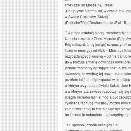
I rozkazał im Mosze(h), i rzekł:
„Po upływie siedmiu lat, w czasie roku o
w Święto Szałasów [Sukot],”
(Debarim/5Moj/Deuteronomion/Pwt 15,1; 
Tuż przed ostatnią plagą i wyprowadzen
Narodu Iszraela z Ziemi Micraim (Egiptów
Bóg nakazał, żeby [odtąd] rozpoczynali o
liczenie miesięcy od Abib – Miesiąca Kł
przypadającego wiosną – od marca lub k
(to wskazuje zmianę dotychczasowej prakt
jednak fragmenty opisujące późniejsze o
świadczą, że według tej nowo-ustanowio
przełom lat [nadal] przypadał w miesiąc
w którym przypadają święta Sukot i Jom 
a w którym lata zawsze rozpoczynały się
(ciągła rachuba lat nie mogła być zaburz
cykliczną rachubę miesięcy można było z
zatem wcześniej to ten miesiąc był pierws
bo liczono to naturalnie – ze wspólnym p
Taki sposób liczenia miesięcy i lat,
w którym coroczna rachuba miesięcy