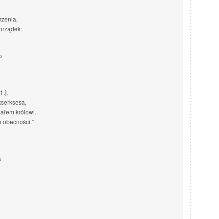
rzenia,
orządek:
o
.],
kserksesa,
ałem królowi.
 obecności.”
a