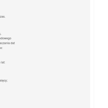
zas.
,
rzędowego
czania dat
e:
lat:
sięcy;