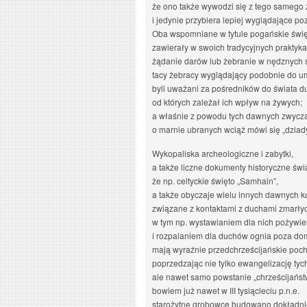
że ono także wywodzi się z tego samego 
i jedynie przybiera lepiej wyglądające poz
Oba wspomniane w tytule pogańskie świ
zawierały w swoich tradycyjnych praktyk
żądanie darów lub żebranie w nędznych 
tacy żebracy wyglądający podobnie do u
byli uważani za pośredników do świata d
od których zależał ich wpływ na żywych;
a właśnie z powodu tych dawnych zwycz
o marnie ubranych wciąż mówi się „dziady
Wykopaliska archeologiczne i zabytki,
a także liczne dokumenty historyczne świ
że np. celtyckie święto „Samhain”,
a także obyczaje wielu innych dawnych ku
związane z kontaktami z duchami zmarły
w tym np. wystawianiem dla nich pożywie
i rozpalaniem dla duchów ognia poza do
mają wyraźnie przedchrześcijańskie poc
poprzedzając nie tylko ewangelizację tyc
ale nawet samo powstanie „chrześcijańst
bowiem już nawet w III tysiącleciu p.n.e.
starożytne grobowce budowano dokładnie