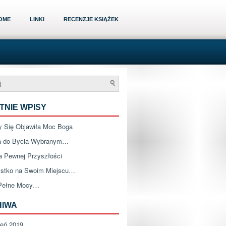
OME
LINKI
RECENZJE KSIĄŻEK
TNIE WPISY
 Się Objawiła Moc Boga
a do Bycia Wybranym…
a Pewnej Przyszłości
stko na Swoim Miejscu…
Pełne Mocy…
HIWA
zeń 2019