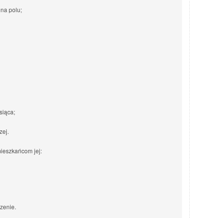
 na polu;
siąca;
zej.
mieszkańcom jej:
zenie.