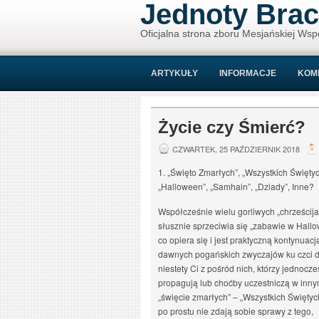
Jednoty Brac
Oficjalna strona zboru Mesjańskiej Wsp
ARTYKUŁY
INFORMACJE
KOM
Życie czy Śmierć?
CZWARTEK, 25 PAŹDZIERNIK 2018
1. „Święto Zmarłych”, „Wszystkich Świętyc
„Halloween”, „Samhain”, „Dziady”, Inne?
Współcześnie wielu gorliwych „chrześcija
słusznie sprzeciwia się „zabawie w Hall
co opiera się i jest praktyczną kontynuacj
dawnych pogańskich zwyczajów ku czci
niestety Ci z pośród nich, którzy jednocze
propagują lub choćby uczestniczą w inn
„święcie zmarłych” – „Wszystkich Świętyc
po prostu nie zdają sobie sprawy z tego,