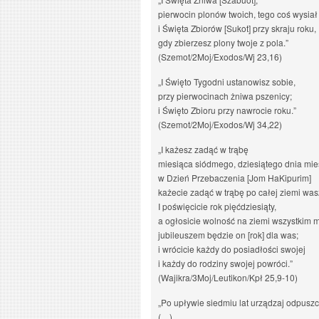
pierwocin plonów twoich, tego coś wysiał
i Święta Zbiorów [Sukot] przy skraju roku,
gdy zbierzesz plony twoje z pola.”
(Szemot/2Moj/Exodos/Wj 23,16)
„I Święto Tygodni ustanowisz sobie,
przy pierwocinach żniwa pszenicy;
i Święto Zbioru przy nawrocie roku.”
(Szemot/2Moj/Exodos/Wj 34,22)
„I każesz zadąć w trąbę
miesiąca siódmego, dziesiątego dnia mie
w Dzień Przebaczenia [Jom HaKipurim]
każecie zadąć w trąbę po całej ziemi was
I poświęcicie rok pięćdziesiąty,
a ogłosicie wolność na ziemi wszystkim 
jubileuszem będzie on [rok] dla was;
i wrócicie każdy do posiadłości swojej
i każdy do rodziny swojej powróci.”
(Wajikra/3Moj/Leutikon/Kpł 25,9-10)
„Po upływie siedmiu lat urządzaj odpuszc
(…)