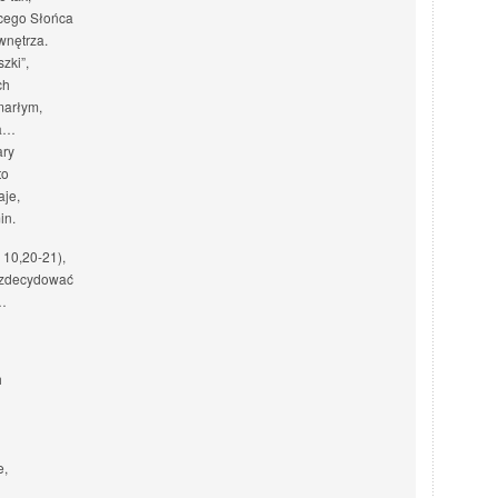
cego Słońca
wnętrza.
zki”,
ch
marłym,
ia…
ary
to
aje,
in.
10,20-21),
i zdecydować
a…
h
e,