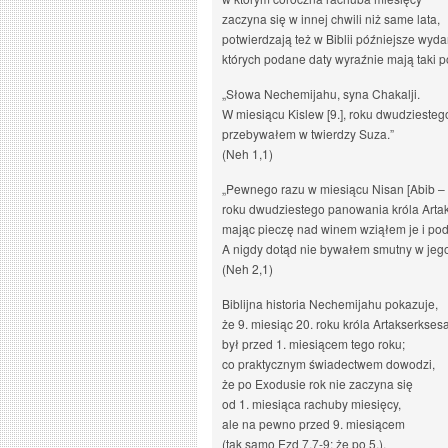
zaczyna się w innej chwili niż same lata,
potwierdzają też w Biblii późniejsze wyda
których podane daty wyraźnie mają taki p
„Słowa Nechemijahu, syna Chakalji.
W miesiącu Kislew [9.], roku dwudziesteg
przebywałem w twierdzy Suza.”
(Neh 1,1)
„Pewnego razu w miesiącu Nisan [Abib – 1
roku dwudziestego panowania króla Arta
mając pieczę nad winem wziąłem je i pod
A nigdy dotąd nie bywałem smutny w jego
(Neh 2,1)
Biblijna historia Nechemijahu pokazuje,
że 9. miesiąc 20. roku króla Artakserkses
był przed 1. miesiącem tego roku;
co praktycznym świadectwem dowodzi,
że po Exodusie rok nie zaczyna się
od 1. miesiąca rachuby miesięcy,
ale na pewno przed 9. miesiącem
(tak samo Ezd 7,7-9; że po 5.).