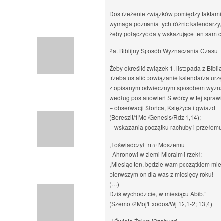
Dostrzeżenie związków pomiędzy faktami
wymaga poznania tych różnic kalendarzy,
żeby połączyć daty wskazujące ten sam c
2a. Biblijny Sposób Wyznaczania Czasu
Żeby określić związek 1. listopada z Biblią
trzeba ustalić powiązanie kalendarza u
z opisanym odwiecznym sposobem wyzna
według postanowień Stwórcy w tej sprawi
– obserwacji Słońca, Księżyca i gwiazd
(Bereszit/1Moj/Genesis/Rdz 1,14);
– wskazania początku rachuby i przełomu 
„I oświadczył יהוה Moszemu
i Ahronowi w ziemi Micraim i rzekł:
„Miesiąc ten, będzie wam początkiem mie
pierwszym on dla was z miesięcy roku!
(…)
Dziś wychodzicie, w miesiącu Abib.”
(Szemot/2Moj/Exodos/Wj 12,1-2; 13,4)
„I Święta Żniwa [Szabuot],