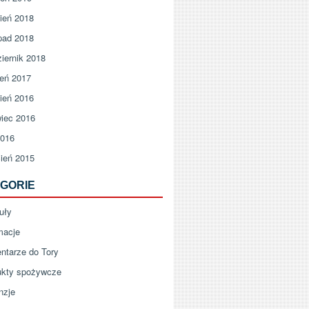
ień 2018
pad 2018
iernik 2018
ień 2017
ień 2016
iec 2016
2016
ień 2015
GORIE
uły
macje
ntarze do Tory
ukty spożywcze
nzje