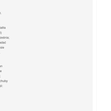
,
iatła
i)
ześnia;
iadać
sie
…
an
ie
;
achuby
i: