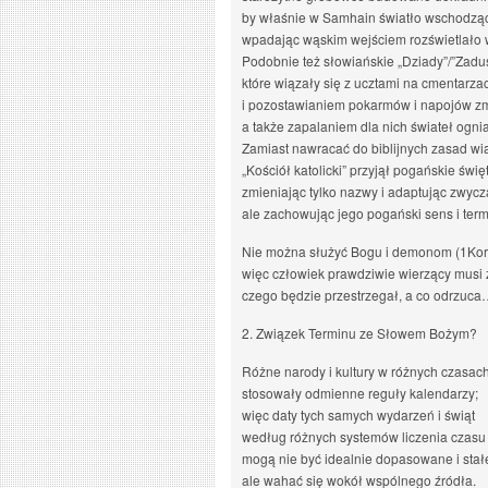
by właśnie w Samhain światło wschodzą
wpadając wąskim wejściem rozświetlało 
Podobnie też słowiańskie „Dziady”/”Zadus
które wiązały się z ucztami na cmentarza
i pozostawianiem pokarmów i napojów z
a także zapalaniem dla nich świateł ogn
Zamiast nawracać do biblijnych zasad wi
„Kościół katolicki” przyjął pogańskie świę
zmieniając tylko nazwy i adaptując zwycz
ale zachowując jego pogański sens i term
Nie można służyć Bogu i demonom (1Kor 
więc człowiek prawdziwie wierzący mus
czego będzie przestrzegał, a co odrzuc
2. Związek Terminu ze Słowem Bożym?
Różne narody i kultury w różnych czasac
stosowały odmienne reguły kalendarzy;
więc daty tych samych wydarzeń i świąt
według różnych systemów liczenia czasu
mogą nie być idealnie dopasowane i stał
ale wahać się wokół wspólnego źródła.