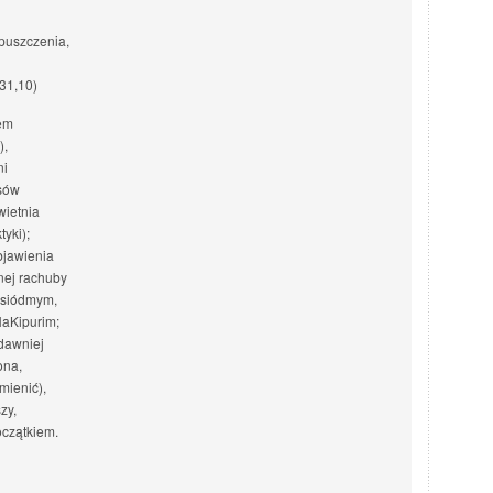
dpuszczenia,
31,10)
iem
),
ni
osów
wietnia
yki);
bjawienia
nej rachuby
u siódmym,
HaKipurim;
 dawniej
ona,
mienić),
zy,
oczątkiem.