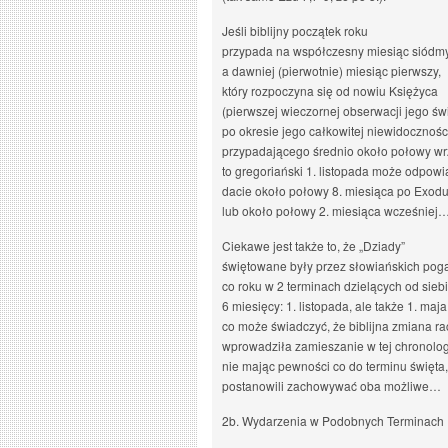
Jeśli biblijny początek roku
przypada na współczesny miesiąc siódmy
a dawniej (pierwotnie) miesiąc pierwszy,
który rozpoczyna się od nowiu Księżyca
(pierwszej wieczornej obserwacji jego św
po okresie jego całkowitej niewidocznośc
przypadającego średnio około połowy wr
to gregoriański 1. listopada może odpow
dacie około połowy 8. miesiąca po Exodu
lub około połowy 2. miesiąca wcześniej
Ciekawe jest także to, że „Dziady”
świętowane były przez słowiańskich pog
co roku w 2 terminach dzielących od sieb
6 miesięcy: 1. listopada, ale także 1. maja
co może świadczyć, że biblijna zmiana r
wprowadziła zamieszanie w tej chronologi
nie mając pewności co do terminu święta,
postanowili zachowywać oba możliwe…
2b. Wydarzenia w Podobnych Terminach