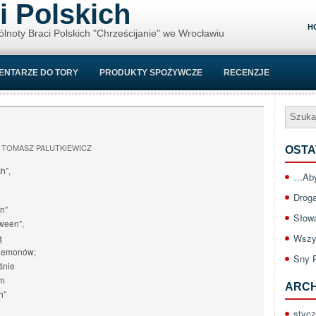
i Polskich
H
ólnoty Braci Polskich "Chrześcijanie" we Wrocławiu
ENTARZE DO TORY
PRODUKTY SPOŻYWCZE
RECENZJE
TOMASZ PALUTKIEWICZ
OSTA
h”,
…Aby
Drog
n”
Słow
oween”,
ą
Wszy
 demonów;
Sny 
śnie
ym
ARC
h”
styc