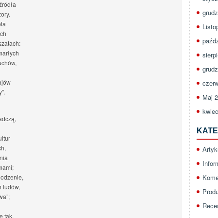
źródła
grudz
ory.
ęta
Listo
ach
paźdz
szatach:
marłych
sierp
uchów,
grudz
ajów
czerw
”.
Maj 
kwiec
adczą,
KATE
ltur
ch,
Artyk
nia
Infor
mami;
hodzenie,
Kome
h ludów,
Prod
wa”;
Rece
 tak,